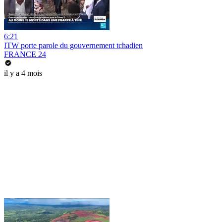
6:21
ITW porte parole du gouvernement tchadien
FRANCE 24
il y a 4 mois