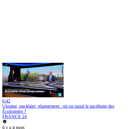
6:42
Ukraine, nucléaire, réarmement : où est passé le pacifisme des
Écologistes ?
FRANCE 24
il y a 4 mois