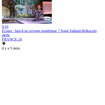
9:16
Écrans : faut-il un sevrage numérique ? Najat Vallaud-Belkacem
alerte
FRANCE 24
il y a 5 mois