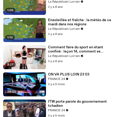
Le Républicain Lorrain
il y a 6 ans
1:05
Ensoleillée et fraîche : la météo de ce
mardi dans nos régions
Le Républicain Lorrain
il y a 6 ans
1:10
Comment faire du sport en étant
confiné : leçon 14, comment se
muscler avec des bouteilles d'eau ?
Le Républicain Lorrain
il y a 6 ans
2:27
ON VA PLUS LOIN 23 03
FRANCE 24
il y a 5 mois
26:02
ITW porte parole du gouvernement
tchadien
FRANCE 24
il y a 5 mois