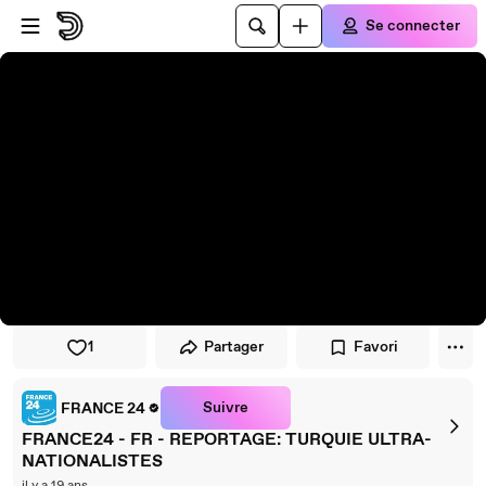
Passer au player
Passer au contenu principal
Se connecter
1
Partager
Favori
Suivre
FRANCE 24
FRANCE24 - FR - REPORTAGE: TURQUIE ULTRA-
NATIONALISTES