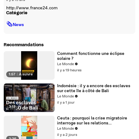
il y a 19 ans
http://www.france24.com
Catégorie
🗞
News
Recommandations
Comment fonctionne une éclipse
solaire ?
Le Monde
il y a 19 heures
1:57
|
À suivre
Indonésie : il y a encore des esclaves
sur cette île à côté de Bali
Le Monde
il y a 1 jour
3:18
Ceuta : pourquoi la crise migratoire
interroge sur les relations
diplomatiques entre le Maroc et
Le Monde
l’Espagne ?
il y a 2 jours