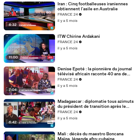
Iran : Cinq footballeuses iraniennes
obtiennent l'asile en Australie
FRANCE 24
il y a 5 mois
6:32
ITW Chirine Ardakani
FRANCE 24
il y a 5 mois
11:00
Denise Epoté : la pionnière du journal
télévisé africain raconte 40 ans de
carrière
FRANCE 24
il y a 5 mois
7:04
Madagascar : diplomatie tous azimuts
du président de transition après le
putsch
FRANCE 24
il y a 5 mois
6:42
Mali : décès du maestro Boncana
Maïga, légende afro-cubaine