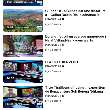
6:21
Guinée : « La Guinée est une dictature
» – Cellou Dalein Diallo dénonce le
régime Doumbouya
FRANCE 24
il y a 5 mois
6:48
Écrans : faut-il un sevrage numérique ?
Najat Vallaud-Belkacem alerte
FRANCE 24
il y a 5 mois
9:16
ITW UGO BIENVENU
FRANCE 24
il y a 5 mois
10:37
Titre Tirailleurs africains : l’exposition
de Bonaventure Soh Bejeng Ndikung à
Berlin
FRANCE 24
il y a 5 mois
6:22