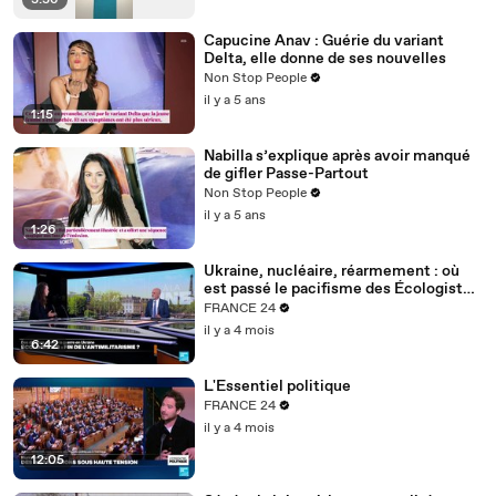
3:36
Capucine Anav : Guérie du variant
Delta, elle donne de ses nouvelles
Non Stop People
il y a 5 ans
1:15
Nabilla s’explique après avoir manqué
de gifler Passe-Partout
Non Stop People
il y a 5 ans
1:26
Ukraine, nucléaire, réarmement : où
est passé le pacifisme des Écologistes
?
FRANCE 24
il y a 4 mois
6:42
L'Essentiel politique
FRANCE 24
il y a 4 mois
12:05