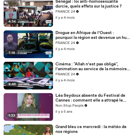
Sénégal : loi anti-homosexualité
durcie, quels effets sur la justice ?
FRANCE 24
il y a 4 mois
4:34
Drogue en Afrique de l’Ouest :
pourquoi la région est devenue un hub
mondial
FRANCE 24
il y a 4 mois
7:18
Cinéma : "Allah n’est pas obligé",
l’animation au service de la mémoire
des enfants-soldats
FRANCE 24
il y a 4 mois
8:46
Léa Seydoux absente du Festival de
Cannes : comment elle a attrapé le
Covid
Non Stop People
il y a 5 ans
1:33
Grand bleu ce mercredi : la météo de
nos régions