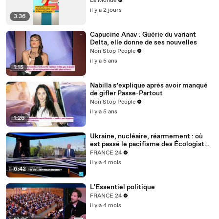
Le Monde
l’Espagne ?
il y a 2 jours
3:36
Capucine Anav : Guérie du variant
Delta, elle donne de ses nouvelles
Non Stop People
il y a 5 ans
1:15
Nabilla s’explique après avoir manqué
de gifler Passe-Partout
Non Stop People
il y a 5 ans
1:26
Ukraine, nucléaire, réarmement : où
est passé le pacifisme des Écologistes
?
FRANCE 24
il y a 4 mois
6:42
L'Essentiel politique
FRANCE 24
il y a 4 mois