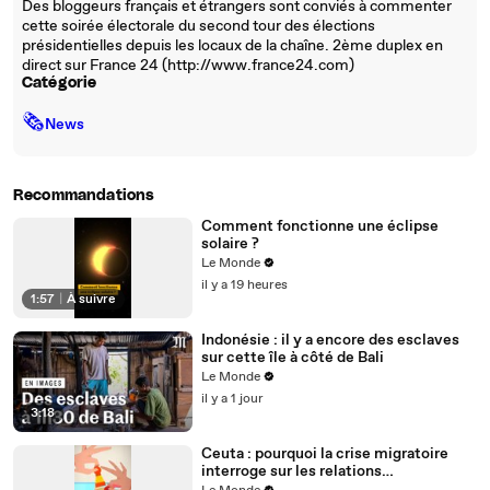
Des bloggeurs français et étrangers sont conviés à commenter
cette soirée électorale du second tour des élections
présidentielles depuis les locaux de la chaîne. 2ème duplex en
direct sur France 24 (http://www.france24.com)
Catégorie
🗞
News
Recommandations
Comment fonctionne une éclipse
solaire ?
Le Monde
il y a 19 heures
1:57
|
À suivre
Indonésie : il y a encore des esclaves
sur cette île à côté de Bali
Le Monde
il y a 1 jour
3:18
Ceuta : pourquoi la crise migratoire
interroge sur les relations
diplomatiques entre le Maroc et