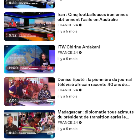
6:22
Iran : Cinq footballeuses iraniennes
obtiennent l'asile en Australie
FRANCE 24
il y a 5 mois
6:32
ITW Chirine Ardakani
FRANCE 24
il y a 5 mois
11:00
Denise Epoté : la pionnière du journal
télévisé africain raconte 40 ans de
carrière
FRANCE 24
il y a 5 mois
7:04
Madagascar : diplomatie tous azimuts
du président de transition après le
putsch
FRANCE 24
il y a 5 mois
6:42