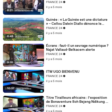
FRANCE 24
il y a 5 mois
6:21
Guinée : « La Guinée est une dictature
» – Cellou Dalein Diallo dénonce le
régime Doumbouya
FRANCE 24
il y a 5 mois
6:48
Écrans : faut-il un sevrage numérique ?
Najat Vallaud-Belkacem alerte
FRANCE 24
il y a 5 mois
9:16
ITW UGO BIENVENU
FRANCE 24
il y a 5 mois
10:37
Titre Tirailleurs africains : l’exposition
de Bonaventure Soh Bejeng Ndikung à
Berlin
FRANCE 24
il y a 5 mois