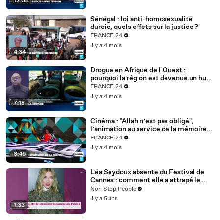
12:05
Sénégal : loi anti-homosexualité
durcie, quels effets sur la justice ?
FRANCE 24
il y a 4 mois
4:34
Drogue en Afrique de l’Ouest :
pourquoi la région est devenue un hub
mondial
FRANCE 24
il y a 4 mois
7:18
Cinéma : "Allah n’est pas obligé",
l’animation au service de la mémoire
des enfants-soldats
FRANCE 24
il y a 4 mois
8:46
Léa Seydoux absente du Festival de
Cannes : comment elle a attrapé le
Covid
Non Stop People
il y a 5 ans
1:33