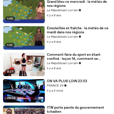
Grand bleu ce mercredi : la météo de
nos régions
Le Républicain Lorrain
il y a 6 ans
1:05
Ensoleillée et fraîche : la météo de ce
mardi dans nos régions
Le Républicain Lorrain
il y a 6 ans
1:10
Comment faire du sport en étant
confiné : leçon 14, comment se
muscler avec des bouteilles d'eau ?
Le Républicain Lorrain
il y a 6 ans
2:27
ON VA PLUS LOIN 23 03
FRANCE 24
il y a 5 mois
26:02
ITW porte parole du gouvernement
tchadien