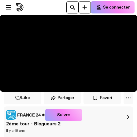
Passer au player
Passer au contenu principal
Se connecter
Like
Partager
Favori
Suivre
FRANCE 24
2ème tour - Blogueurs 2
il y a 19 ans