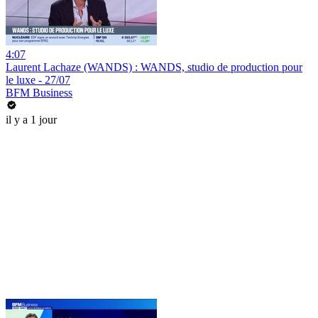
4:07
Laurent Lachaze (WANDS) : WANDS, studio de production pour
le luxe - 27/07
BFM Business
il y a 1 jour