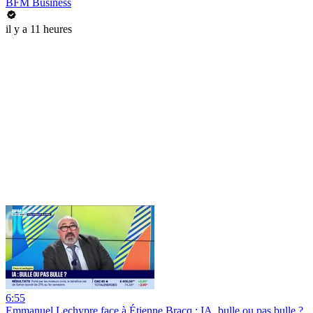
BFM Business
il y a 11 heures
6:55
Emmanuel Lechypre face à Étienne Bracq : IA, bulle ou pas bulle ?