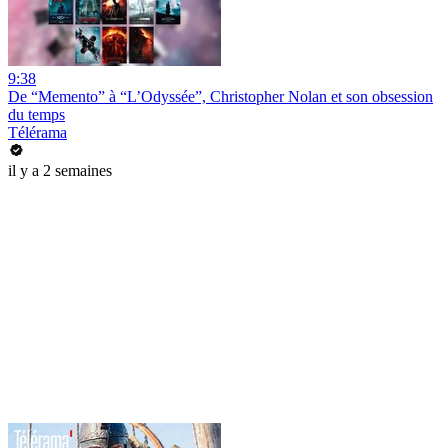
9:38
De “Memento” à “L’Odyssée”, Christopher Nolan et son obsession
du temps
Télérama
il y a 2 semaines