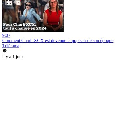
9:07
Comment Charli XCX est devenue la pop star de son époque
Télérama
il y a 1 jour