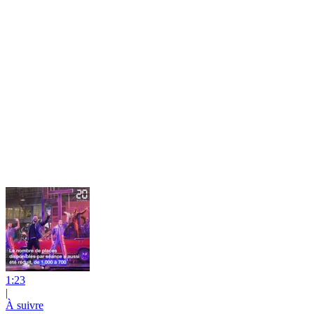
1:23
|
À suivre