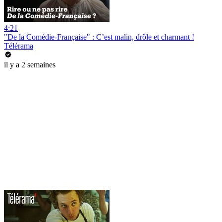
4:21
"De la Comédie-Française" : C’est malin, drôle et charmant !
Télérama
il y a 2 semaines