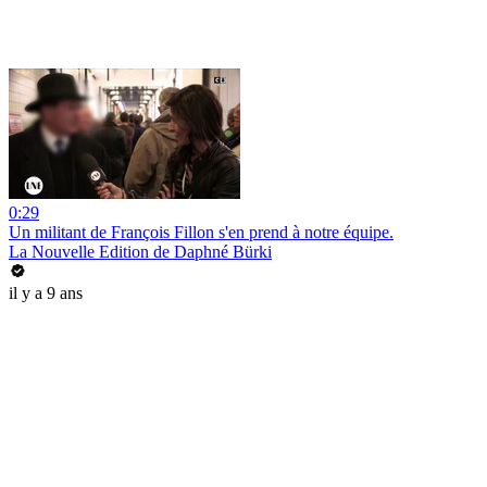
0:29
Un militant de François Fillon s'en prend à notre équipe.
La Nouvelle Edition de Daphné Bürki
il y a 9 ans