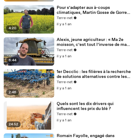
Pour s’adapter aux à-coups
climatiques, Martin Gosse de Gorre
repense son exploitation
Terre-net
il y a 1 an
4:20
Alexis, jeune agriculteur : « Ma 2e
moisson, c’est tout l’inverse de ma
1ère »
Terre-net
il y a 1 an
6:44
1er Decclic : les filières à la recherche
de solutions alternatives contre les
dicotylédones
Terre-net
il y a 1 an
2:46
Quels sont les dix drivers qui
influencent les prix du blé ?
Terre-net
il y a 1 an
24:52
Romain Fayolle, engagé dans