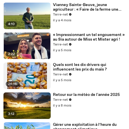
Vianney Sainte-Beuve, jeune
agriculteur : « Faire de la ferme une
entreprise comme une autre »
Terre-net
il y a 4 mois
4:10
« Impressionnant un tel engouement »
au Sia autour de Miss et Mister agri !
Terre-net
il y a 5 mois
2:22
Quels sont les dix drivers qui
influencent les prix du maïs ?
Terre-net
il y a 5 mois
26:16
Retour sur la météo de l'année 2025
Terre-net
il y a 8 mois
3:12
Gérer une exploitation à l’heure du