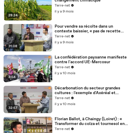
changement climatique
Terre-net
il y a 9 mois
28:24
Pour vendre sa récolte dans un
contexte baissier, « pas de recette
miracle » mais « une stratégie de
Terre-net
commercialisation à suivre »
il y a 9 mois
31:08
La confédération paysanne manifeste
contre l'accord UE-Mercosur
Terre-net
il y a 10 mois
3:54
Décarbonation du secteur grandes
cultures : l'exemple d'Axéréal et
l'initiative d'un agriculteur pour un
Terre-net
engrais azoté local
il y a 10 mois
32:57
Florian Ballot, à Chaingy (Loiret) : «
Transformer du colza et tournesol en
huile : une aventure familiale »
Terre-net