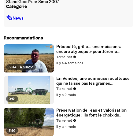
Stand GoodYear Sima 2007
Catégorie
🗞
News
Recommandations
Précocité, grêle… une moisson «
encore atypique » pour Jérôme
Régnault
Terre-net
il y a 4 semaines
5:04
|
À suivre
En Vendée, une écimeuse récolteuse
qui ne laisse pas les graines
d'adventices dans la parcelle
Terre-net
il y a 2 mois
0:51
Préservation de l'eau et valorisation
énergétique : ils font le choix du
miscanthus
Terre-net
il y a 4 mois
5:16