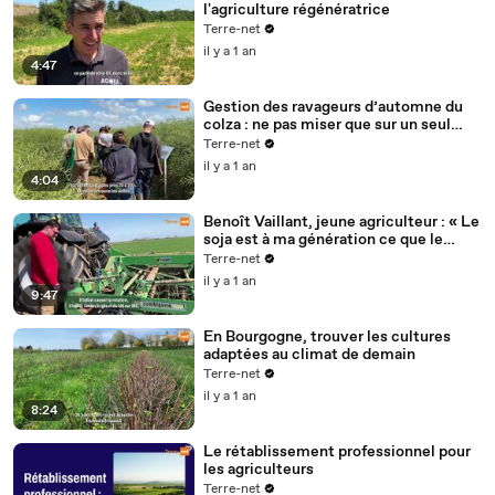
l'agriculture régénératrice
Terre-net
il y a 1 an
4:47
Gestion des ravageurs d’automne du
colza : ne pas miser que sur un seul
levier
Terre-net
il y a 1 an
4:04
Benoît Vaillant, jeune agriculteur : « Le
soja est à ma génération ce que le
colza était à celle de mon père »
Terre-net
il y a 1 an
9:47
En Bourgogne, trouver les cultures
adaptées au climat de demain
Terre-net
il y a 1 an
8:24
Le rétablissement professionnel pour
les agriculteurs
Terre-net