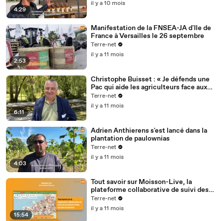
il y a 10 mois
4:29
Manifestation de la FNSEA-JA d'Ile de
France à Versailles le 26 septembre
Terre-net
il y a 11 mois
2:53
Christophe Buisset : « Je défends une
Pac qui aide les agriculteurs face aux
risques et non plus à l’hectare »
Terre-net
il y a 11 mois
6:11
Adrien Anthierens s'est lancé dans la
plantation de paulownias
Terre-net
il y a 11 mois
4:03
Tout savoir sur Moisson-Live, la
plateforme collaborative de suivi des
récoltes
Terre-net
il y a 11 mois
15:54