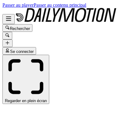
Passer au player
Passer au contenu principal
Rechercher
Se connecter
Regarder en plein écran