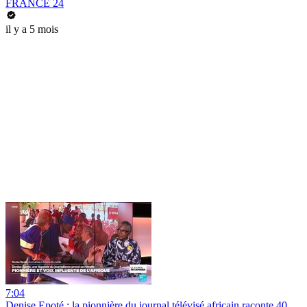
FRANCE 24
il y a 5 mois
7:04
Denise Epoté : la pionnière du journal télévisé africain raconte 40