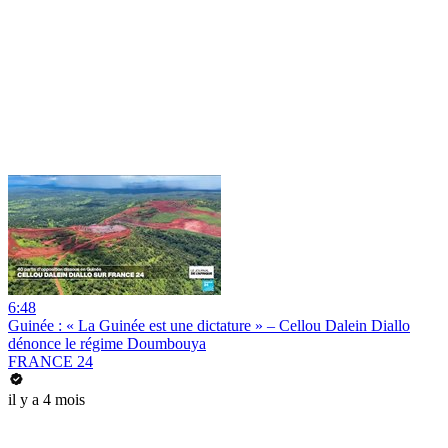
6:48
Guinée : « La Guinée est une dictature » – Cellou Dalein Diallo
dénonce le régime Doumbouya
FRANCE 24
il y a 4 mois