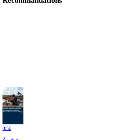
Recommandations
0:56
|
À suivre