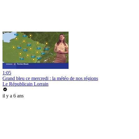
1:05
Grand bleu ce mercredi : la météo de nos régions
Le Républicain Lorrain
il y a 6 ans