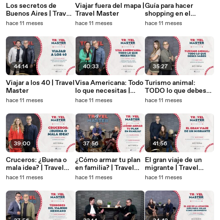
Los secretos de
Viajar fuera del mapa |
Guía para hacer
Buenos Aires | Travel
Travel Master
shopping en el
Master
extranjero como pro |
hace 11 meses
hace 11 meses
hace 11 meses
Travel Master
44:14
40:33
35:27
Viajar a los 40 | Travel
Visa Americana: Todo
Turismo animal:
Master
lo que necesitas |
TODO lo que debes
Travel Master
saber | Travel Master
hace 11 meses
hace 11 meses
hace 11 meses
39:00
37:56
41:56
Cruceros: ¿Buena o
¿Cómo armar tu plan
El gran viaje de un
mala idea? | Travel
en familia? | Travel
migrante | Travel
Master
Master
Master
hace 11 meses
hace 11 meses
hace 11 meses