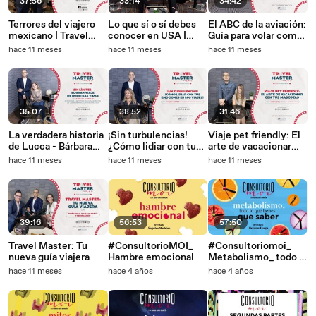
37:56
33:14
34:42
Terrores del viajero
Lo que sí o sí debes
El ABC de la aviación:
mexicano | Travel
conocer en USA |
Guía para volar como
Master
Travel Master
un experto | Travel
hace 11 meses
hace 11 meses
hace 11 meses
Master
35:07
38:52
31:46
La verdadera historia
¡Sin turbulencias!
Viaje pet friendly: El
de Lucca - Bárbara
¿Cómo lidiar con tus
arte de vacacionar
Anderson | Travel
emociones en los
con tus mascotas |
hace 11 meses
hace 11 meses
hace 11 meses
Master
viajes?
Travel Master
39:16
56:53
57:50
Travel Master: Tu
#ConsultorioMOI_
#Consultoriomoi_
nueva guía viajera
Hambre emocional
Metabolismo_ todo lo
que debes saber
hace 11 meses
hace 4 años
hace 4 años