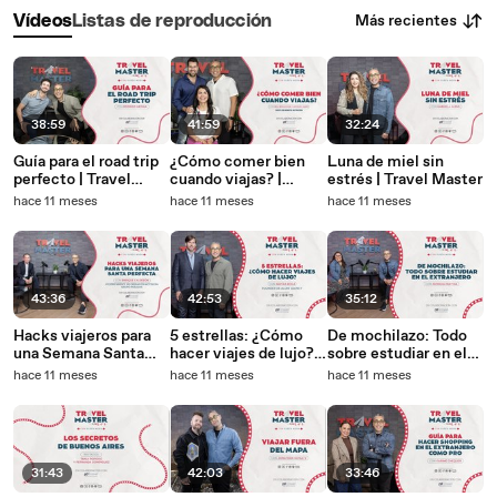
Más recientes
Vídeos
Listas de reproducción
38:59
41:59
32:24
Guía para el road trip
¿Cómo comer bien
Luna de miel sin
perfecto | Travel
cuando viajas? |
estrés | Travel Master
Master
Travel Master
hace 11 meses
hace 11 meses
hace 11 meses
43:36
42:53
35:12
Hacks viajeros para
5 estrellas: ¿Cómo
De mochilazo: Todo
una Semana Santa
hacer viajes de lujo? |
sobre estudiar en el
perfecta | Travel
Revista Moi
extranjero | Travel
hace 11 meses
hace 11 meses
hace 11 meses
Master
Master
31:43
42:03
33:46