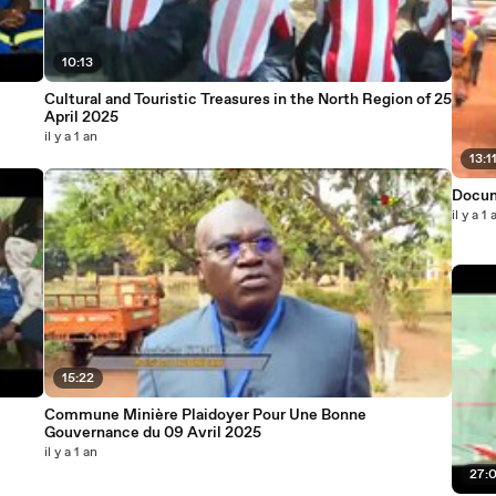
10:13
Cultural and Touristic Treasures in the North Region of 25
April 2025
il y a 1 an
13:1
Docum
il y a 1 
15:22
Commune Minière Plaidoyer Pour Une Bonne
Gouvernance du 09 Avril 2025
il y a 1 an
27: