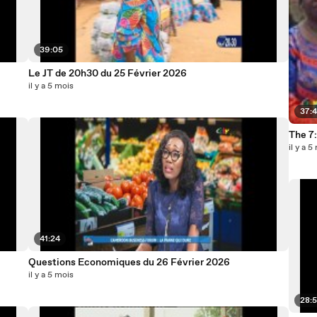
39:05
Le JT de 20h30 du 25 Février 2026
il y a 5 mois
37:
The 7
il y a 5
41:24
Questions Economiques du 26 Février 2026
il y a 5 mois
28: