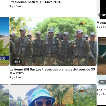
Présidence Actu du 02 Mars 2026
il y a 5 mois
14:1
Magaz
il y a 5
12:33
Le 5éme BIR Sur Les traces des preneurs d'otages du 30
Mai 2025
il y a 1 an
33:1
The 7
il y a 1 