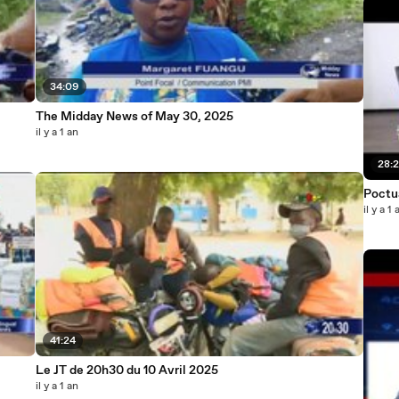
34:09
The Midday News of May 30, 2025
il y a 1 an
28:
Poctu
il y a 1 
41:24
Le JT de 20h30 du 10 Avril 2025
il y a 1 an