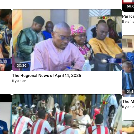
56:
Par Ic
il y a 1 
30:36
The Regional News of April 14, 2025
il y a 1 an
31:
The Mi
il y a 1 