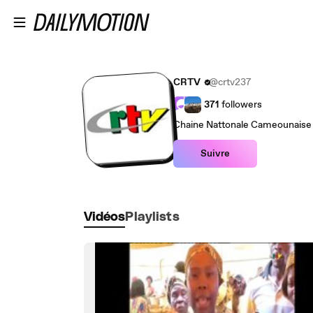
Passer au contenu principal
CRTV
@crtv237
371
followers
Chaine Nattonale Cameounaise
Suivre
Vidéos
Playlists