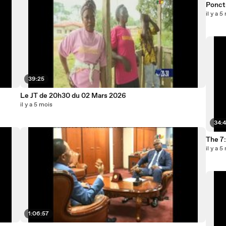
il y a 5
39:25
Le JT de 20h30 du 02 Mars 2026
il y a 5 mois
34:
The 7
il y a 5
1:06:57