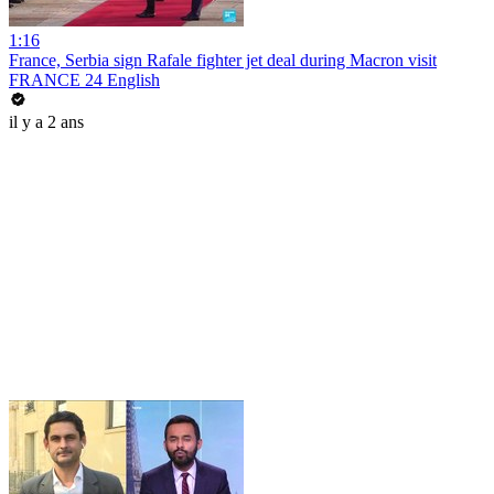
1:16
France, Serbia sign Rafale fighter jet deal during Macron visit
FRANCE 24 English
il y a 2 ans