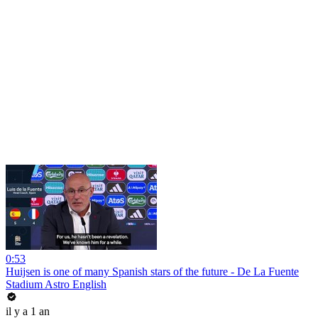
0:53
Huijsen is one of many Spanish stars of the future - De La Fuente
Stadium Astro English
il y a 1 an