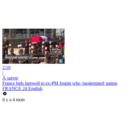
2:10
|
À suivre
France bids farewell to ex-PM Jospin who 'modernised' nation
FRANCE 24 English
il y a 4 mois