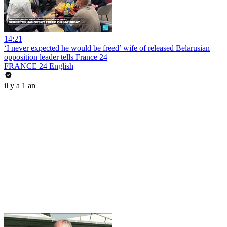
14:21
‘I never expected he would be freed’ wife of released Belarusian
opposition leader tells France 24
FRANCE 24 English
il y a 1 an