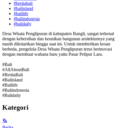
#beritabali
#baliisland
#balilife
#baliindonesia
#balidaily
Desa Wisata Penglipuran di kabupaten Bangli, sangat terkenal
dengan kebersihan dan keunikan bangunan arsitekturnya yang
masih dilestarikan hingga saat ini. Untuk memberikan kesan
berbeda, pengelola Desa Wisata Penglipuran terus berinovasi
dengan membuat wahana baru yaitu Pasar Pelipur Lara.
#Bali
#AllAboutBali
#BeritaBali
#Baliisland
#Balilife
#Baliindonesia
#Balidaily
Kategori
🗞
Berita