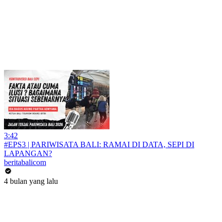
3:42
#EPS3 | PARIWISATA BALI: RAMAI DI DATA, SEPI DI
LAPANGAN?
beritabalicom
4 bulan yang lalu