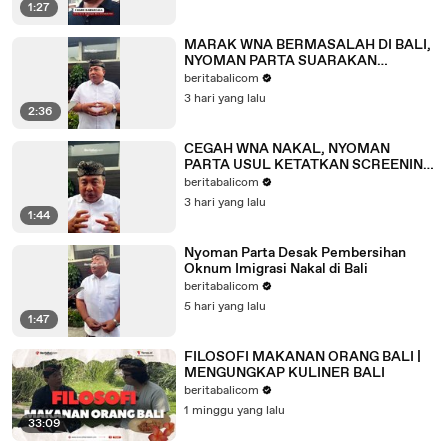
1:27
MARAK WNA BERMASALAH DI BALI,
NYOMAN PARTA SUARAKAN
KELUHAN WARGA
beritabalicom
3 hari yang lalu
2:36
CEGAH WNA NAKAL, NYOMAN
PARTA USUL KETATKAN SCREENING
AWAL IMIGRASI
beritabalicom
3 hari yang lalu
1:44
Nyoman Parta Desak Pembersihan
Oknum Imigrasi Nakal di Bali
beritabalicom
5 hari yang lalu
1:47
FILOSOFI MAKANAN ORANG BALI |
MENGUNGKAP KULINER BALI
beritabalicom
1 minggu yang lalu
33:09