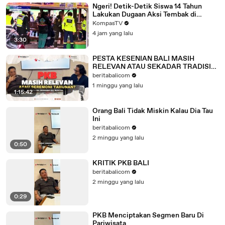
Ngeri! Detik-Detik Siswa 14 Tahun
Lakukan Dugaan Aksi Tembak di
Sekolah, Siswa Berlarian
KompasTV
4 jam yang lalu
3:30
PESTA KESENIAN BALI MASIH
RELEVAN ATAU SEKADAR TRADISI
TAHUNAN BERSAMA RAI MANTRA
beritabalicom
1 minggu yang lalu
1:15:42
Orang Bali Tidak Miskin Kalau Dia Tau
Ini
beritabalicom
2 minggu yang lalu
0:50
KRITIK PKB BALI
beritabalicom
2 minggu yang lalu
0:29
PKB Menciptakan Segmen Baru Di
Pariwisata