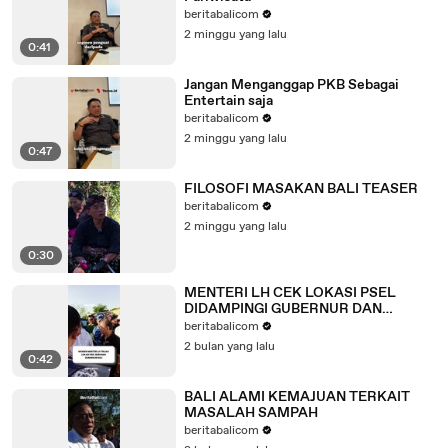
beritabalicom
2 minggu yang lalu
0:41
Jangan Menganggap PKB Sebagai
Entertain saja
beritabalicom
2 minggu yang lalu
0:47
FILOSOFI MASAKAN BALI TEASER
beritabalicom
2 minggu yang lalu
0:30
MENTERI LH CEK LOKASI PSEL
DIDAMPINGI GUBERNUR DAN
WALIKOTA
beritabalicom
2 bulan yang lalu
0:42
BALI ALAMI KEMAJUAN TERKAIT
MASALAH SAMPAH
beritabalicom