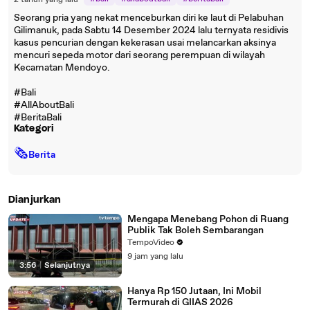
2 tahun yang lalu
Seorang pria yang nekat menceburkan diri ke laut di Pelabuhan
Gilimanuk, pada Sabtu 14 Desember 2024 lalu ternyata residivis
kasus pencurian dengan kekerasan usai melancarkan aksinya
mencuri sepeda motor dari seorang perempuan di wilayah
Kecamatan Mendoyo.
#Bali
#AllAboutBali
#BeritaBali
Kategori
🗞
Berita
Dianjurkan
Mengapa Menebang Pohon di Ruang
Publik Tak Boleh Sembarangan
TempoVideo
9 jam yang lalu
3:56
|
Selanjutnya
Hanya Rp 150 Jutaan, Ini Mobil
Termurah di GIIAS 2026