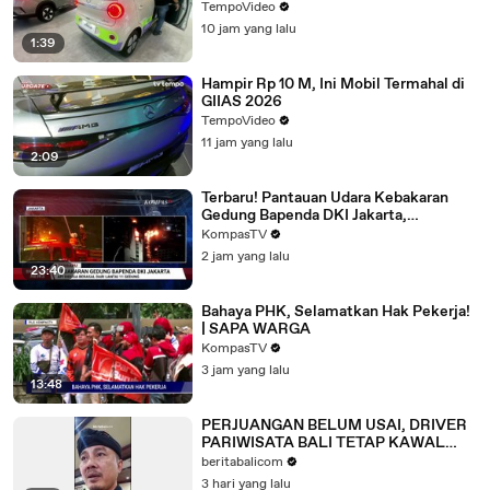
TempoVideo
10 jam yang lalu
1:39
Hampir Rp 10 M, Ini Mobil Termahal di
GIIAS 2026
TempoVideo
11 jam yang lalu
2:09
Terbaru! Pantauan Udara Kebakaran
Gedung Bapenda DKI Jakarta,
Pemadaman Berlangsung Hampir 2
KompasTV
Jam
2 jam yang lalu
23:40
Bahaya PHK, Selamatkan Hak Pekerja!
| SAPA WARGA
KompasTV
3 jam yang lalu
13:48
PERJUANGAN BELUM USAI, DRIVER
PARIWISATA BALI TETAP KAWAL
ENAM TUNTUTAN
beritabalicom
3 hari yang lalu