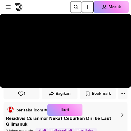
Lewati ke pemutar
Lewatkan ke konten utama
Masuk
1
Bagikan
Bookmark
Ikuti
beritabalicom
Residivis Curanmor Nekat Ceburkan Diri ke Laut
Gilimanuk
#bali
#allaboutbali
#beritabali