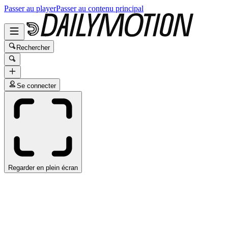
Passer au player
Passer au contenu principal
Rechercher
Se connecter
Regarder en plein écran