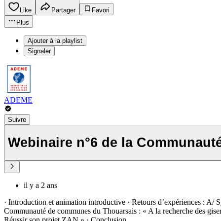
Like
Partager
Favori
Plus
Ajouter à la playlist
Signaler
ADEME
Suivre
Webinaire n°6 de la Communauté
il y a 2 ans
· Introduction et animation introductive · Retours d’expériences : A
Communauté de communes du Thouarsais : « A la recherche des gisement
Réussir son projet ZAN » · Conclusion