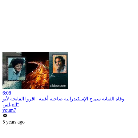
6:08
وفاة الفنانة سماح الإسكندرانية صاحبة أغنية "اقروا الفاتحة لأبو
العباس"
youm7
5 years ago