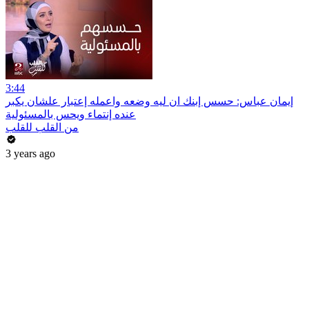
3:44
إيمان عباس: حسس إبنك ان ليه وضعه واعمله إعتبار علشان يكبر
عنده إنتماء ويحس بالمسئولية
من القلب للقلب
3 years ago