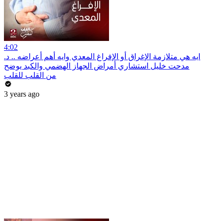
4:02
ايه هي متلازمة الإغراق أو الإفراغ المعدي وايه أهم أعراضه .. د.
مدحت خليل استشاري أمراض الجهاز الهضمي والكبد يوضح
من القلب للقلب
3 years ago