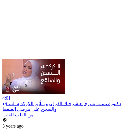
4:01
دكتورة بسمة يسري هتشرحلك الفرق بين تأثير الكركديه الساقع
والسخن على مرضى الضغط
من القلب للقلب
3 years ago