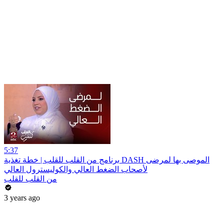
5:37
برنامج من القلب للقلب | خطة تغذية DASH الموصى بها لمرضى
لأصحاب الضغط العالي والكوليسترول العالي
من القلب للقلب
3 years ago