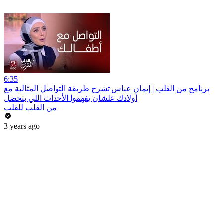
6:35
برنامج من القلب | إيمان عباس تشرح طريقة التواصل المثالية مع
أولادك علشان يفهموا الأحداث اللي بتحصل
من القلب للقلب
3 years ago