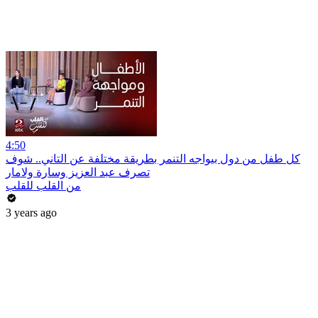
4:50
كل طفل من دول بيواجه التنمر بطريقة مختلفة عن التاني.. شوف
تصرف عبد العزيز وسارة ولامار
من القلب للقلب
3 years ago