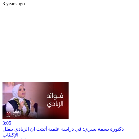
3 years ago
3:05
دكتورة بسمة يسري: في دراسة علمية أثبتت ان الزبادي بيقلل
الإكتئاب