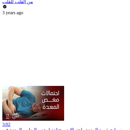
من القلب للقلب
3 years ago
3:02
بينهما جرثومة المعدة.. احتمالات مختلفة لمغص البطن والمعدة في