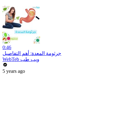
0:46
جرثومة المعدة: أهم التفاصيل
WebTeb ويب طب
5 years ago