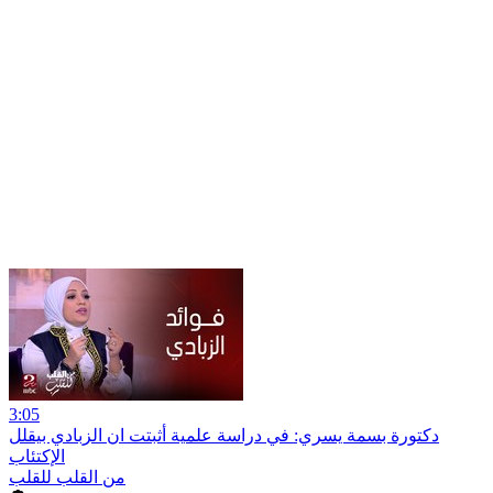
3:05
دكتورة بسمة يسري: في دراسة علمية أثبتت ان الزبادي بيقلل
الإكتئاب
من القلب للقلب