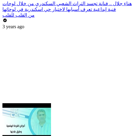
هناء جلال .. فنانة تجسد التراث الشعبي السكندري من خلال لوحات
فنية إبداعية تعرف أسبابها لاختيار حي اسكندرية في لوحاتها
من القلب للقلب
3 years ago