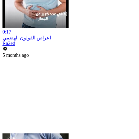
0:17
اعراض القولون الهضمي
Ra2ed
5 months ago