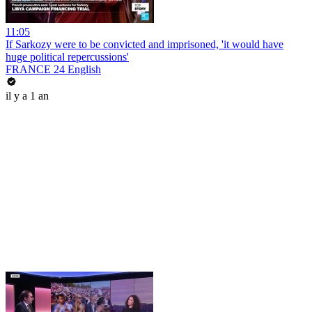
11:05
If Sarkozy were to be convicted and imprisoned, 'it would have
huge political repercussions'
FRANCE 24 English
il y a 1 an