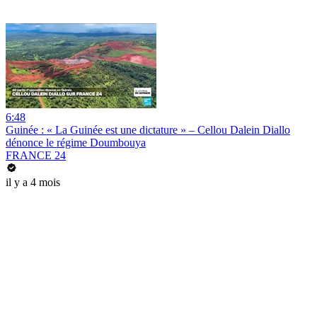
6:48
Guinée : « La Guinée est une dictature » – Cellou Dalein Diallo
dénonce le régime Doumbouya
FRANCE 24
il y a 4 mois