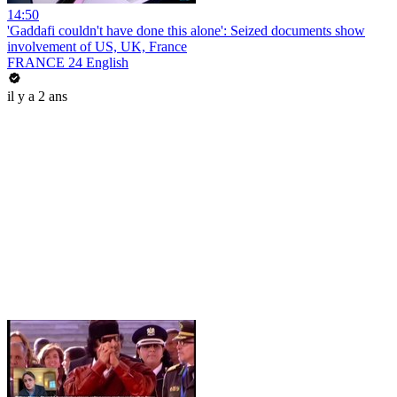
14:50
'Gaddafi couldn't have done this alone': Seized documents show
involvement of US, UK, France
FRANCE 24 English
il y a 2 ans