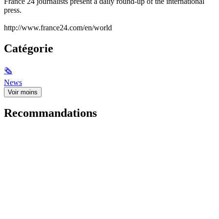
France 24 journalists present a daily round-up of the international
press.
http://www.france24.com/en/world
Catégorie
🗞
News
Voir moins
Recommandations