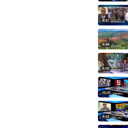
6:21
6:48
9:16
10:37
6:22