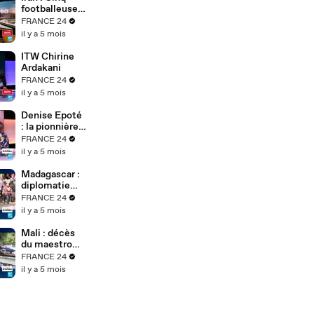
Soh Bejeng
footballeuses
Ndikung à
iraniennes
FRANCE 24
Berlin
obtiennent
il y a 5 mois
l'asile en
Australie
ITW Chirine
Ardakani
FRANCE 24
il y a 5 mois
Denise Epoté
: la pionnière
du journal
FRANCE 24
télévisé
il y a 5 mois
africain
raconte 40
Madagascar :
ans de
diplomatie
carrière
tous azimuts
FRANCE 24
du président
il y a 5 mois
de transition
après le
Mali : décès
putsch
du maestro
Boncana
FRANCE 24
Maïga,
il y a 5 mois
légende afro-
cubaine