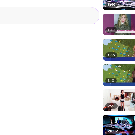
8:46
1:33
1:05
1:10
2:27
26:02