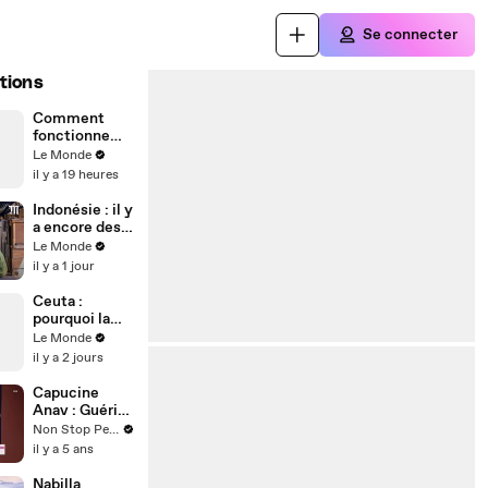
Se connecter
tions
Comment
fonctionne
une éclipse
Le Monde
solaire ?
il y a 19 heures
Indonésie : il y
a encore des
esclaves sur
Le Monde
cette île à
il y a 1 jour
côté de Bali
Ceuta :
pourquoi la
crise
Le Monde
migratoire
il y a 2 jours
interroge sur
les relations
Capucine
diplomatiques
Anav : Guérie
entre le
du variant
Non Stop People
Maroc et
Delta, elle
il y a 5 ans
l’Espagne ?
donne de ses
nouvelles
Nabilla