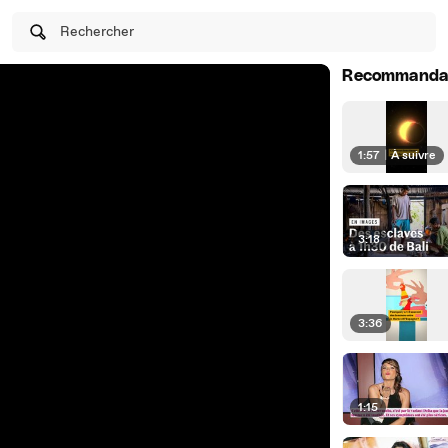
Rechercher
Recommanda
1:57
|
À suivre
3:18
3:36
1:15