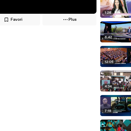
1:26
Favori
Plus
6:42
12:05
4:34
7:18