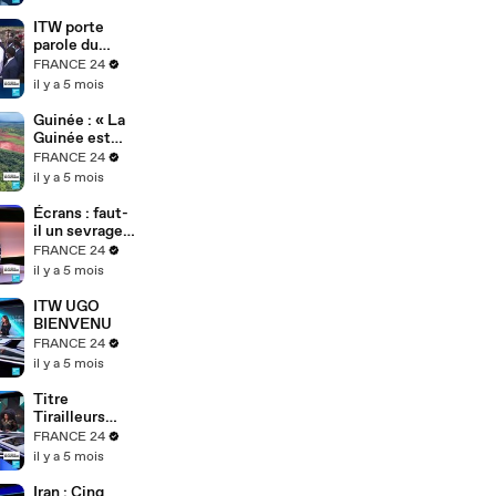
ITW porte
parole du
gouvernemen
FRANCE 24
t tchadien
il y a 5 mois
Guinée : « La
Guinée est
une dictature
FRANCE 24
» – Cellou
il y a 5 mois
Dalein Diallo
dénonce le
Écrans : faut-
régime
il un sevrage
Doumbouya
numérique ?
FRANCE 24
Najat Vallaud-
il y a 5 mois
Belkacem
alerte
ITW UGO
BIENVENU
FRANCE 24
il y a 5 mois
Titre
Tirailleurs
africains :
FRANCE 24
l’exposition
il y a 5 mois
de
Bonaventure
Iran : Cinq