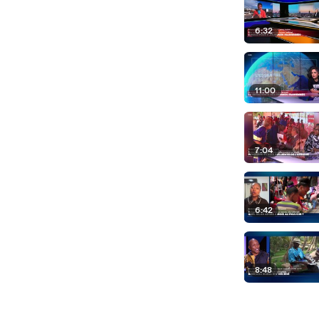
6:32
11:00
7:04
6:42
8:48