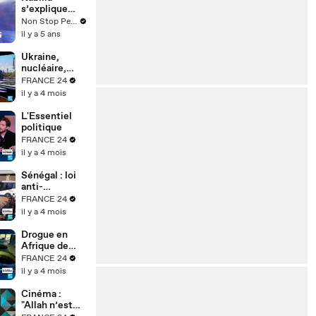
s’explique
après avoir
Non Stop People
manqué de
il y a 5 ans
gifler Passe-
Partout
Ukraine,
nucléaire,
réarmement :
FRANCE 24
où est passé
il y a 4 mois
le pacifisme
des
L'Essentiel
Écologistes ?
politique
FRANCE 24
il y a 4 mois
Sénégal : loi
anti-
homosexualit
FRANCE 24
é durcie,
il y a 4 mois
quels effets
sur la justice ?
Drogue en
Afrique de
l’Ouest :
FRANCE 24
pourquoi la
il y a 4 mois
région est
devenue un
Cinéma :
hub mondial
"Allah n’est