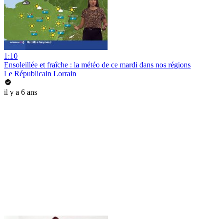
1:10
Ensoleillée et fraîche : la météo de ce mardi dans nos régions
Le Républicain Lorrain
il y a 6 ans