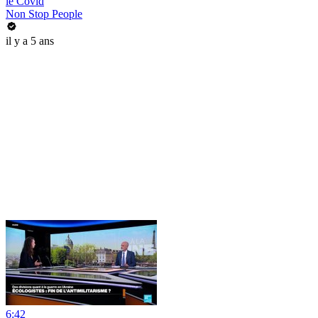
le Covid
Non Stop People
il y a 5 ans
6:42