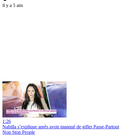
il y a 5 ans
1:26
Nabilla s’explique après avoir manqué de gifler Passe-Partout
Non Stop People