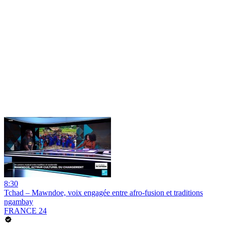
8:30
Tchad – Mawndoe, voix engagée entre afro-fusion et traditions
ngambay
FRANCE 24