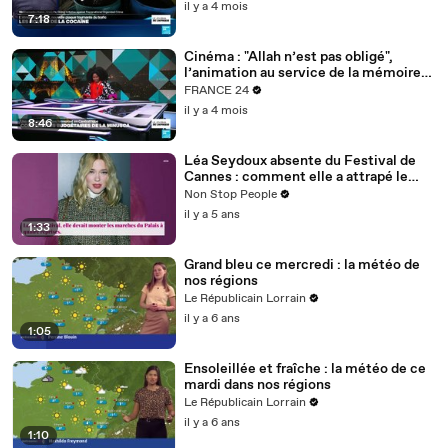
il y a 4 mois
7:18
Cinéma : "Allah n’est pas obligé",
l’animation au service de la mémoire
des enfants-soldats
FRANCE 24
il y a 4 mois
8:46
Léa Seydoux absente du Festival de
Cannes : comment elle a attrapé le
Covid
Non Stop People
il y a 5 ans
1:33
Grand bleu ce mercredi : la météo de
nos régions
Le Républicain Lorrain
il y a 6 ans
1:05
Ensoleillée et fraîche : la météo de ce
mardi dans nos régions
Le Républicain Lorrain
il y a 6 ans
1:10