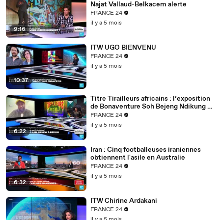
Najat Vallaud-Belkacem alerte
FRANCE 24
il y a 5 mois
9:16
ITW UGO BIENVENU
FRANCE 24
il y a 5 mois
10:37
Titre Tirailleurs africains : l’exposition
de Bonaventure Soh Bejeng Ndikung à
Berlin
FRANCE 24
il y a 5 mois
6:22
Iran : Cinq footballeuses iraniennes
obtiennent l'asile en Australie
FRANCE 24
il y a 5 mois
6:32
ITW Chirine Ardakani
FRANCE 24
il y a 5 mois