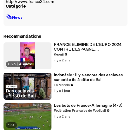
http://www.france24.com
Catégorie
🗞
News
Recommandations
FRANCE ELIMINE DE L'EURO 2024
CONTRE L'ESPAGNE....
Keonii
il y a 2 ans
0:26
|
À suivre
Indonésie : il y a encore des esclaves
sur cette île à côté de Bali
Le Monde
il y a 1 jour
3:18
Les buts de France-Allemagne (4-3)
Fédération Française de Football
il y a 2 ans
1:57