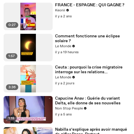
FRANCE - ESPAGNE : QUI GAGNE ?
Keonii
il y a 2 ans
0:27
Comment fonctionne une éclipse
solaire ?
Le Monde
il y a 19 heures
1:57
Ceuta : pourquoi la crise migratoire
interroge sur les relations
diplomatiques entre le Maroc et
Le Monde
l’Espagne ?
il y a 2 jours
3:36
Capucine Anav : Guérie du variant
Delta, elle donne de ses nouvelles
Non Stop People
il y a 5 ans
1:15
Nabilla s’explique après avoir manqué