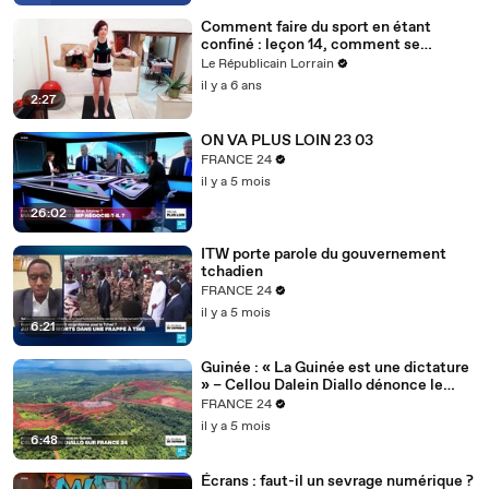
Comment faire du sport en étant
confiné : leçon 14, comment se
muscler avec des bouteilles d'eau ?
Le Républicain Lorrain
il y a 6 ans
2:27
ON VA PLUS LOIN 23 03
FRANCE 24
il y a 5 mois
26:02
ITW porte parole du gouvernement
tchadien
FRANCE 24
il y a 5 mois
6:21
Guinée : « La Guinée est une dictature
» – Cellou Dalein Diallo dénonce le
régime Doumbouya
FRANCE 24
il y a 5 mois
6:48
Écrans : faut-il un sevrage numérique ?