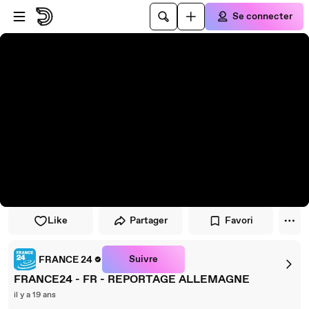
Passer au player
Passer au contenu principal
Se connecter
Like
Partager
Favori
Suivre
FRANCE 24
FRANCE24 - FR - REPORTAGE ALLEMAGNE
il y a 19 ans