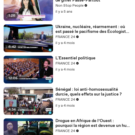
de gifler Passe-Partout
Non Stop People
il y a 5 ans
1:26
Ukraine, nucléaire, réarmement : où
est passé le pacifisme des Écologistes
?
FRANCE 24
il y a 4 mois
6:42
L'Essentiel politique
FRANCE 24
il y a 4 mois
12:05
Sénégal : loi anti-homosexualité
durcie, quels effets sur la justice ?
FRANCE 24
il y a 4 mois
4:34
Drogue en Afrique de l’Ouest :
pourquoi la région est devenue un hub
mondial
FRANCE 24