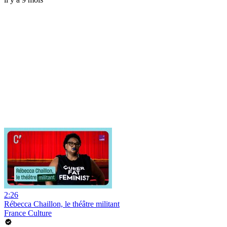
2:26
Rébecca Chaillon, le théâtre militant
France Culture