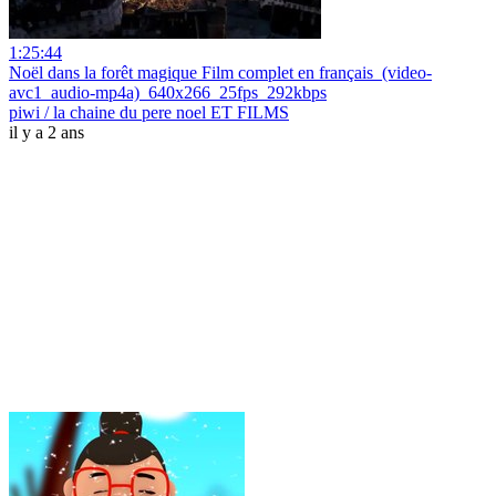
1:25:44
Noël dans la forêt magique Film complet en français_(video-
avc1_audio-mp4a)_640x266_25fps_292kbps
piwi / la chaine du pere noel ET FILMS
il y a 2 ans