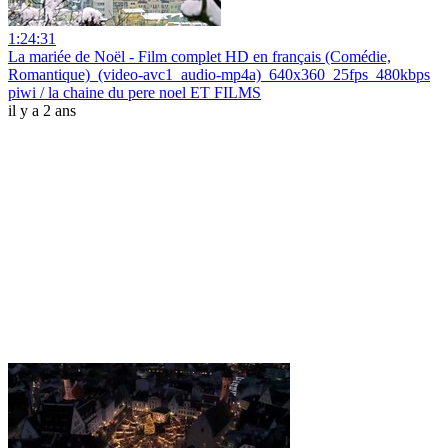
1:24:31
La mariée de Noël - Film complet HD en français (Comédie,
Romantique)_(video-avc1_audio-mp4a)_640x360_25fps_480kbps
piwi / la chaine du pere noel ET FILMS
il y a 2 ans