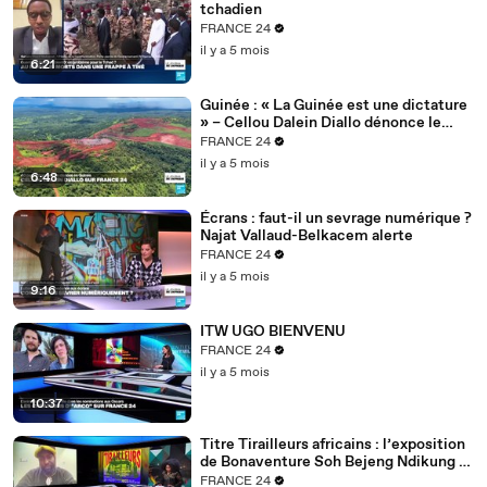
tchadien
FRANCE 24
il y a 5 mois
6:21
Guinée : « La Guinée est une dictature
» – Cellou Dalein Diallo dénonce le
régime Doumbouya
FRANCE 24
il y a 5 mois
6:48
Écrans : faut-il un sevrage numérique ?
Najat Vallaud-Belkacem alerte
FRANCE 24
il y a 5 mois
9:16
ITW UGO BIENVENU
FRANCE 24
il y a 5 mois
10:37
Titre Tirailleurs africains : l’exposition
de Bonaventure Soh Bejeng Ndikung à
Berlin
FRANCE 24