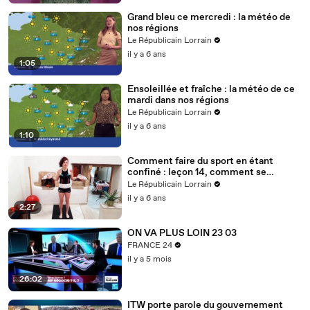
Grand bleu ce mercredi : la météo de
nos régions
Le Républicain Lorrain
il y a 6 ans
1:05
Ensoleillée et fraîche : la météo de ce
mardi dans nos régions
Le Républicain Lorrain
il y a 6 ans
1:10
Comment faire du sport en étant
confiné : leçon 14, comment se
muscler avec des bouteilles d'eau ?
Le Républicain Lorrain
il y a 6 ans
2:27
ON VA PLUS LOIN 23 03
FRANCE 24
il y a 5 mois
26:02
ITW porte parole du gouvernement