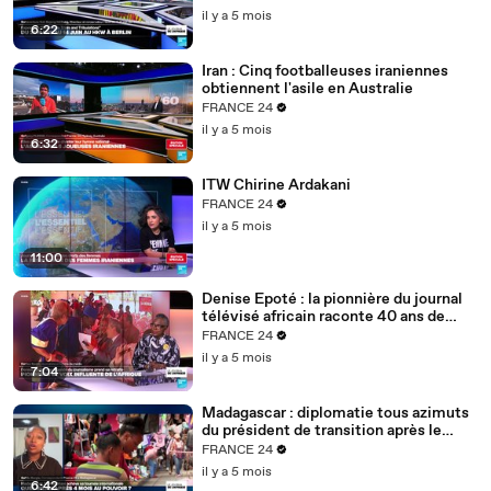
il y a 5 mois
6:22
Iran : Cinq footballeuses iraniennes
obtiennent l'asile en Australie
FRANCE 24
il y a 5 mois
6:32
ITW Chirine Ardakani
FRANCE 24
il y a 5 mois
11:00
Denise Epoté : la pionnière du journal
télévisé africain raconte 40 ans de
carrière
FRANCE 24
il y a 5 mois
7:04
Madagascar : diplomatie tous azimuts
du président de transition après le
putsch
FRANCE 24
il y a 5 mois
6:42