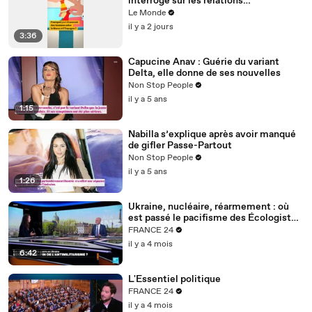
interroge sur les relations
diplomatiques entre le Maroc et
Le Monde
l’Espagne ?
il y a 2 jours
3:36
Capucine Anav : Guérie du variant
Delta, elle donne de ses nouvelles
Non Stop People
il y a 5 ans
1:15
Nabilla s’explique après avoir manqué
de gifler Passe-Partout
Non Stop People
il y a 5 ans
1:26
Ukraine, nucléaire, réarmement : où
est passé le pacifisme des Écologistes
?
FRANCE 24
il y a 4 mois
6:42
L'Essentiel politique
FRANCE 24
il y a 4 mois