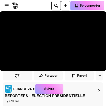
Passer au player
Passer au contenu principal
Se connecter
1
Partager
Favori
Suivre
FRANCE 24
REPORTERS - ELECTION PRESIDENTIELLE
il y a 19 ans