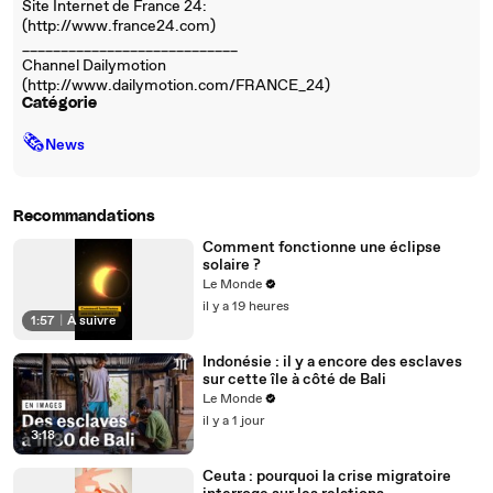
Site Internet de France 24:
(http://www.france24.com)
____________________________
Channel Dailymotion
(http://www.dailymotion.com/FRANCE_24)
Catégorie
🗞
News
Recommandations
Comment fonctionne une éclipse
solaire ?
Le Monde
il y a 19 heures
1:57
|
À suivre
Indonésie : il y a encore des esclaves
sur cette île à côté de Bali
Le Monde
il y a 1 jour
3:18
Ceuta : pourquoi la crise migratoire