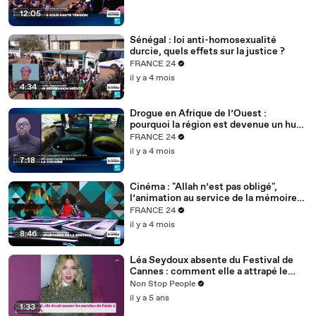
12:05
Sénégal : loi anti-homosexualité
durcie, quels effets sur la justice ?
FRANCE 24
il y a 4 mois
4:34
Drogue en Afrique de l’Ouest :
pourquoi la région est devenue un hub
mondial
FRANCE 24
il y a 4 mois
7:18
Cinéma : "Allah n’est pas obligé",
l’animation au service de la mémoire
des enfants-soldats
FRANCE 24
il y a 4 mois
8:46
Léa Seydoux absente du Festival de
Cannes : comment elle a attrapé le
Covid
Non Stop People
il y a 5 ans
1:33