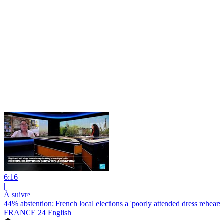
6:16
|
À suivre
44% abstention: French local elections a 'poorly attended dress rehears
FRANCE 24 English