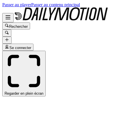
Passer au player
Passer au contenu principal
Rechercher
Se connecter
Regarder en plein écran