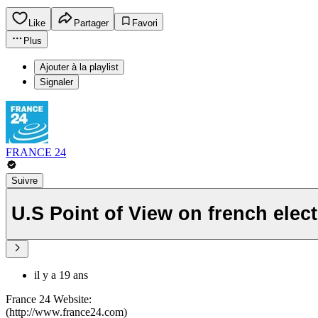
Like
Partager
Favori
Plus
Ajouter à la playlist
Signaler
FRANCE 24
Suivre
U.S Point of View on french elec
il y a 19 ans
France 24 Website:
(http://www.france24.com)