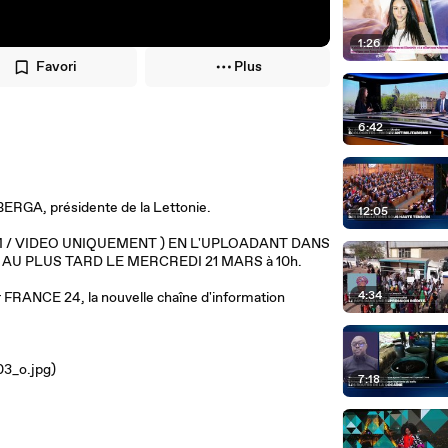
1:26
Favori
Plus
6:42
RGA, présidente de la Lettonie.
12:05
 / VIDEO UNIQUEMENT ) EN L'UPLOADANT DANS
m/) AU PLUS TARD LE MERCREDI 21 MARS à 10h.
4:34
sur FRANCE 24, la nouvelle chaîne d'information
03_o.jpg)
7:18