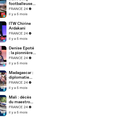
Soh Bejeng
footballeuses
Ndikung à
iraniennes
FRANCE 24
Berlin
obtiennent
il y a 5 mois
l'asile en
Australie
ITW Chirine
Ardakani
FRANCE 24
il y a 5 mois
Denise Epoté
: la pionnière
du journal
FRANCE 24
télévisé
il y a 5 mois
africain
raconte 40
Madagascar :
ans de
diplomatie
carrière
tous azimuts
FRANCE 24
du président
il y a 5 mois
de transition
après le
Mali : décès
putsch
du maestro
Boncana
FRANCE 24
Maïga,
il y a 5 mois
légende afro-
cubaine