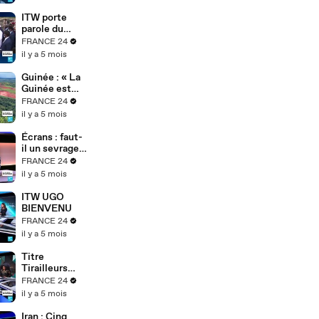
ITW porte
parole du
gouvernemen
FRANCE 24
t tchadien
il y a 5 mois
Guinée : « La
Guinée est
une dictature
FRANCE 24
» – Cellou
il y a 5 mois
Dalein Diallo
dénonce le
Écrans : faut-
régime
il un sevrage
Doumbouya
numérique ?
FRANCE 24
Najat Vallaud-
il y a 5 mois
Belkacem
alerte
ITW UGO
BIENVENU
FRANCE 24
il y a 5 mois
Titre
Tirailleurs
africains :
FRANCE 24
l’exposition
il y a 5 mois
de
Bonaventure
Iran : Cinq