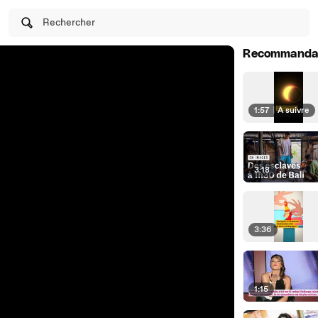
Rechercher
Recommanda
1:57
|
À suivre
3:18
3:36
1:15