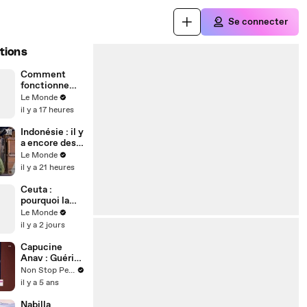
Se connecter
tions
Comment
fonctionne
une éclipse
Le Monde
solaire ?
il y a 17 heures
Indonésie : il y
a encore des
esclaves sur
Le Monde
cette île à
il y a 21 heures
côté de Bali
Ceuta :
pourquoi la
crise
Le Monde
migratoire
il y a 2 jours
interroge sur
les relations
Capucine
diplomatiques
Anav : Guérie
entre le
du variant
Non Stop People
Maroc et
Delta, elle
il y a 5 ans
l’Espagne ?
donne de ses
nouvelles
Nabilla