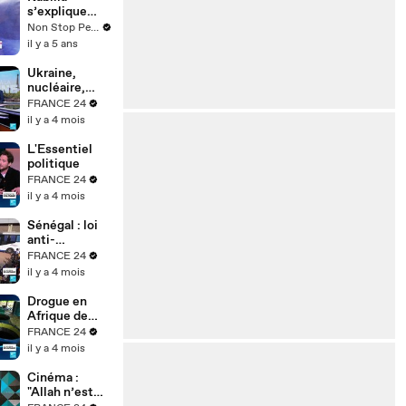
s’explique
après avoir
Non Stop People
manqué de
il y a 5 ans
gifler Passe-
Partout
Ukraine,
nucléaire,
réarmement :
FRANCE 24
où est passé
il y a 4 mois
le pacifisme
des
L'Essentiel
Écologistes ?
politique
FRANCE 24
il y a 4 mois
Sénégal : loi
anti-
homosexualit
FRANCE 24
é durcie,
il y a 4 mois
quels effets
sur la justice ?
Drogue en
Afrique de
l’Ouest :
FRANCE 24
pourquoi la
il y a 4 mois
région est
devenue un
Cinéma :
hub mondial
"Allah n’est