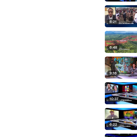
6:21
6:48
9:16
10:37
6:22