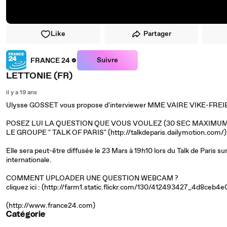
Like
Partager
Suivre
FRANCE 24
LETTONIE (FR)
il y a 19 ans
Ulysse GOSSET vous propose d'interviewer MME VAIRE VIKE-FREIBE
POSEZ LUI LA QUESTION QUE VOUS VOULEZ (30 SEC MAXIMUM
LE GROUPE " TALK OF PARIS" (http://talkdeparis.dailymotion.co
Elle sera peut-être diffusée le 23 Mars à 19h10 lors du Talk de Paris 
internationale.
COMMENT UPLOADER UNE QUESTION WEBCAM ?
cliquez ici : (http://farm1.static.flickr.com/130/412493427_4d8ceb4e
(http://www.france24.com)
Catégorie