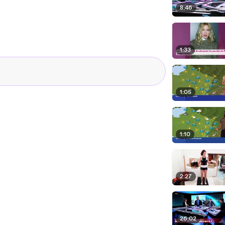
8:46
1:33
1:05
1:10
2:27
26:02