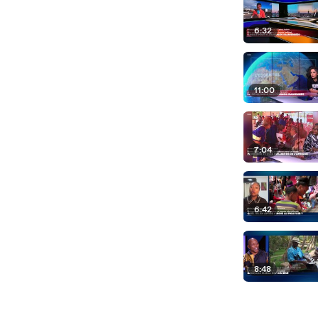
6:32
11:00
7:04
6:42
8:48