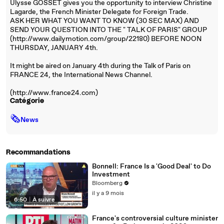
Ulysse GOSSET gives you the opportunity to interview Christine
Lagarde, the French Minister Delegate for Foreign Trade.
ASK HER WHAT YOU WANT TO KNOW (30 SEC MAX) AND
SEND YOUR QUESTION INTO THE " TALK OF PARIS" GROUP
(http://www.dailymotion.com/group/22180) BEFORE NOON
THURSDAY, JANUARY 4th.
It might be aired on January 4th during the Talk of Paris on
FRANCE 24, the International News Channel.
(http://www.france24.com)
Catégorie
🗞
News
Recommandations
Bonnell: France Is a 'Good Deal' to Do
Investment
Bloomberg
il y a 9 mois
6:50
|
À suivre
France's controversial culture minister