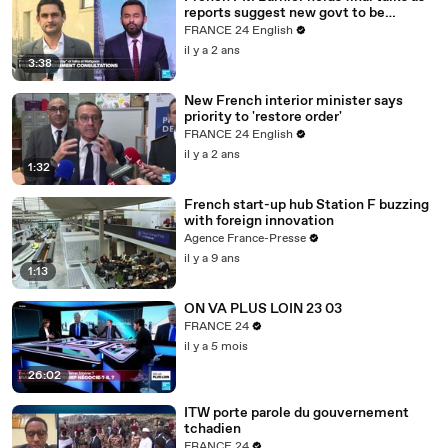
reports suggest new govt to be
announced
FRANCE 24 English
il y a 2 ans
3:38
New French interior minister says
priority to 'restore order'
FRANCE 24 English
il y a 2 ans
1:32
French start-up hub Station F buzzing
with foreign innovation
Agence France-Presse
il y a 9 ans
1:13
ON VA PLUS LOIN 23 03
FRANCE 24
il y a 5 mois
26:02
ITW porte parole du gouvernement
tchadien
FRANCE 24