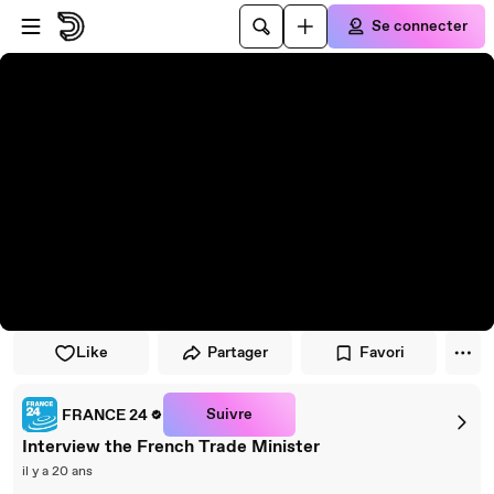
Passer au player
Passer au contenu principal
Se connecter
Like
Partager
Favori
Suivre
FRANCE 24
Interview the French Trade Minister
il y a 20 ans