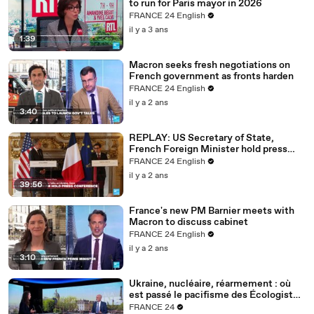
to run for Paris mayor in 2026
FRANCE 24 English
il y a 3 ans
1:39
Macron seeks fresh negotiations on
French government as fronts harden
FRANCE 24 English
il y a 2 ans
3:40
REPLAY: US Secretary of State,
French Foreign Minister hold press
conference
FRANCE 24 English
il y a 2 ans
39:56
France's new PM Barnier meets with
Macron to discuss cabinet
FRANCE 24 English
il y a 2 ans
3:10
Ukraine, nucléaire, réarmement : où
est passé le pacifisme des Écologistes
?
FRANCE 24