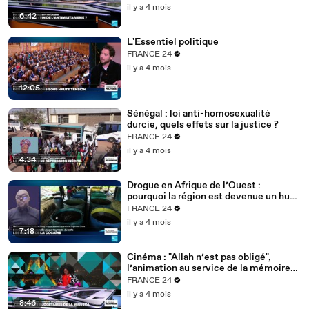
il y a 4 mois
6:42
L'Essentiel politique
FRANCE 24
il y a 4 mois
12:05
Sénégal : loi anti-homosexualité
durcie, quels effets sur la justice ?
FRANCE 24
il y a 4 mois
4:34
Drogue en Afrique de l’Ouest :
pourquoi la région est devenue un hub
mondial
FRANCE 24
il y a 4 mois
7:18
Cinéma : "Allah n’est pas obligé",
l’animation au service de la mémoire
des enfants-soldats
FRANCE 24
il y a 4 mois
8:46