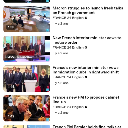
Macron struggles to launch fresh talks
on French government
FRANCE 24 English
il y a 2 ans
1:38
New French interior minister vows to
'restore order'
FRANCE 24 English
il y a 2 ans
3:27
France's new interior minister vows
immigration curbs in rightward shift
FRANCE 24 English
il y a 2 ans
1:45
France's new PM to propose cabinet
line-up
FRANCE 24 English
il y a 2 ans
1:42
French PM Barnier holds final talks as