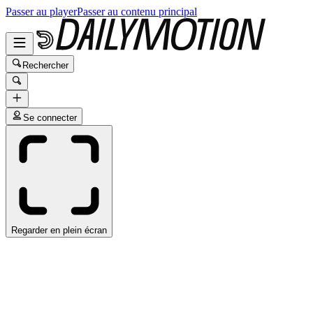
Passer au player
Passer au contenu principal
Rechercher
Se connecter
Regarder en plein écran