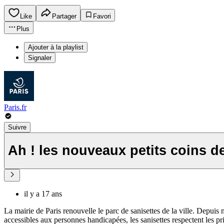
Like
Partager
Favori
Plus
Ajouter à la playlist
Signaler
Paris.fr
Suivre
Ah ! les nouveaux petits coins de
il y a 17 ans
La mairie de Paris renouvelle le parc de sanisettes de la ville. Depuis
accessibles aux personnes handicapées, les sanisettes respectent les p