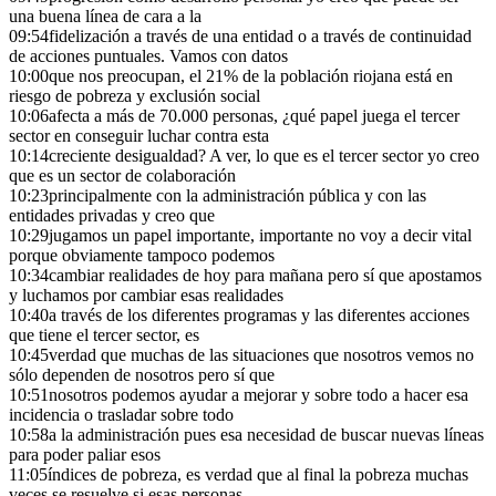
una buena línea de cara a la
09:54
fidelización a través de una entidad o a través de continuidad
de acciones puntuales. Vamos con datos
10:00
que nos preocupan, el 21% de la población riojana está en
riesgo de pobreza y exclusión social
10:06
afecta a más de 70.000 personas, ¿qué papel juega el tercer
sector en conseguir luchar contra esta
10:14
creciente desigualdad? A ver, lo que es el tercer sector yo creo
que es un sector de colaboración
10:23
principalmente con la administración pública y con las
entidades privadas y creo que
10:29
jugamos un papel importante, importante no voy a decir vital
porque obviamente tampoco podemos
10:34
cambiar realidades de hoy para mañana pero sí que apostamos
y luchamos por cambiar esas realidades
10:40
a través de los diferentes programas y las diferentes acciones
que tiene el tercer sector, es
10:45
verdad que muchas de las situaciones que nosotros vemos no
sólo dependen de nosotros pero sí que
10:51
nosotros podemos ayudar a mejorar y sobre todo a hacer esa
incidencia o trasladar sobre todo
10:58
a la administración pues esa necesidad de buscar nuevas líneas
para poder paliar esos
11:05
índices de pobreza, es verdad que al final la pobreza muchas
veces se resuelve si esas personas