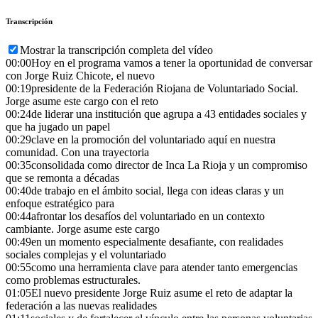
Transcripción
Mostrar la transcripción completa del vídeo
00:00
Hoy en el programa vamos a tener la oportunidad de conversar
con Jorge Ruiz Chicote, el nuevo
00:19
presidente de la Federación Riojana de Voluntariado Social.
Jorge asume este cargo con el reto
00:24
de liderar una institución que agrupa a 43 entidades sociales y
que ha jugado un papel
00:29
clave en la promoción del voluntariado aquí en nuestra
comunidad. Con una trayectoria
00:35
consolidada como director de Inca La Rioja y un compromiso
que se remonta a décadas
00:40
de trabajo en el ámbito social, llega con ideas claras y un
enfoque estratégico para
00:44
afrontar los desafíos del voluntariado en un contexto
cambiante. Jorge asume este cargo
00:49
en un momento especialmente desafiante, con realidades
sociales complejas y el voluntariado
00:55
como una herramienta clave para atender tanto emergencias
como problemas estructurales.
01:05
El nuevo presidente Jorge Ruiz asume el reto de adaptar la
federación a las nuevas realidades