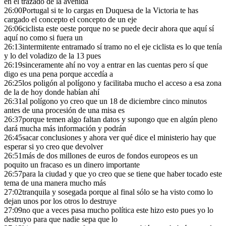
en el trazado de la avenida
26:00
Portugal si te lo cargas en Duquesa de la Victoria te has
cargado el concepto el concepto de un eje
26:06
ciclista este oeste porque no se puede decir ahora que aquí sí
aquí no como si fuera un
26:13
intermitente entramado sí tramo no el eje ciclista es lo que tenía
y lo del voladizo de la 13 pues
26:19
sinceramente ahí no voy a entrar en las cuentas pero sí que
digo es una pena porque accedía a
26:25
los poligón al polígono y facilitaba mucho el acceso a esa zona
de la de hoy donde habían ahí
26:31
al polígono yo creo que un 18 de diciembre cinco minutos
antes de una procesión de una misa es
26:37
porque temen algo faltan datos y supongo que en algún pleno
dará mucha más información y podrán
26:45
sacar conclusiones y ahora ver qué dice el ministerio hay que
esperar si yo creo que devolver
26:51
más de dos millones de euros de fondos europeos es un
poquito un fracaso es un dinero importante
26:57
para la ciudad y que yo creo que se tiene que haber tocado este
tema de una manera mucho más
27:02
tranquila y sosegada porque al final sólo se ha visto como lo
dejan unos por los otros lo destruye
27:09
no que a veces pasa mucho política este hizo esto pues yo lo
destruyo para que nadie sepa que lo