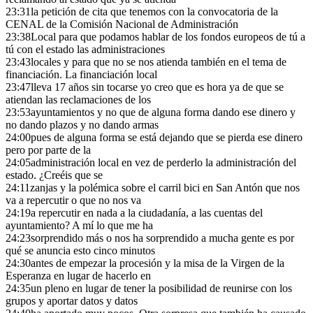
23:31
la petición de cita que tenemos con la convocatoria de la
CENAL de la Comisión Nacional de Administración
23:38
Local para que podamos hablar de los fondos europeos de tú a
tú con el estado las administraciones
23:43
locales y para que no se nos atienda también en el tema de
financiación. La financiación local
23:47
lleva 17 años sin tocarse yo creo que es hora ya de que se
atiendan las reclamaciones de los
23:53
ayuntamientos y no que de alguna forma dando ese dinero y
no dando plazos y no dando armas
24:00
pues de alguna forma se está dejando que se pierda ese dinero
pero por parte de la
24:05
administración local en vez de perderlo la administración del
estado. ¿Creéis que se
24:11
zanjas y la polémica sobre el carril bici en San Antón que nos
va a repercutir o que no nos va
24:19
a repercutir en nada a la ciudadanía, a las cuentas del
ayuntamiento? A mí lo que me ha
24:23
sorprendido más o nos ha sorprendido a mucha gente es por
qué se anuncia esto cinco minutos
24:30
antes de empezar la procesión y la misa de la Virgen de la
Esperanza en lugar de hacerlo en
24:35
un pleno en lugar de tener la posibilidad de reunirse con los
grupos y aportar datos y datos