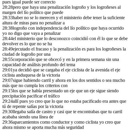
pues igual puede ser correcto
28:28
pero que haya una penalización logroño y los logroñeses al
margen del lío político que puede
28:33
haber no se lo merecen y el ministerio debe tener la suficiente
altura de miras para no penalizar a
28:38
logroño con independencia del lío político que haya ocurrido
yo no digo que vaya a penalizar
28:44
el ministerio que lo desconozco coincidió con él lo que se debe
devolver es lo que no se ha
28:49
ejecutado el fracaso y la penalización es para los logroñeses la
ciudad de logroño por una
28:55
corporación que se obcecó y en la primera semana sin una
capacidad de análisis profundo del tema
29:01
ya decidió que se cargaba el eje ciclista de la avenida el eje
ciclista anduquesa de la victoria
29:07
sigue habiendo carril y ahora en los dos sentidos o sea mucho
más que no cumpla los criterios con
29:15
los que se había presentado un eje que un eje sigue siendo
precipitación pacificar el tráfico
29:24
allí pues yo creo que lo que no estaba pacificado era antes que
tú de repente salías por la victoria
29:30
llegaba salía de castro y casi que te encontrabas que tu carril
acababa siendo una línea de
29:36
aparcamientos como conductor y como ciclista yo creo que
ahora mismo se aporta mucha más seguridad