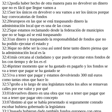
32:12
podía haber hecho de otra manera para no devolver un dinero
que no es fácil que llegue vamos a
32:15
ser los únicos en devolver o sea vamos a ser los únicos porque
hay convocatorias de fondos
32:20
europeos en las que se está traspasando dinero la
administración local que es una de las cosas
32:25
que estamos reclamando desde la federación de municipios
que no se haga así se está traspasando
32:31
un dinero y traspasando la responsabilidad de fondos que no
ha podido ejecutar el estado y
32:36
que no debe ser la cosa así usted tiene tanto dinero piensa que
la administración local es la
32:41
más cercana al ciudadano y que puede ejecutar estos fondos de
los con tiempo y de los es el
32:46
primer momento que se ha gastado en pagarlo y los fondos se
va a tener que pagar se ha gastado se
32:51
va a tener que pagar y estamos devolviendo 300 mil euros
como tantas otras que hace lo
32:57
groño a lo largo de una legislatura todos los años se renuevan
calles por ese valor y por qué
33:01
devuelves dinero en una obra que vas a tener que pagar que
vas a tener que pagar otro concepto
33:07
distinto al que se había presentado si seguramente conrado
escobar hubiera gobernado la legislatura
33:13
pasada hubieran dado también fondos europeos con otros