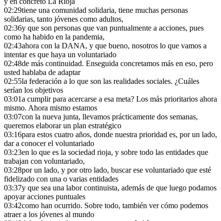
y en concreto La Rioja
02:29
tiene una comunidad solidaria, tiene muchas personas
solidarias, tanto jóvenes como adultos,
02:36
y que son personas que van puntualmente a acciones, pues
como ha habido en la pandemia,
02:43
ahora con la DANA, y que bueno, nosotros lo que vamos a
intentar es que haya un voluntariado
02:48
de más continuidad. Enseguida concretamos más en eso, pero
usted hablaba de adaptar
02:55
la federación a lo que son las realidades sociales. ¿Cuáles
serían los objetivos
03:01
a cumplir para acercarse a esa meta? Los más prioritarios ahora
mismo. Ahora mismo estamos
03:07
con la nueva junta, llevamos prácticamente dos semanas,
queremos elaborar un plan estratégico
03:16
para estos cuatro años, donde nuestra prioridad es, por un lado,
dar a conocer el voluntariado
03:23
en lo que es la sociedad rioja, y sobre todo las entidades que
trabajan con voluntariado,
03:28
por un lado, y por otro lado, buscar ese voluntariado que esté
fidelizado con una o varias entidades
03:37
y que sea una labor continuista, además de que luego podamos
apoyar acciones puntuales
03:42
como han ocurrido. Sobre todo, también ver cómo podemos
atraer a los jóvenes al mundo