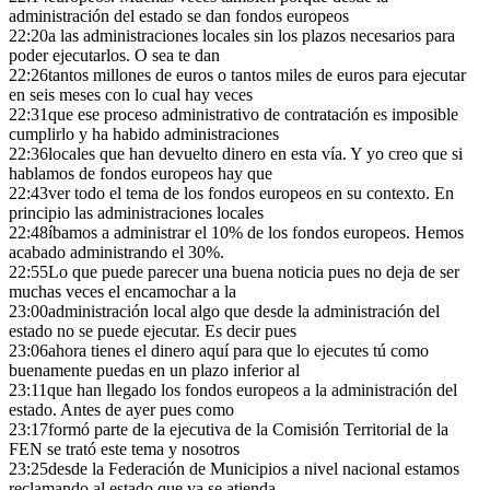
administración del estado se dan fondos europeos
22:20
a las administraciones locales sin los plazos necesarios para
poder ejecutarlos. O sea te dan
22:26
tantos millones de euros o tantos miles de euros para ejecutar
en seis meses con lo cual hay veces
22:31
que ese proceso administrativo de contratación es imposible
cumplirlo y ha habido administraciones
22:36
locales que han devuelto dinero en esta vía. Y yo creo que si
hablamos de fondos europeos hay que
22:43
ver todo el tema de los fondos europeos en su contexto. En
principio las administraciones locales
22:48
íbamos a administrar el 10% de los fondos europeos. Hemos
acabado administrando el 30%.
22:55
Lo que puede parecer una buena noticia pues no deja de ser
muchas veces el encamochar a la
23:00
administración local algo que desde la administración del
estado no se puede ejecutar. Es decir pues
23:06
ahora tienes el dinero aquí para que lo ejecutes tú como
buenamente puedas en un plazo inferior al
23:11
que han llegado los fondos europeos a la administración del
estado. Antes de ayer pues como
23:17
formó parte de la ejecutiva de la Comisión Territorial de la
FEN se trató este tema y nosotros
23:25
desde la Federación de Municipios a nivel nacional estamos
reclamando al estado que ya se atienda