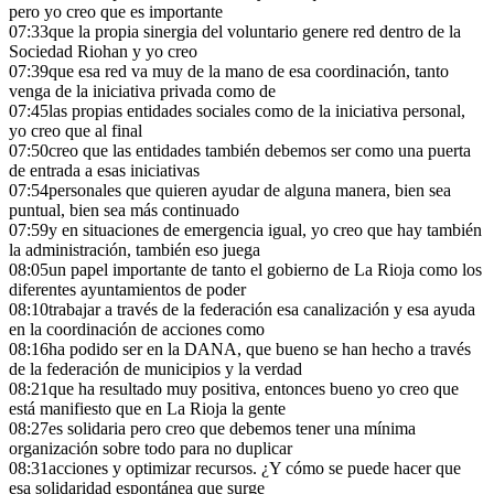
pero yo creo que es importante
07:33
que la propia sinergia del voluntario genere red dentro de la
Sociedad Riohan y yo creo
07:39
que esa red va muy de la mano de esa coordinación, tanto
venga de la iniciativa privada como de
07:45
las propias entidades sociales como de la iniciativa personal,
yo creo que al final
07:50
creo que las entidades también debemos ser como una puerta
de entrada a esas iniciativas
07:54
personales que quieren ayudar de alguna manera, bien sea
puntual, bien sea más continuado
07:59
y en situaciones de emergencia igual, yo creo que hay también
la administración, también eso juega
08:05
un papel importante de tanto el gobierno de La Rioja como los
diferentes ayuntamientos de poder
08:10
trabajar a través de la federación esa canalización y esa ayuda
en la coordinación de acciones como
08:16
ha podido ser en la DANA, que bueno se han hecho a través
de la federación de municipios y la verdad
08:21
que ha resultado muy positiva, entonces bueno yo creo que
está manifiesto que en La Rioja la gente
08:27
es solidaria pero creo que debemos tener una mínima
organización sobre todo para no duplicar
08:31
acciones y optimizar recursos. ¿Y cómo se puede hacer que
esa solidaridad espontánea que surge