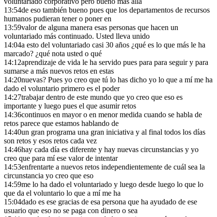
voluntariado corporativo pero bueno más allá
13:54
de eso también bueno pues que los departamentos de recursos
humanos pudieran tener o poner en
13:59
valor de alguna manera esas personas que hacen un
voluntariado más continuado. Usted lleva unido
14:04
a esto del voluntariado casi 30 años ¿qué es lo que más le ha
marcado? ¿qué nota usted o qué
14:12
aprendizaje de vida le ha servido pues para para seguir y para
sumarse a más nuevos retos en estas
14:20
nuevas? Pues yo creo que tú lo has dicho yo lo que a mí me ha
dado el voluntario primero es el poder
14:27
trabajar dentro de este mundo que yo creo que eso es
importante y luego pues el que asumir retos
14:36
continuos en mayor o en menor medida cuando se habla de
retos parece que estamos hablando de
14:40
un gran programa una gran iniciativa y al final todos los días
son retos y esos retos cada vez
14:46
hay cada día es diferente y hay nuevas circunstancias y yo
creo que para mí ese valor de intentar
14:53
enfrentarte a nuevos retos independientemente de cuál sea la
circunstancia yo creo que eso
14:59
me lo ha dado el voluntariado y luego desde luego lo que lo
que da el voluntario lo que a mí me ha
15:04
dado es ese gracias de esa persona que ha ayudado de ese
usuario que eso no se paga con dinero o sea