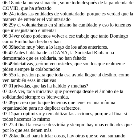
06:18
ante la nueva situación, sobre todo después de la pandemia del
COVID, que ha afectado
06:24
a todas las entidades de voluntariado, porque es verdad que la
manera de entender el voluntariado
06:29
y el voluntarismo en sí mismo ha cambiado y eso lo tenemos
que ir reajustando e intentar
06:34
ver cómo podemos volver a ese trabajo que tanto Domingo
como Emilio han hecho y han
06:39
hecho muy bien a lo largo de los años anteriores.
06:42
Antes hablaba de la DANA, la Sociedad Riohan ha
demostrado que es solidaria, no han faltado
06:49
iniciativas, ¿cómo ven ustedes, que son los que realmente
piden siempre la colaboración
06:55
o la gestión para que toda esa ayuda llegue al destino, cómo
ven también esas iniciativas
07:01
privadas, que las ha habido y muchas?
07:03
A ver, toda iniciativa que provenga desde el ámbito de la
solidaridad siempre es bienvenida,
07:09
yo creo que lo que tenemos que tener es una mínima
organización para no duplicar esfuerzos,
07:15
para optimizar y rentabilizar las acciones, porque al final si
todos hacemos lo mismo
07:22
al final la cosa se desvirtúa y siempre hay unas entidades que
por lo que sea tienen más
07:28
facilidad para iniciar cosas, hay otras que se van sumando,