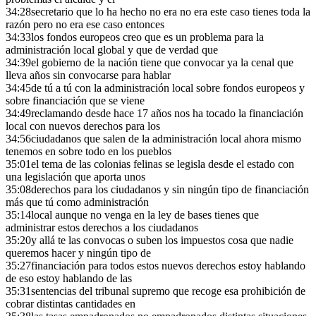
34:28
secretario que lo ha hecho no era no era este caso tienes toda la
razón pero no era ese caso entonces
34:33
los fondos europeos creo que es un problema para la
administración local global y que de verdad que
34:39
el gobierno de la nación tiene que convocar ya la cenal que
lleva años sin convocarse para hablar
34:45
de tú a tú con la administración local sobre fondos europeos y
sobre financiación que se viene
34:49
reclamando desde hace 17 años nos ha tocado la financiación
local con nuevos derechos para los
34:56
ciudadanos que salen de la administración local ahora mismo
tenemos en sobre todo en los pueblos
35:01
el tema de las colonias felinas se legisla desde el estado con
una legislación que aporta unos
35:08
derechos para los ciudadanos y sin ningún tipo de financiación
más que tú como administración
35:14
local aunque no venga en la ley de bases tienes que
administrar estos derechos a los ciudadanos
35:20
y allá te las convocas o suben los impuestos cosa que nadie
queremos hacer y ningún tipo de
35:27
financiación para todos estos nuevos derechos estoy hablando
de eso estoy hablando de las
35:31
sentencias del tribunal supremo que recoge esa prohibición de
cobrar distintas cantidades en