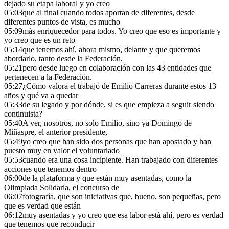
dejado su etapa laboral y yo creo
05:03
que al final cuando todos aportan de diferentes, desde
diferentes puntos de vista, es mucho
05:09
más enriquecedor para todos. Yo creo que eso es importante y
yo creo que es un reto
05:14
que tenemos ahí, ahora mismo, delante y que queremos
abordarlo, tanto desde la Federación,
05:21
pero desde luego en colaboración con las 43 entidades que
pertenecen a la Federación.
05:27
¿Cómo valora el trabajo de Emilio Carreras durante estos 13
años y qué va a quedar
05:33
de su legado y por dónde, si es que empieza a seguir siendo
continuista?
05:40
A ver, nosotros, no solo Emilio, sino ya Domingo de
Miñaspre, el anterior presidente,
05:49
yo creo que han sido dos personas que han apostado y han
puesto muy en valor el voluntariado
05:53
cuando era una cosa incipiente. Han trabajado con diferentes
acciones que tenemos dentro
06:00
de la plataforma y que están muy asentadas, como la
Olimpiada Solidaria, el concurso de
06:07
fotografía, que son iniciativas que, bueno, son pequeñas, pero
que es verdad que están
06:12
muy asentadas y yo creo que esa labor está ahí, pero es verdad
que tenemos que reconducir