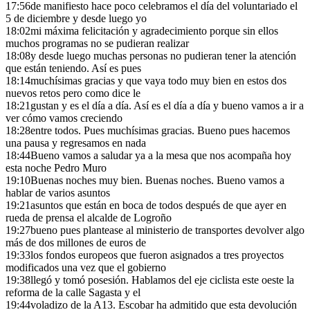
17:56
de manifiesto hace poco celebramos el día del voluntariado el
5 de diciembre y desde luego yo
18:02
mi máxima felicitación y agradecimiento porque sin ellos
muchos programas no se pudieran realizar
18:08
y desde luego muchas personas no pudieran tener la atención
que están teniendo. Así es pues
18:14
muchísimas gracias y que vaya todo muy bien en estos dos
nuevos retos pero como dice le
18:21
gustan y es el día a día. Así es el día a día y bueno vamos a ir a
ver cómo vamos creciendo
18:28
entre todos. Pues muchísimas gracias. Bueno pues hacemos
una pausa y regresamos en nada
18:44
Bueno vamos a saludar ya a la mesa que nos acompaña hoy
esta noche Pedro Muro
19:10
Buenas noches muy bien. Buenas noches. Bueno vamos a
hablar de varios asuntos
19:21
asuntos que están en boca de todos después de que ayer en
rueda de prensa el alcalde de Logroño
19:27
bueno pues plantease al ministerio de transportes devolver algo
más de dos millones de euros de
19:33
los fondos europeos que fueron asignados a tres proyectos
modificados una vez que el gobierno
19:38
llegó y tomó posesión. Hablamos del eje ciclista este oeste la
reforma de la calle Sagasta y el
19:44
voladizo de la A13. Escobar ha admitido que esta devolución