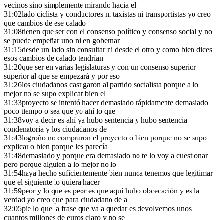
vecinos sino simplemente mirando hacia el
31:02
lado ciclista y conductores ni taxistas ni transportistas yo creo
que cambios de ese calado
31:08
tienen que ser con el consenso político y consenso social y no
se puede empeñar uno ni en gobernar
31:15
desde un lado sin consultar ni desde el otro y como bien dices
esos cambios de calado tendrían
31:20
que ser en varias legislaturas y con un consenso superior
superior al que se empezará y por eso
31:26
los ciudadanos castigaron al partido socialista porque a lo
mejor no se supo explicar bien el
31:33
proyecto se intentó hacer demasiado rápidamente demasiado
poco tiempo o sea que yo ahí lo que
31:38
voy a decir es ahí ya hubo sentencia y hubo sentencia
condenatoria y los ciudadanos de
31:43
logroño no compraron el proyecto o bien porque no se supo
explicar o bien porque les parecía
31:48
demasiado y porque era demasiado no te lo voy a cuestionar
pero porque alguien a lo mejor no lo
31:54
haya hecho suficientemente bien nunca tenemos que legitimar
que el siguiente lo quiera hacer
31:59
peor y lo que es peor es que aquí hubo obcecación y es la
verdad yo creo que para ciudadano de a
32:05
pie lo que la frase que va a quedar es devolvemos unos
cuantos millones de euros claro y no se