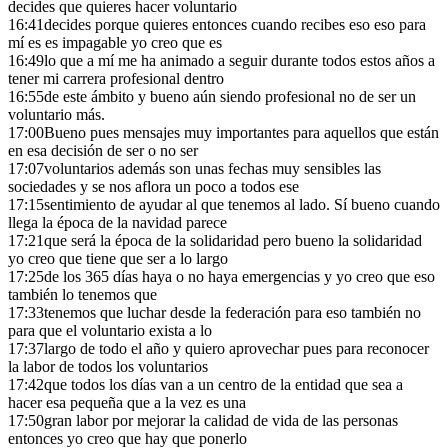
decides que quieres hacer voluntario
16:41
decides porque quieres entonces cuando recibes eso eso para
mí es es impagable yo creo que es
16:49
lo que a mí me ha animado a seguir durante todos estos años a
tener mi carrera profesional dentro
16:55
de este ámbito y bueno aún siendo profesional no de ser un
voluntario más.
17:00
Bueno pues mensajes muy importantes para aquellos que están
en esa decisión de ser o no ser
17:07
voluntarios además son unas fechas muy sensibles las
sociedades y se nos aflora un poco a todos ese
17:15
sentimiento de ayudar al que tenemos al lado. Sí bueno cuando
llega la época de la navidad parece
17:21
que será la época de la solidaridad pero bueno la solidaridad
yo creo que tiene que ser a lo largo
17:25
de los 365 días haya o no haya emergencias y yo creo que eso
también lo tenemos que
17:33
tenemos que luchar desde la federación para eso también no
para que el voluntario exista a lo
17:37
largo de todo el año y quiero aprovechar pues para reconocer
la labor de todos los voluntarios
17:42
que todos los días van a un centro de la entidad que sea a
hacer esa pequeña que a la vez es una
17:50
gran labor por mejorar la calidad de vida de las personas
entonces yo creo que hay que ponerlo