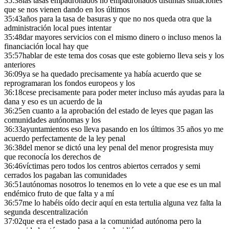
35:38
las tasas empadronados no empadronados distintas situaciones
que se nos vienen dando en los últimos
35:43
años para la tasa de basuras y que no nos queda otra que la
administración local pues intentar
35:48
dar mayores servicios con el mismo dinero o incluso menos la
financiación local hay que
35:57
hablar de este tema dos cosas que este gobierno lleva seis y los
anteriores
36:09
ya se ha quedado precisamente ya había acuerdo que se
reprogramaran los fondos europeos y los
36:18
cese precisamente para poder meter incluso más ayudas para la
dana y eso es un acuerdo de la
36:25
en cuanto a la aprobación del estado de leyes que pagan las
comunidades autónomas y los
36:33
ayuntamientos eso lleva pasando en los últimos 35 años yo me
acuerdo perfectamente de la ley penal
36:38
del menor se dictó una ley penal del menor progresista muy
que reconocía los derechos de
36:46
víctimas pero todos los centros abiertos cerrados y semi
cerrados los pagaban las comunidades
36:51
autónomas nosotros lo tenemos en lo vete a que ese es un mal
endémico fruto de que falta y a mí
36:57
me lo habéis oído decir aquí en esta tertulia alguna vez falta la
segunda descentralización
37:02
que era el estado pasa a la comunidad autónoma pero la