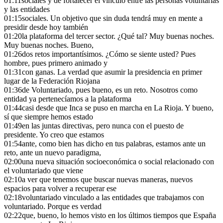
01:11
sociales y de fortalecer el vínculo entre las personas voluntarias
y las entidades
01:15
sociales. Un objetivo que sin duda tendrá muy en mente a
presidir desde hoy también
01:20
la plataforma del tercer sector. ¿Qué tal? Muy buenas noches.
Muy buenas noches. Bueno,
01:26
dos retos importantísimos. ¿Cómo se siente usted? Pues
hombre, pues primero animado y
01:31
con ganas. La verdad que asumir la presidencia en primer
lugar de la Federación Riojana
01:36
de Voluntariado, pues bueno, es un reto. Nosotros como
entidad ya pertenecíamos a la plataforma
01:44
casi desde que Inca se puso en marcha en La Rioja. Y bueno,
sí que siempre hemos estado
01:49
en las juntas directivas, pero nunca con el puesto de
presidente. Yo creo que estamos
01:54
ante, como bien has dicho en tus palabras, estamos ante un
reto, ante un nuevo paradigma,
02:00
una nueva situación socioeconómica o social relacionado con
el voluntariado que viene
02:10
a ver que tenemos que buscar nuevas maneras, nuevos
espacios para volver a recuperar ese
02:18
voluntariado vinculado a las entidades que trabajamos con
voluntariado. Porque es verdad
02:22
que, bueno, lo hemos visto en los últimos tiempos que España