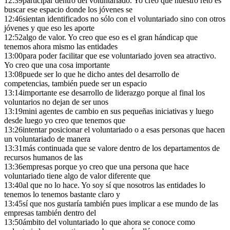
12:39
participar dentro del voluntariado. Yo creo que nuestro reto es
buscar ese espacio donde los jóvenes se
12:46
sientan identificados no sólo con el voluntariado sino con otros
jóvenes y que eso les aporte
12:52
algo de valor. Yo creo que eso es el gran hándicap que
tenemos ahora mismo las entidades
13:00
para poder facilitar que ese voluntariado joven sea atractivo.
Yo creo que una cosa importante
13:08
puede ser lo que he dicho antes del desarrollo de
competencias, también puede ser un espacio
13:14
importante ese desarrollo de liderazgo porque al final los
voluntarios no dejan de ser unos
13:19
mini agentes de cambio en sus pequeñas iniciativas y luego
desde luego yo creo que tenemos que
13:26
intentar posicionar el voluntariado o a esas personas que hacen
un voluntariado de manera
13:31
más continuada que se valore dentro de los departamentos de
recursos humanos de las
13:36
empresas porque yo creo que una persona que hace
voluntariado tiene algo de valor diferente que
13:40
al que no lo hace. Yo soy sí que nosotros las entidades lo
tenemos lo tenemos bastante claro y
13:45
sí que nos gustaría también pues implicar a ese mundo de las
empresas también dentro del
13:50
ámbito del voluntariado lo que ahora se conoce como