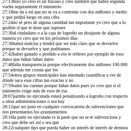
27:13
hizo yo creo es un fracaso y creo también que habrá segunda
vuelta seguramente el ministerio
27:18
me da a mí que no se va a contentar con dos millones y medio
y que pedirá luego en una cifra
27:24
no sé pero de alguna cantidad tan importante yo creo que a lo
gruñón sí que le tiene que suponer
27:30
al ciudadano o a la caja de logroño un desajuste de alguna
manera yo creo que en los próximos días
27:36
habrá noticias y tendrá que ser más claro que se devuelve
porque se devuelve y que podríamos
27:42
haber ganado o perdido a eso te refieres por ejemplo de esos
datos que faltan faltan datos
27:48
falta transparencia porque efectivamente dos millones 100.000
que además me consta que los
27:54
otros grupos municipales han intentado cuantificar a ver de
dónde saca esas cifras tan exactas y no
27:59
salen las cuentas porque faltan datos pues yo creo que si el
ministerio exige más de esos de esa
28:07
partida no ejecutada estará penalizando a logroño con respecto
a otras administraciones o sea hay
28:12
que ser justo en cualquier convocatoria de subvenciones que
nos presentamos los ayuntamientos
28:16
la parte no ejecutada es la parte que no se te subvenciona y
creo que debe ser así o sea que
28:22
cualquier tipo que pueda haber un interés de interés de demora