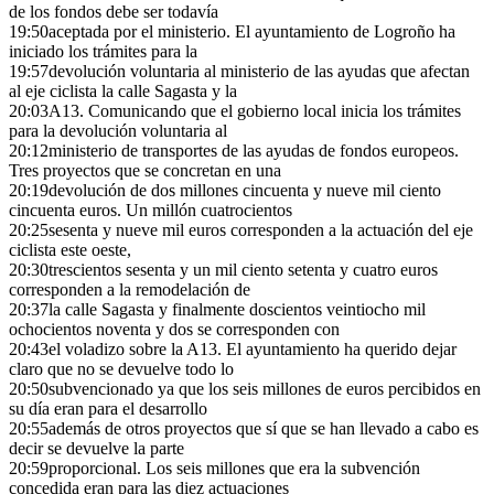
de los fondos debe ser todavía
19:50
aceptada por el ministerio. El ayuntamiento de Logroño ha
iniciado los trámites para la
19:57
devolución voluntaria al ministerio de las ayudas que afectan
al eje ciclista la calle Sagasta y la
20:03
A13. Comunicando que el gobierno local inicia los trámites
para la devolución voluntaria al
20:12
ministerio de transportes de las ayudas de fondos europeos.
Tres proyectos que se concretan en una
20:19
devolución de dos millones cincuenta y nueve mil ciento
cincuenta euros. Un millón cuatrocientos
20:25
sesenta y nueve mil euros corresponden a la actuación del eje
ciclista este oeste,
20:30
trescientos sesenta y un mil ciento setenta y cuatro euros
corresponden a la remodelación de
20:37
la calle Sagasta y finalmente doscientos veintiocho mil
ochocientos noventa y dos se corresponden con
20:43
el voladizo sobre la A13. El ayuntamiento ha querido dejar
claro que no se devuelve todo lo
20:50
subvencionado ya que los seis millones de euros percibidos en
su día eran para el desarrollo
20:55
además de otros proyectos que sí que se han llevado a cabo es
decir se devuelve la parte
20:59
proporcional. Los seis millones que era la subvención
concedida eran para las diez actuaciones