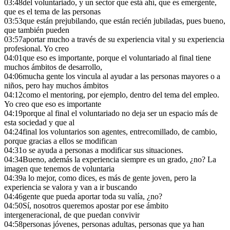
03:48
del voluntariado, y un sector que está ahí, que es emergente,
que es el tema de las personas
03:53
que están prejubilando, que están recién jubiladas, pues bueno,
que también pueden
03:57
aportar mucho a través de su experiencia vital y su experiencia
profesional. Yo creo
04:01
que eso es importante, porque el voluntariado al final tiene
muchos ámbitos de desarrollo,
04:06
mucha gente los vincula al ayudar a las personas mayores o a
niños, pero hay muchos ámbitos
04:12
como el mentoring, por ejemplo, dentro del tema del empleo.
Yo creo que eso es importante
04:19
porque al final el voluntariado no deja ser un espacio más de
esta sociedad y que al
04:24
final los voluntarios son agentes, entrecomillado, de cambio,
porque gracias a ellos se modifican
04:31
o se ayuda a personas a modificar sus situaciones.
04:34
Bueno, además la experiencia siempre es un grado, ¿no? La
imagen que tenemos de voluntaria
04:39
a lo mejor, como dices, es más de gente joven, pero la
experiencia se valora y van a ir buscando
04:46
gente que pueda aportar toda su valía, ¿no?
04:50
Sí, nosotros queremos apostar por ese ámbito
intergeneracional, de que puedan convivir
04:58
personas jóvenes, personas adultas, personas que ya han