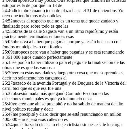
24:40
ha aportado muy pocos. Otra sorpresa que también ha causado
estupor es la de por qué un 18 de
24:46
diciembre cuando tenía de plazo hasta el 31 de diciembre. Yo
creo que tendremos más noticias
24:52
nuevas al respecto que no es un tema que quede zanjado y
finalizado pero sobre todo es que las
24:58
obras de la calle Sagasta van a un ritmo rapidísimo y están
prácticamente terminadas entonces esas
25:05
obras va a haber que pagarlas porque ya están hechas o con
fondos municipales o con fondos
25:09
europeos pero van a haber que pagarlas y se está renunciando
a 361.000 euros cuando perfectamente
25:15
se podían haber utilizado para el pago de la finalización de las
obras que es que las vamos a
25:20
ver en estas navidades y luego otra cosa que me sorprende es
decir no solamente nos cargamos el
25:27
trazado de la avenida Portugal y de Duquesa de la Victoria del
carril bici que es que esa fue una
25:32
obsesión nada más que ganó Conrado Escobar en las
elecciones municipales es que ya lo anunció o sea
25:40
yo creo que ahí se precipitó y no ha sabido de manera de alto
nivel político recular y decir
25:47
me precipité y claro decir que se está renunciando un millón
400.000 euros para esas calles no es
25:54
que el trazado ciclista o el eje ciclista este oeste si te lo cargas