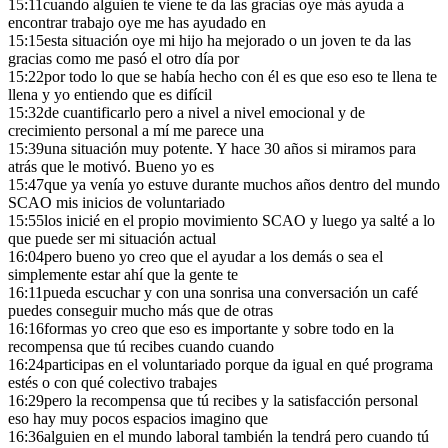
15:11
cuando alguien te viene te da las gracias oye más ayuda a
encontrar trabajo oye me has ayudado en
15:15
esta situación oye mi hijo ha mejorado o un joven te da las
gracias como me pasó el otro día por
15:22
por todo lo que se había hecho con él es que eso eso te llena te
llena y yo entiendo que es difícil
15:32
de cuantificarlo pero a nivel a nivel emocional y de
crecimiento personal a mí me parece una
15:39
una situación muy potente. Y hace 30 años si miramos para
atrás que le motivó. Bueno yo es
15:47
que ya venía yo estuve durante muchos años dentro del mundo
SCAO mis inicios de voluntariado
15:55
los inicié en el propio movimiento SCAO y luego ya salté a lo
que puede ser mi situación actual
16:04
pero bueno yo creo que el ayudar a los demás o sea el
simplemente estar ahí que la gente te
16:11
pueda escuchar y con una sonrisa una conversación un café
puedes conseguir mucho más que de otras
16:16
formas yo creo que eso es importante y sobre todo en la
recompensa que tú recibes cuando cuando
16:24
participas en el voluntariado porque da igual en qué programa
estés o con qué colectivo trabajes
16:29
pero la recompensa que tú recibes y la satisfacción personal
eso hay muy pocos espacios imagino que
16:36
alguien en el mundo laboral también la tendrá pero cuando tú