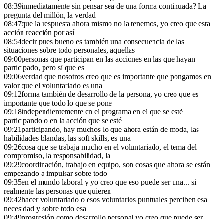
08:39
inmediatamente sin pensar sea de una forma continuada? La
pregunta del millón, la verdad
08:47
que la respuesta ahora mismo no la tenemos, yo creo que esta
acción reacción por así
08:54
decir pues bueno es también una consecuencia de las
situaciones sobre todo personales, aquellas
09:00
personas que participan en las acciones en las que hayan
participado, pero sí que es
09:06
verdad que nosotros creo que es importante que pongamos en
valor que el voluntariado es una
09:12
forma también de desarrollo de la persona, yo creo que es
importante que todo lo que se pone
09:18
independientemente en el programa en el que se esté
participando o en la acción que se esté
09:21
participando, hay muchos lo que ahora están de moda, las
habilidades blandas, las soft skills, es una
09:26
cosa que se trabaja mucho en el voluntariado, el tema del
compromiso, la responsabilidad, la
09:29
coordinación, trabajo en equipo, son cosas que ahora se están
empezando a impulsar sobre todo
09:35
en el mundo laboral y yo creo que eso puede ser una... si
realmente las personas que quieren
09:42
hacer voluntariado o esos voluntarios puntuales perciben esa
necesidad y sobre todo esa
09:49
progresión como desarrollo personal yo creo que puede ser