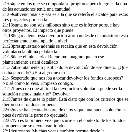
21:04
que en los que se componía su programa pero luego cada una
de las actuaciones tenía una cantidad
21:09
subvencionada y esa es a la que se refería el alcalde para estos
tres proyectos por eso la
21:13
suma no son seis millones sino que es inferior porque hay
otros proyectos. El impacto que puede
21:18
llegar a tener esta devolución afirman desde el consistorio está
perfectamente contemplado a nivel
21:23
presupuestario además se recalca que en esta devolución
voluntaria la última palabra la
21:28
tiene el ministerio. Bueno me imagino que en ese
planteamiento estará detallado
21:37
absolutamente o justificado la devolución de ese dinero. ¿Qué
os ha parecido? ¿Era algo que era
21:46
esperado que nos iba a tocar devolver los fondos europeos?
No sé cómo lo veis. Empiezo contigo.
21:52
Pues creo que al final la devolución voluntaria puede ser la
solución menos mala ¿no? Devolver
21:57
antes de que te lo pidan. Está claro que con los criterios que se
dieron esos fondos europeos
22:02
no se ha ejecutado parte de ellos y que una buena solución es
pues devolver la parte no ejecutada.
22:07
No es la primera vez que ocurre en el contexto de los fondos
europeos que se devuelvan fondos
22:14
europeos. Muchas veces también porque desde la