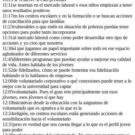
11:11
se insertan en el mercado laboral o esos niños empiezan a tener
unos resultados positivos
11:17
en los centros escolares y en la formación o se buscan acciones
de conciliación para que familias
11:23
vulnerables o que estén en situación de pobreza puedan tener
opciones para poder tanto incorporarse
11:31
al mercado laboral como como poder desarrollar otro tipo de
acciones y yo creo que nosotros
11:36
sí que jugamos un papel importante sobre todo en ese espacio
aglutinador de diferentes servicios
11:45
diferentes programas que puedan ayudar a mejorar esa calidad
de vida. Antes hablaba de los jóvenes
11:52
de fidelizarlos, cómo se puede fomentar esa fidelización
hablando si lo hablamos de empresas
12:00
de voluntariado corporativo o qué conexiones puede tener a lo
mejor con la universidad para captar
12:05
voluntariado. Pues el gran reto principalmente son esos
jóvenes, esos jóvenes sí que hay
12:18
iniciativas desde la educación con la asignatura de
voluntariado que es optativa a lo que es la
12:24
religión, en centros escolares están generando acciones de
sensibilización hacia el voluntariado
12:31
pero es verdad que nos cuesta llegar a lo que es el perfil joven
para poder