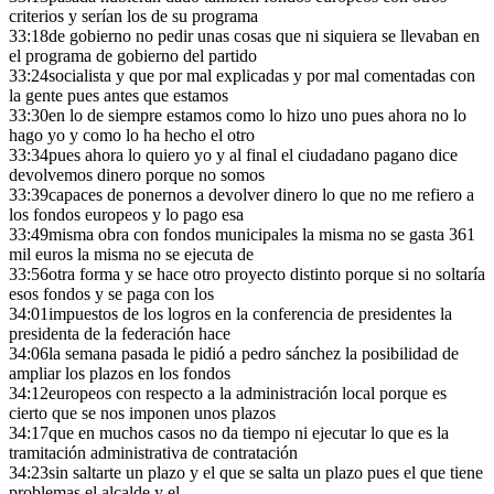
criterios y serían los de su programa
33:18
de gobierno no pedir unas cosas que ni siquiera se llevaban en
el programa de gobierno del partido
33:24
socialista y que por mal explicadas y por mal comentadas con
la gente pues antes que estamos
33:30
en lo de siempre estamos como lo hizo uno pues ahora no lo
hago yo y como lo ha hecho el otro
33:34
pues ahora lo quiero yo y al final el ciudadano pagano dice
devolvemos dinero porque no somos
33:39
capaces de ponernos a devolver dinero lo que no me refiero a
los fondos europeos y lo pago esa
33:49
misma obra con fondos municipales la misma no se gasta 361
mil euros la misma no se ejecuta de
33:56
otra forma y se hace otro proyecto distinto porque si no soltaría
esos fondos y se paga con los
34:01
impuestos de los logros en la conferencia de presidentes la
presidenta de la federación hace
34:06
la semana pasada le pidió a pedro sánchez la posibilidad de
ampliar los plazos en los fondos
34:12
europeos con respecto a la administración local porque es
cierto que se nos imponen unos plazos
34:17
que en muchos casos no da tiempo ni ejecutar lo que es la
tramitación administrativa de contratación
34:23
sin saltarte un plazo y el que se salta un plazo pues el que tiene
problemas el alcalde y el