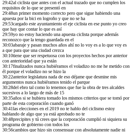
29:42
al ciclista que antes con el actual trazado que no cumplen los
requisitos de lo que se presentó en
29:48
un primer momento correcto pero que sigue habiendo una
apuesta por la bici en logroño y que no se ha
29:53
cargado este ayuntamiento el eje ciclista en ese punto yo creo
que hay que contar lo que es así
29:59
yo no estoy haciendo una apuesta ciclista porque además
reconozco que la tengo guardada en el
30:03
abaraje y pasan muchos años ahí no lo voy es a lo que voy es
a que para que una ciudad crezca
30:10
tiene que ser respetuosa con los proyectos hechos por anterior
con anterioridad que ya están
30:17
finalizados nunca hubiéramos el voladizo no me he metido con
él porque el voladizo no se hizo la
30:22
anterior legislatura nada de eso déjame que desmine mis
argumentos nunca hubiéramos tenido el parque
30:28
del ebro tal como lo tenemos que fue la obra de tres alcaldes
sucesivos a lo largo de más de 15
30:35
años si se hubiera tomado los mismos criterios que se tomó por
parte de esta corporación cuando ganó
30:41
las elecciones en el 2019 no te hablo del ciclismo estoy
hablando de algo que ya está aprobado no te
30:48
precipites y tú crees que la corporación cumplió ni siquiera su
programa de gobierno con todos los
30:56
cambios que hizo sin consensuar con absolutamente nadie ni