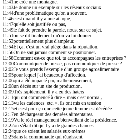
11:41
ne crée une montagne.
11:43
Je donne un exemple sur les réseaux sociaux
11:44
d'une problématique qu'on a souvent,
11:46
c'est quand il y a une attaque,
11:47
qu'elle soit justifiée ou pas,
11:49
le fait de prendre la parole, nous, sur ce sujet,
11:51
on se dit finalement qu'on va lui donner
11:53
potentiellement plus d'ampleur.
11:54
Et ça, c'est un vrai piège dans la réputation.
11:56
On ne sait jamais comment se positionner.
11:58
Comment est-ce que toi, tu accompagnes les entreprises ?
12:00
Communiquer de presse, pas communiquer de presse ?
12:02
Je vous prends l'exemple d'un groupe agroalimentaire
12:05
pour lequel j'ai beaucoup d'affection,
12:06
qui a été impacté par, malheureusement,
12:08
un décès sur un site de production.
12:09
Très rapidement, il y a eu des haters
12:11
qui ont commencé à dire « mais c'est normal,
12:13
vu les cadences, etc. », ils ont mis en tension
12:15
et c'est pour ça que cette jeune femme est décédée
12:17
en déchargeant des denrées alimentaires.
12:19
Vu le réel management bienveillant de la présidence,
12:22
on s'était dit qu'il y a de grandes chances
12:24
que ce soient les salariés eux-mêmes
12:25
dans la communauté qui réagissent.