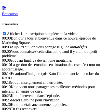
📚
Éducation
Transcription
Afficher la transcription complète de la vidéo
00:00
Bonjour à tous et bienvenue dans ce nouvel épisode de
Marketing Square.
00:03
Aujourd'hui, on vous partage le guide anti-dégâts.
00:06
Vous connaissez cette situation quand il y a un tout petit
problème
00:08
et qu'au final, ça devient une montagne.
00:10
La gestion des émotions en situation de crise, c'est tout un
apprentissage.
00:14
Et aujourd'hui, je reçois Kato Charlot, ancien membre du
RAID
00:18
et du renseignement antiterroriste.
00:19
Kato vient nous partager ses meilleures méthodes pour
interagir en temps de crise.
00:23
Kato, bienvenue dans l'épisode.
00:25
Merci Caroline pour l'invitation.
00:26
Kato, tu étais anciennement policier.
00:28
Tu t'es reconverti.