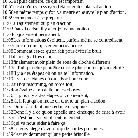
10:53
Et puis derrière, ce qui est important,
10:55
c'est qu'on va essayer d'élaborer des plans d'action
10:58
en même temps qu'on va mettre en œuvre le plan d'action,
10:59
commencer à se préparer
11:01
à l'ajustement du plan d'action.
11:03
Dans la crise, il y a toujours une notion
11:04
d'ajustement permanent.
11:05
Les informations évoluent, parfois même se contredisent,
11:07
donc on doit ajuster en permanence.
11:08
Comment est-ce qu'on fait pour éviter le bruit
11:11
d'un signal très clair,
11:13
finalement avoir plein de sons de cloche différents
11:15
et finir par être peut-être encore plus confus qu'au début ?
11:18
Il y a des étapes où on traite l'information,
11:19
il y a des étapes où on laisse libre cours
11:22
au brainstorming, on force fort,
11:24
on évalue et on anticipe les choses.
11:26
Et puis il y a des étapes où, clairement,
11:28
là, il faut qu'on mette en œuvre un plan d'action.
11:31
Donc là, il faut une certaine discipline.
11:32
Donc il y a ce qu'on appelle une cinétique de crise à avoir
11:35
et c'est bien souvent l'entraînement
11:36
qui va nous aider à faire ça.
11:38
Le gros piège d'avoir trop de parties prenantes,
11:39
c'est évidemment qu'une petite brindille