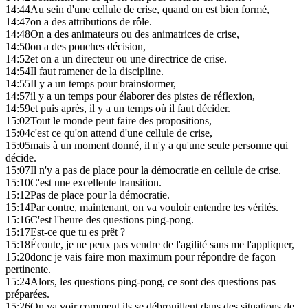
14:44
Au sein d'une cellule de crise, quand on est bien formé,
14:47
on a des attributions de rôle.
14:48
On a des animateurs ou des animatrices de crise,
14:50
on a des pouches décision,
14:52
et on a un directeur ou une directrice de crise.
14:54
Il faut ramener de la discipline.
14:55
Il y a un temps pour brainstormer,
14:57
il y a un temps pour élaborer des pistes de réflexion,
14:59
et puis après, il y a un temps où il faut décider.
15:02
Tout le monde peut faire des propositions,
15:04
c'est ce qu'on attend d'une cellule de crise,
15:05
mais à un moment donné, il n'y a qu'une seule personne qui
décide.
15:07
Il n'y a pas de place pour la démocratie en cellule de crise.
15:10
C'est une excellente transition.
15:12
Pas de place pour la démocratie.
15:14
Par contre, maintenant, on va vouloir entendre tes vérités.
15:16
C'est l'heure des questions ping-pong.
15:17
Est-ce que tu es prêt ?
15:18
Écoute, je ne peux pas vendre de l'agilité sans me l'appliquer,
15:20
donc je vais faire mon maximum pour répondre de façon
pertinente.
15:24
Alors, les questions ping-pong, ce sont des questions pas
préparées.
15:26
On va voir comment ils se débrouillent dans des situations de