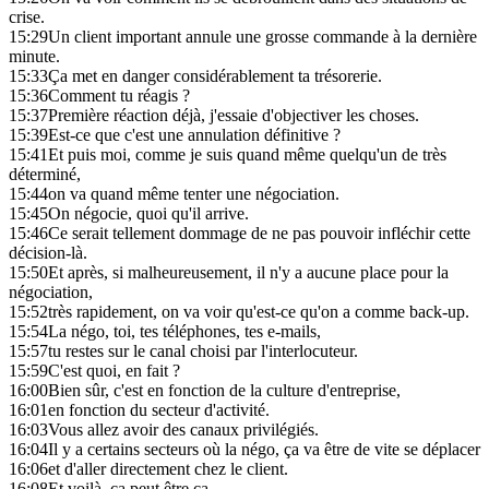
crise.
15:29
Un client important annule une grosse commande à la dernière
minute.
15:33
Ça met en danger considérablement ta trésorerie.
15:36
Comment tu réagis ?
15:37
Première réaction déjà, j'essaie d'objectiver les choses.
15:39
Est-ce que c'est une annulation définitive ?
15:41
Et puis moi, comme je suis quand même quelqu'un de très
déterminé,
15:44
on va quand même tenter une négociation.
15:45
On négocie, quoi qu'il arrive.
15:46
Ce serait tellement dommage de ne pas pouvoir infléchir cette
décision-là.
15:50
Et après, si malheureusement, il n'y a aucune place pour la
négociation,
15:52
très rapidement, on va voir qu'est-ce qu'on a comme back-up.
15:54
La négo, toi, tes téléphones, tes e-mails,
15:57
tu restes sur le canal choisi par l'interlocuteur.
15:59
C'est quoi, en fait ?
16:00
Bien sûr, c'est en fonction de la culture d'entreprise,
16:01
en fonction du secteur d'activité.
16:03
Vous allez avoir des canaux privilégiés.
16:04
Il y a certains secteurs où la négo, ça va être de vite se déplacer
16:06
et d'aller directement chez le client.
16:08
Et voilà, ça peut être ça.