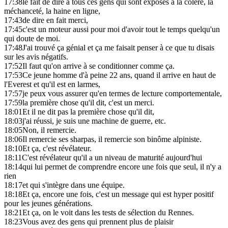
17:38
le fait de dire à tous ces gens qui sont exposés à la colère, la
méchanceté, la haine en ligne,
17:43
de dire en fait merci,
17:45
c'est un moteur aussi pour moi d'avoir tout le temps quelqu'un
qui doute de moi.
17:48
J'ai trouvé ça génial et ça me faisait penser à ce que tu disais
sur les avis négatifs.
17:52
Il faut qu'on arrive à se conditionner comme ça.
17:53
Ce jeune homme d'à peine 22 ans, quand il arrive en haut de
l'Everest et qu'il est en larmes,
17:57
je peux vous assurer qu'en termes de lecture comportementale,
17:59
la première chose qu'il dit, c'est un merci.
18:01
Et il ne dit pas la première chose qu'il dit,
18:03
j'ai réussi, je suis une machine de guerre, etc.
18:05
Non, il remercie.
18:06
Il remercie ses sharpas, il remercie son binôme alpiniste.
18:10
Et ça, c'est révélateur.
18:11
C'est révélateur qu'il a un niveau de maturité aujourd'hui
18:14
qui lui permet de comprendre encore une fois que seul, il n'y a
rien
18:17
et qui s'intègre dans une équipe.
18:18
Et ça, encore une fois, c'est un message qui est hyper positif
pour les jeunes générations.
18:21
Et ça, on le voit dans les tests de sélection du Rennes.
18:23
Vous avez des gens qui prennent plus de plaisir