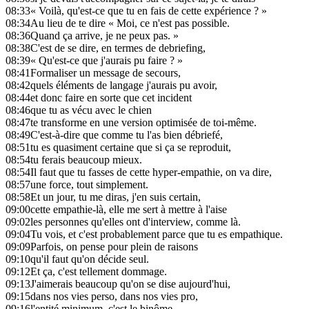
08:33
« Voilà, qu'est-ce que tu en fais de cette expérience ? »
08:34
Au lieu de te dire « Moi, ce n'est pas possible.
08:36
Quand ça arrive, je ne peux pas. »
08:38
C'est de se dire, en termes de debriefing,
08:39
« Qu'est-ce que j'aurais pu faire ? »
08:41
Formaliser un message de secours,
08:42
quels éléments de langage j'aurais pu avoir,
08:44
et donc faire en sorte que cet incident
08:46
que tu as vécu avec le chien
08:47
te transforme en une version optimisée de toi-même.
08:49
C'est-à-dire que comme tu l'as bien débriefé,
08:51
tu es quasiment certaine que si ça se reproduit,
08:54
tu ferais beaucoup mieux.
08:54
Il faut que tu fasses de cette hyper-empathie, on va dire,
08:57
une force, tout simplement.
08:58
Et un jour, tu me diras, j'en suis certain,
09:00
cette empathie-là, elle me sert à mettre à l'aise
09:02
les personnes qu'elles ont d'interview, comme là.
09:04
Tu vois, et c'est probablement parce que tu es empathique.
09:09
Parfois, on pense pour plein de raisons
09:10
qu'il faut qu'on décide seul.
09:12
Et ça, c'est tellement dommage.
09:13
J'aimerais beaucoup qu'on se dise aujourd'hui,
09:15
dans nos vies perso, dans nos vies pro,
09:16
l'entité minimum, c'est le binôme.