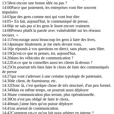
13:58
est encore une bonne idée ou pas ?
14:00
Parce que justement, les entreprises vont être souvent
impulsées
14:03
par des gens comme moi qui vont leur dire
14:05
« En fait, aujourd'hui, le communiqué de presse,
14:06
je ne sais pas si les gens le lisent encore vraiment.
14:08
Prenez plutôt la parole avec vulnérabilité sur les réseaux
sociaux. »
14:11
J'encourage aussi beaucoup les gens à faire des lives,
14:14
puisque finalement, je me mets devant vous,
14:16
je réponds à vos questions en direct, sans phare, sans filtre.
14:19
Qu'est-ce que tu penses, toi, aujourd'hui,
14:20
dans les véhicules de communication ?
14:22
Est-ce que tu conseilles aussi tes clients là-dessus ?
14:25
On pourrait très bien faire le choix de faire des communiqués
de presse
14:27
qui vont s'adresser à une certaine typologie de partenaire,
14:30
de client, de fournisseur, etc.
14:32
Donc là, c'est quelque chose de très structuré, d'un peu formel.
14:34
Mais en même temps, on pourrait aussi déployer
14:36
une communication plus terrain, plus opérationnelle.
14:38
On n'est pas obligé de faire le choix,
14:40
mais j'aime bien qu'on puisse déployer
14:41
un arsenal de communication.
14:42
Comment est-ce qu'on fait pour arbitrer en interne ?