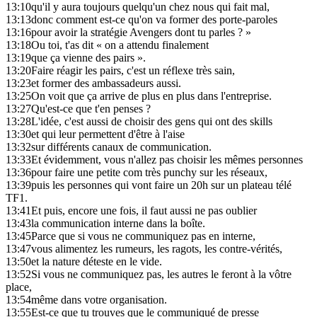
13:10
qu'il y aura toujours quelqu'un chez nous qui fait mal,
13:13
donc comment est-ce qu'on va former des porte-paroles
13:16
pour avoir la stratégie Avengers dont tu parles ? »
13:18
Ou toi, t'as dit « on a attendu finalement
13:19
que ça vienne des pairs ».
13:20
Faire réagir les pairs, c'est un réflexe très sain,
13:23
et former des ambassadeurs aussi.
13:25
On voit que ça arrive de plus en plus dans l'entreprise.
13:27
Qu'est-ce que t'en penses ?
13:28
L'idée, c'est aussi de choisir des gens qui ont des skills
13:30
et qui leur permettent d'être à l'aise
13:32
sur différents canaux de communication.
13:33
Et évidemment, vous n'allez pas choisir les mêmes personnes
13:36
pour faire une petite com très punchy sur les réseaux,
13:39
puis les personnes qui vont faire un 20h sur un plateau télé
TF1.
13:41
Et puis, encore une fois, il faut aussi ne pas oublier
13:43
la communication interne dans la boîte.
13:45
Parce que si vous ne communiquez pas en interne,
13:47
vous alimentez les rumeurs, les ragots, les contre-vérités,
13:50
et la nature déteste en le vide.
13:52
Si vous ne communiquez pas, les autres le feront à la vôtre
place,
13:54
même dans votre organisation.
13:55
Est-ce que tu trouves que le communiqué de presse