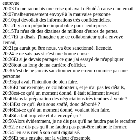
entrevue.
20:03
Tu me racontais une crise qui avait débuté à cause d'un email
20:07
malheureusement envoyé à la mauvaise personne
20:10
qui dévoilait des informations très confidentielles.
20:12
Il y a un préjudice improbable pour l'entreprise.
20:15
Tu m'as dit des dizaines de millions d'euros de pertes.
20:17
Et tu disais, j'imagine que ce collaborateur qui a envoyé
l'email,
20:21
ça aurait pu être nous, va être sanctionné, licencié.
20:24
Je ne sais pas si c'est une bonne chose.
20:26
Et si je devais partager ce que j'ai essayé de m'appliquer
20:28
tout au long de ma carrière d'officier,
20:30
c'est de ne jamais sanctionner une erreur commise par une
personne
20:33
qui avait l'intention de bien faire.
20:36
Et par exemple, ce collaborateur, et je n'ai pas les détails,
20:38
est-ce qu'à un moment donné, il était tellement investi
20:40
dans la préparation des négociations très tendues à venir ?
20:43
Est-ce qu'il était sous-staffé, donc débordé ?
20:46
Est-ce qu'à un moment donné, voulant bien faire,
20:48
il a fait trop vite et il a envoyé ça ?
20:50
Alors évidemment, je ne dis pas qu'il ne faudra pas le recadrer.
20:52
Je ne dis pas qu'il ne faudra pas peut-être même le former.
20:54
J'en sais rien à son outil digitalisé.
20:56
Et puis ensuite, sur la valeur d'exemple,