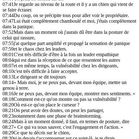
07:41
Je regarde au niveau de la route et il y a un chien qui vient de
se faire écraser.
07:44
Du coup, on se précipite tous pour aller voir le propriétaire.
07:47
Lui était complètement chamboulé et moi, j'étais complètement
dans la panique.
07:52
Mais dans un moment où j'aurais dû être dans la posture de
celui qui rassure,
07:55
j'ai quelque part amplifié et propagé la sensation de panique
07:59
et le chaos chez les leaders.
08:01
C'est très difficile d'être à la fois un leader empathique
08:04
qui est dans la réception de ce que ressentent les autres
08:07
et en même temps, la vulnérabilité chez les dirigeants,
08:10
c'est très difficile à faire accepter.
08:13
Le dirigeant se dit toujours
08:14
« Mais moi, je ne peux pas, devant mon équipe, mettre un
genou à terre.
08:16
Je ne peux pas, devant mon équipe, montrer mes sentiments. »
08:18
Comment est-ce qu'on montre ou pas sa vulnérabilité ?
08:20
Où est-ce qu'on place le curseur ?
08:21
On peut avoir des doutes, on peut les partager,
08:23
notamment dans une phase de brainstorming.
08:24
Mais à un moment donné, il faut, en termes de posture, dire
08:27
« Ce qui va nous sauver, c'est l'engagement et l'action. »
08:29
Ce que tu décris sur le chien,
08:30
si je devais t'accompagner sur ce sujet-là, je te dirais