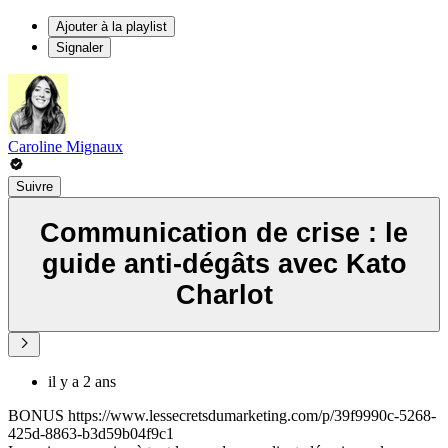
Ajouter à la playlist
Signaler
Caroline Mignaux
Suivre
Communication de crise : le
guide anti-dégâts avec Kato
Charlot
il y a 2 ans
BONUS https://www.lessecretsdumarketing.com/p/39f9990c-5268-
425d-8863-b3d59b04f9c1