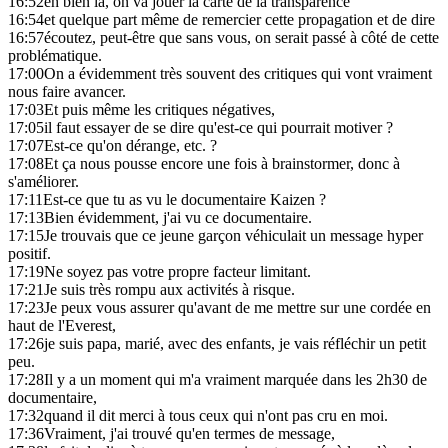
16:52
eh bien là, on va jouer la carte de la transparence
16:54
et quelque part même de remercier cette propagation et de dire
16:57
écoutez, peut-être que sans vous, on serait passé à côté de cette
problématique.
17:00
On a évidemment très souvent des critiques qui vont vraiment
nous faire avancer.
17:03
Et puis même les critiques négatives,
17:05
il faut essayer de se dire qu'est-ce qui pourrait motiver ?
17:07
Est-ce qu'on dérange, etc. ?
17:08
Et ça nous pousse encore une fois à brainstormer, donc à
s'améliorer.
17:11
Est-ce que tu as vu le documentaire Kaizen ?
17:13
Bien évidemment, j'ai vu ce documentaire.
17:15
Je trouvais que ce jeune garçon véhiculait un message hyper
positif.
17:19
Ne soyez pas votre propre facteur limitant.
17:21
Je suis très rompu aux activités à risque.
17:23
Je peux vous assurer qu'avant de me mettre sur une cordée en
haut de l'Everest,
17:26
je suis papa, marié, avec des enfants, je vais réfléchir un petit
peu.
17:28
Il y a un moment qui m'a vraiment marquée dans les 2h30 de
documentaire,
17:32
quand il dit merci à tous ceux qui n'ont pas cru en moi.
17:36
Vraiment, j'ai trouvé qu'en termes de message,