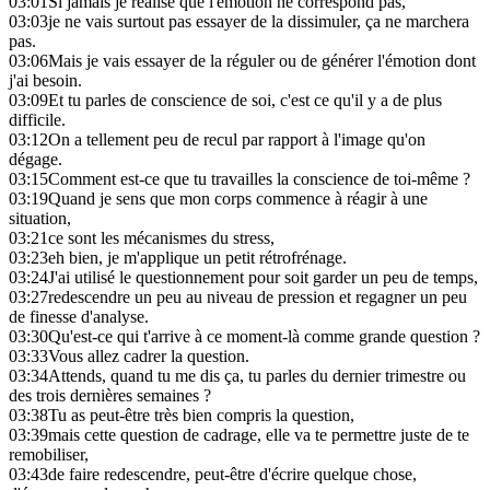
03:01
Si jamais je réalise que l'émotion ne correspond pas,
03:03
je ne vais surtout pas essayer de la dissimuler, ça ne marchera
pas.
03:06
Mais je vais essayer de la réguler ou de générer l'émotion dont
j'ai besoin.
03:09
Et tu parles de conscience de soi, c'est ce qu'il y a de plus
difficile.
03:12
On a tellement peu de recul par rapport à l'image qu'on
dégage.
03:15
Comment est-ce que tu travailles la conscience de toi-même ?
03:19
Quand je sens que mon corps commence à réagir à une
situation,
03:21
ce sont les mécanismes du stress,
03:23
eh bien, je m'applique un petit rétrofrénage.
03:24
J'ai utilisé le questionnement pour soit garder un peu de temps,
03:27
redescendre un peu au niveau de pression et regagner un peu
de finesse d'analyse.
03:30
Qu'est-ce qui t'arrive à ce moment-là comme grande question ?
03:33
Vous allez cadrer la question.
03:34
Attends, quand tu me dis ça, tu parles du dernier trimestre ou
des trois dernières semaines ?
03:38
Tu as peut-être très bien compris la question,
03:39
mais cette question de cadrage, elle va te permettre juste de te
remobiliser,
03:43
de faire redescendre, peut-être d'écrire quelque chose,