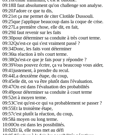
09:18
Il faut absolument qu'on challenge son analyse.
09:20
J'adore ce que tu dis,
09:21
et ça me permet de citer Clotilde Dussouli.
09:25
que j'applique beaucoup dans la coque de crise.
09:27
La première chose, elle dit, en fait,
09:29
il faut revenir sur les faits
09:30
pour déterminer sa conduite à très court terme.
09:32
Qu'est-ce qui s'est vraiment passé ?
09:34
Donc, les faits vont déterminer
09:36
ta réaction à très court terme.
09:38
Qu'est-ce que je fais pour y répondre ?
09:39
Vous pouvez écrire, ça va beaucoup vous aider,
09:41
justement, à prendre du recul.
09:44
La deuxième étape, du coup,
09:45
elle dit, on va être plutôt dans l'évaluation.
09:47
On est dans l'évaluation des probabilités
09:49
pour déterminer sa conduite à court terme
09:52
et à moyen terme.
09:53
C'est qu'est-ce qui va probablement se passer ?
09:55
Et la troisième étape,
09:57
c'est plutôt la réaction, du coup,
09:58
à moyen ou long terme.
10:00
On est dans les possibilités.
10:02
Et là, elle nous met au défi