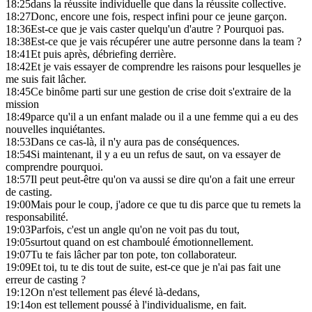
18:25
dans la réussite individuelle que dans la réussite collective.
18:27
Donc, encore une fois, respect infini pour ce jeune garçon.
18:36
Est-ce que je vais caster quelqu'un d'autre ? Pourquoi pas.
18:38
Est-ce que je vais récupérer une autre personne dans la team ?
18:41
Et puis après, débriefing derrière.
18:42
Et je vais essayer de comprendre les raisons pour lesquelles je
me suis fait lâcher.
18:45
Ce binôme parti sur une gestion de crise doit s'extraire de la
mission
18:49
parce qu'il a un enfant malade ou il a une femme qui a eu des
nouvelles inquiétantes.
18:53
Dans ce cas-là, il n'y aura pas de conséquences.
18:54
Si maintenant, il y a eu un refus de saut, on va essayer de
comprendre pourquoi.
18:57
Il peut peut-être qu'on va aussi se dire qu'on a fait une erreur
de casting.
19:00
Mais pour le coup, j'adore ce que tu dis parce que tu remets la
responsabilité.
19:03
Parfois, c'est un angle qu'on ne voit pas du tout,
19:05
surtout quand on est chamboulé émotionnellement.
19:07
Tu te fais lâcher par ton pote, ton collaborateur.
19:09
Et toi, tu te dis tout de suite, est-ce que je n'ai pas fait une
erreur de casting ?
19:12
On n'est tellement pas élevé là-dedans,
19:14
on est tellement poussé à l'individualisme, en fait.