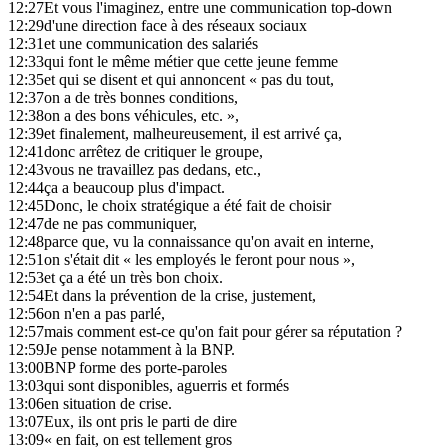
12:27
Et vous l'imaginez, entre une communication top-down
12:29
d'une direction face à des réseaux sociaux
12:31
et une communication des salariés
12:33
qui font le même métier que cette jeune femme
12:35
et qui se disent et qui annoncent « pas du tout,
12:37
on a de très bonnes conditions,
12:38
on a des bons véhicules, etc. »,
12:39
et finalement, malheureusement, il est arrivé ça,
12:41
donc arrêtez de critiquer le groupe,
12:43
vous ne travaillez pas dedans, etc.,
12:44
ça a beaucoup plus d'impact.
12:45
Donc, le choix stratégique a été fait de choisir
12:47
de ne pas communiquer,
12:48
parce que, vu la connaissance qu'on avait en interne,
12:51
on s'était dit « les employés le feront pour nous »,
12:53
et ça a été un très bon choix.
12:54
Et dans la prévention de la crise, justement,
12:56
on n'en a pas parlé,
12:57
mais comment est-ce qu'on fait pour gérer sa réputation ?
12:59
Je pense notamment à la BNP.
13:00
BNP forme des porte-paroles
13:03
qui sont disponibles, aguerris et formés
13:06
en situation de crise.
13:07
Eux, ils ont pris le parti de dire
13:09
« en fait, on est tellement gros