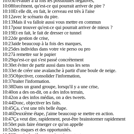
10:05
d'évaluer à la fois les possibilités négatives,
10:08
forcément, qu'est-ce qui pourrait arriver de pire ?
10:10
Et elle dit, en fait, le cerveau est très à l'aise
10:12
avec le scénario du pire.
10:13
Mais il va falloir aussi vous mettre en commun
10:17
pour trouver qu'est-ce qui pourrait arriver de mieux ?
10:19
Et en fait, le fait de dresser ce tunnel
10:22
de gestion de crise,
10:23
aide beaucoup à la fois des marques,
10:25
des individus dans votre vie perso ou pro
10:27
à remettre sur le papier
10:29
qu'est-ce qui s'est passé concrètement
10:30
et éviter de partir aussi dans tous les sens
10:33
et de créer une avalanche à partir d'une boule de neige.
10:35
Objectiver, consolider l'information,
10:37
traiter l'information.
10:38
Dans un grand groupe, lorsqu'il y a une crise,
10:40
on a des on-dit, on a des infos terrain,
10:42
on a des infos médias, on a des tweets.
10:44
Donc, objectiver les faits.
10:45
Ça, c'est une très belle étape.
10:46
Deuxième étape, j'aime beaucoup se mettre en action.
10:47
Ça veut dire, rapidement, peut-être brainstormer rapidement
10:50
et puis faire émerger ce qu'on appelle
10:52
des risques et des opportunités.