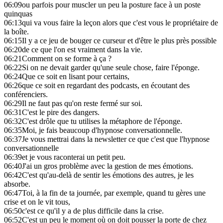
06:09
ou parfois pour muscler un peu la posture face à un poste
quinquas
06:13
qui va vous faire la leçon alors que c'est vous le propriétaire de
la boîte.
06:15
Il y a ce jeu de bouger ce curseur et d'être le plus près possible
06:20
de ce que l'on est vraiment dans la vie.
06:21
Comment on se forme à ça ?
06:22
Si on ne devait garder qu'une seule chose, faire l'éponge.
06:24
Que ce soit en lisant pour certains,
06:26
que ce soit en regardant des podcasts, en écoutant des
conférenciers.
06:29
Il ne faut pas qu'on reste fermé sur soi.
06:31
C'est le pire des dangers.
06:32
C'est drôle que tu utilises la métaphore de l'éponge.
06:35
Moi, je fais beaucoup d'hypnose conversationnelle.
06:37
Je vous mettrai dans la newsletter ce que c'est que l'hypnose
conversationnelle
06:39
et je vous raconterai un petit peu.
06:40
J'ai un gros problème avec la gestion de mes émotions.
06:42
C'est qu'au-delà de sentir les émotions des autres, je les
absorbe.
06:47
Toi, à la fin de ta journée, par exemple, quand tu gères une
crise et on le vit tous,
06:50
c'est ce qu'il y a de plus difficile dans la crise.
06:52
C'est un peu le moment où on doit pousser la porte de chez