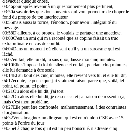
d'évacuer quelque chose,
03:46
pour après revenir à un questionnement plus pertinent,
03:50
à savoir des questions ouvertes qui vont permettre de choper le
fond du propos de ton interlocuteur,
03:55
mais aussi la forme, l'émotion, pour avoir l'intégralité du
message.
03:58
D'ailleurs, à ce propos, je voulais te partager une anecdote.
04:00
C'est un ami qui m'a raconté que sa copine faisait un truc
extraordinaire en cas de conflit.
04:04
Dans un moment où elle sent qu'il y a un sarcasme qui est
lâché,
04:07
en fait, elle lui dit, tu sais quoi, laisse-moi cinq minutes.
04:10
Elle s'impose la loi du silence et en fait, pendant cinq minutes,
elle lui demande à être seule.
04:14
Et au bout des cinq minutes, elle revient vers lui et elle lui dit,
04:17
écoute, je pense que j'ai vraiment raison parce que, voilà, tel
point, tel point, tel point.
04:21
Ou alors elle lui dit, j'ai tort.
04:22
Ou alors elle lui dit, je ressens ça et j'ai raison de ressentir ça,
mais c'est mon problème.
04:27
Elle peut être confrontée, malheureusement, à des contraintes
d'organisation.
04:32
Vous imaginez un dirigeant qui est en réunion CSE avec 15
points à l'ordre du jour
04:35
et à chaque fois qu'il est un peu bousculé, il adresse cinq