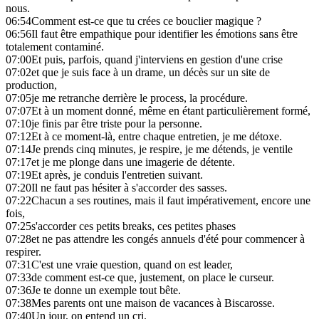
nous.
06:54
Comment est-ce que tu crées ce bouclier magique ?
06:56
Il faut être empathique pour identifier les émotions sans être
totalement contaminé.
07:00
Et puis, parfois, quand j'interviens en gestion d'une crise
07:02
et que je suis face à un drame, un décès sur un site de
production,
07:05
je me retranche derrière le process, la procédure.
07:07
Et à un moment donné, même en étant particulièrement formé,
07:10
je finis par être triste pour la personne.
07:12
Et à ce moment-là, entre chaque entretien, je me détoxe.
07:14
Je prends cinq minutes, je respire, je me détends, je ventile
07:17
et je me plonge dans une imagerie de détente.
07:19
Et après, je conduis l'entretien suivant.
07:20
Il ne faut pas hésiter à s'accorder des sasses.
07:22
Chacun a ses routines, mais il faut impérativement, encore une
fois,
07:25
s'accorder ces petits breaks, ces petites phases
07:28
et ne pas attendre les congés annuels d'été pour commencer à
respirer.
07:31
C'est une vraie question, quand on est leader,
07:33
de comment est-ce que, justement, on place le curseur.
07:36
Je te donne un exemple tout bête.
07:38
Mes parents ont une maison de vacances à Biscarosse.
07:40
Un jour, on entend un cri.