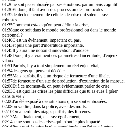
01:26
ne soit pas embrasée par ses émotions, par un biais cognitif.
01:30
Et donc, il faut avoir des process ou des protocoles
01:32
de déclenchement de cellules de crise qui soient assez
robustes.
01:35
Comment est-ce qu'on peut définir la crise,
01:38
que ce soit dans le monde professionnel ou dans le monde
personnel ?
01:40
C'est un événement, impactant ou pas,
01:43
et puis une part d'incertitude importante.
01:45
Il y aura une notion d'innovation, d'audace.
01:48
Donc, il y a vraiment ces paramètres d'incertitude, d'enjeux
vitaux.
01:51
Parfois, il y a tout simplement un réel enjeu vital,
01:54
des gens qui peuvent décéder.
01:55
Mais parfois, il y a un risque de fermeture d'une filiale,
01:57
de fermeture d'un site de production, d'extinction de la marque.
02:00
Et à ce moment-là, on peut évidemment parler de crise.
02:03
C'est quoi les crises les plus difficiles que tu as eues à gérer
dans ta vie ?
02:06
J'ai été exposé à des situations qui se sont embrasées,
02:08
on va dire, dans la police, avec des morts.
02:10
On a perdu des otages parfois, des forcenés.
02:13
Mais finalement, et assez égoïstement,
02:14
ce ne sont pas les crises qui m'ont le plus impacté.
02:16
Pour moi, la crise la plus compliquée que j'ai eue à gérer,