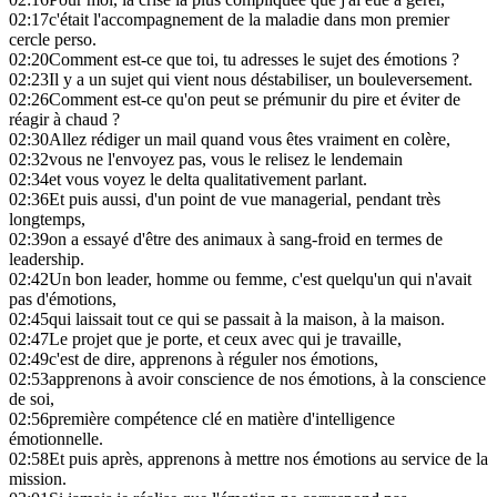
02:17
c'était l'accompagnement de la maladie dans mon premier
cercle perso.
02:20
Comment est-ce que toi, tu adresses le sujet des émotions ?
02:23
Il y a un sujet qui vient nous déstabiliser, un bouleversement.
02:26
Comment est-ce qu'on peut se prémunir du pire et éviter de
réagir à chaud ?
02:30
Allez rédiger un mail quand vous êtes vraiment en colère,
02:32
vous ne l'envoyez pas, vous le relisez le lendemain
02:34
et vous voyez le delta qualitativement parlant.
02:36
Et puis aussi, d'un point de vue managerial, pendant très
longtemps,
02:39
on a essayé d'être des animaux à sang-froid en termes de
leadership.
02:42
Un bon leader, homme ou femme, c'est quelqu'un qui n'avait
pas d'émotions,
02:45
qui laissait tout ce qui se passait à la maison, à la maison.
02:47
Le projet que je porte, et ceux avec qui je travaille,
02:49
c'est de dire, apprenons à réguler nos émotions,
02:53
apprenons à avoir conscience de nos émotions, à la conscience
de soi,
02:56
première compétence clé en matière d'intelligence
émotionnelle.
02:58
Et puis après, apprenons à mettre nos émotions au service de la
mission.