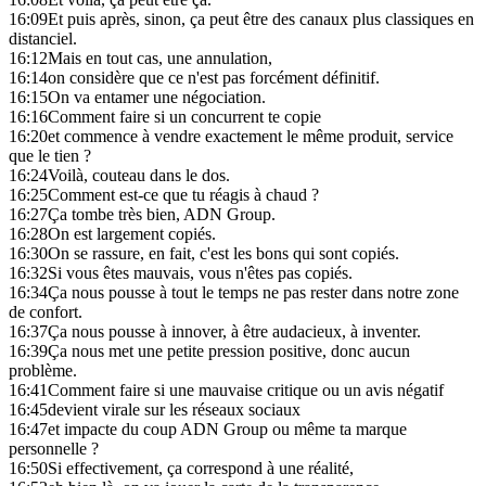
16:09
Et puis après, sinon, ça peut être des canaux plus classiques en
distanciel.
16:12
Mais en tout cas, une annulation,
16:14
on considère que ce n'est pas forcément définitif.
16:15
On va entamer une négociation.
16:16
Comment faire si un concurrent te copie
16:20
et commence à vendre exactement le même produit, service
que le tien ?
16:24
Voilà, couteau dans le dos.
16:25
Comment est-ce que tu réagis à chaud ?
16:27
Ça tombe très bien, ADN Group.
16:28
On est largement copiés.
16:30
On se rassure, en fait, c'est les bons qui sont copiés.
16:32
Si vous êtes mauvais, vous n'êtes pas copiés.
16:34
Ça nous pousse à tout le temps ne pas rester dans notre zone
de confort.
16:37
Ça nous pousse à innover, à être audacieux, à inventer.
16:39
Ça nous met une petite pression positive, donc aucun
problème.
16:41
Comment faire si une mauvaise critique ou un avis négatif
16:45
devient virale sur les réseaux sociaux
16:47
et impacte du coup ADN Group ou même ta marque
personnelle ?
16:50
Si effectivement, ça correspond à une réalité,