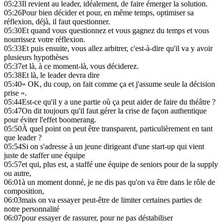
05:23
Il revient au leader, idéalement, de faire émerger la solution.
05:26
Pour bien décider et pour, en même temps, optimiser sa
réflexion, déjà, il faut questionner.
05:30
Et quand vous questionnez et vous gagnez du temps et vous
nourrissez votre réflexion.
05:33
Et puis ensuite, vous allez arbitrer, c'est-à-dire qu'il va y avoir
plusieurs hypothèses
05:37
et là, à ce moment-là, vous déciderez.
05:38
Et là, le leader devra dire
05:40
« OK, du coup, on fait comme ça et j'assume seule la décision
prise ».
05:44
Est-ce qu'il y a une partie où ça peut aider de faire du théâtre ?
05:47
On dit toujours qu'il faut gérer la crise de façon authentique
pour éviter l'effet boomerang.
05:50
À quel point on peut être transparent, particulièrement en tant
que leader ?
05:54
Si on s'adresse à un jeune dirigeant d'une start-up qui vient
juste de staffer une équipe
05:57
et qui, plus est, a staffé une équipe de seniors pour de la supply
ou autre,
06:01
à un moment donné, je ne dis pas qu'on va être dans le rôle de
composition,
06:03
mais on va essayer peut-être de limiter certaines parties de
notre personnalité
06:07
pour essayer de rassurer, pour ne pas déstabiliser