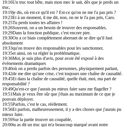
19:16
Un truc tout bête, mais mon mec le sait, dès que je perds un
truc,
19:19
je dis, où est-ce qu'il est ? Est-ce qu'on ne me l'a pas pris ?
19:23
Et à un moment, il me dit, non, on ne te l'a pas pris, Caro.
19:25
Tu perds toutes tes affaires !
19:26
Souvent, on a un besoin de trouver des responsables.
19:29
Dans la fonction publique, c'est encore pire.
19:30
On a ce biais complètement aberrant de se dire qu'il faut
absolument
19:33
qu'on trouve des responsables pour les sanctionner,
19:35
et ainsi, on va régler la problématique.
19:36
Moi, je suis plus d'avis, pour avoir été exposé à des
événements dramatiques
19:40
où on a perdu parfois des personnes, physiquement parlant,
19:42
de me dire qu'une crise, c'est toujours une chaîne de causalité.
19:45
Et dans la chaîne de causalité, quelle était, moi, ma part de
responsabilité ?
19:49
Qu'est-ce que j'aurais pu mieux faire sans me flageller ?
19:51
Mais je veux être sûr que j'étais au maximum de ce que je
pouvais déployer.
19:55
Parfois, c'est le cas, réellement.
19:56
Et parfois, malheureusement, il y a des choses que j'aurais pu
mieux faire.
19:59
Sur la partie trouver un coupable,
20:00
tu as dit un truc qui m'a beaucoup marqué avant notre