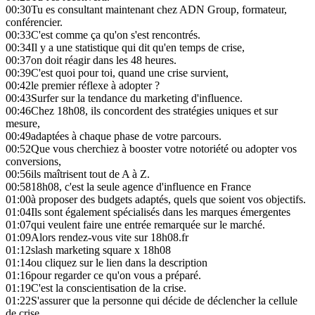
00:30
Tu es consultant maintenant chez ADN Group, formateur,
conférencier.
00:33
C'est comme ça qu'on s'est rencontrés.
00:34
Il y a une statistique qui dit qu'en temps de crise,
00:37
on doit réagir dans les 48 heures.
00:39
C'est quoi pour toi, quand une crise survient,
00:42
le premier réflexe à adopter ?
00:43
Surfer sur la tendance du marketing d'influence.
00:46
Chez 18h08, ils concordent des stratégies uniques et sur
mesure,
00:49
adaptées à chaque phase de votre parcours.
00:52
Que vous cherchiez à booster votre notoriété ou adopter vos
conversions,
00:56
ils maîtrisent tout de A à Z.
00:58
18h08, c'est la seule agence d'influence en France
01:00
à proposer des budgets adaptés, quels que soient vos objectifs.
01:04
Ils sont également spécialisés dans les marques émergentes
01:07
qui veulent faire une entrée remarquée sur le marché.
01:09
Alors rendez-vous vite sur 18h08.fr
01:12
slash marketing square x 18h08
01:14
ou cliquez sur le lien dans la description
01:16
pour regarder ce qu'on vous a préparé.
01:19
C'est la conscientisation de la crise.
01:22
S'assurer que la personne qui décide de déclencher la cellule
de crise