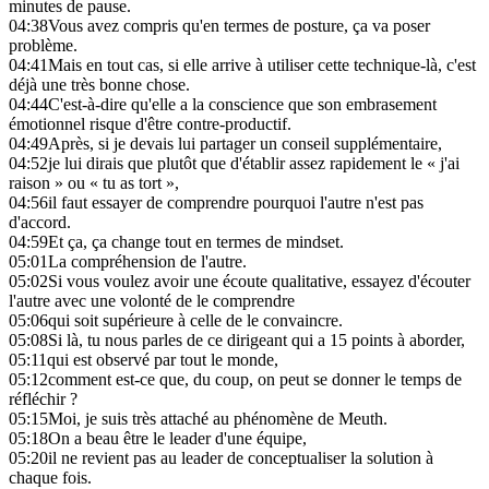
minutes de pause.
04:38
Vous avez compris qu'en termes de posture, ça va poser
problème.
04:41
Mais en tout cas, si elle arrive à utiliser cette technique-là, c'est
déjà une très bonne chose.
04:44
C'est-à-dire qu'elle a la conscience que son embrasement
émotionnel risque d'être contre-productif.
04:49
Après, si je devais lui partager un conseil supplémentaire,
04:52
je lui dirais que plutôt que d'établir assez rapidement le « j'ai
raison » ou « tu as tort »,
04:56
il faut essayer de comprendre pourquoi l'autre n'est pas
d'accord.
04:59
Et ça, ça change tout en termes de mindset.
05:01
La compréhension de l'autre.
05:02
Si vous voulez avoir une écoute qualitative, essayez d'écouter
l'autre avec une volonté de le comprendre
05:06
qui soit supérieure à celle de le convaincre.
05:08
Si là, tu nous parles de ce dirigeant qui a 15 points à aborder,
05:11
qui est observé par tout le monde,
05:12
comment est-ce que, du coup, on peut se donner le temps de
réfléchir ?
05:15
Moi, je suis très attaché au phénomène de Meuth.
05:18
On a beau être le leader d'une équipe,
05:20
il ne revient pas au leader de conceptualiser la solution à
chaque fois.