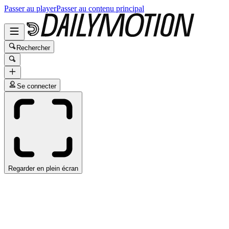
Passer au player
Passer au contenu principal
Rechercher
Se connecter
Regarder en plein écran