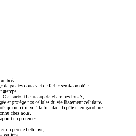
uilibré.
nge de patates douces et de farine semi-complète
longtemps.
B, C et surtout beaucoup de vitamines Pro-A,
ée et protège nos cellules du vieillissement cellulaire.
ufs qu'on retrouve à la fois dans la pâte et en garniture.
connu chez nous,
 apport en protéines,
vec un peu de betterave,
s gaufres.