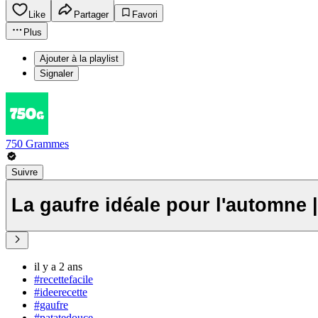
Like
Partager
Favori
Plus
Ajouter à la playlist
Signaler
750 Grammes
Suivre
La gaufre idéale pour l'automne 
il y a 2 ans
#recettefacile
#ideerecette
#gaufre
#patatedouce