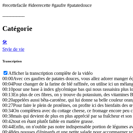
#recettefacile #ideerecette #gaufre #patatedouce
---------------
Catégorie
🛠️
Style de vie
Transcription
Afficher la transcription complète de la vidéo
00:00
Avec ces gaufres de patates douces, vous allez adorer manger éq
00:04
Pour changer de la farine de blé raffinée, on utilise ici un méla
00:10
pour une base à index glycémique bas qui nous rassaisira plus 
00:13
En plus de ces fibres, on y trouve du potassium, des vitamines 
00:20
appelées aussi bêta-carotène, qui lui donne sa belle couleur orang
00:27
Pour faire le plein de protéines, on profite ici des bienfaits des œ
00:34
On complètera avec du cottage cheese, ce fromage encore peu 
00:38
mais qui devient de plus en plus apprécié par sa fraîcheur et son
00:42
tout en étant plutôt faible en matière grasse.
00:44
Enfin, on n'oublie pas notre indispensable portion de légumes a
00:48
des pousses d'épinards et une petite salade pour accompagner vo