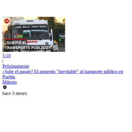
5:10
|
Próximamente
¿Sube el pasaje? El aumento "inevitable" al transporte público en
Puebla
Milenio
hace 3 meses