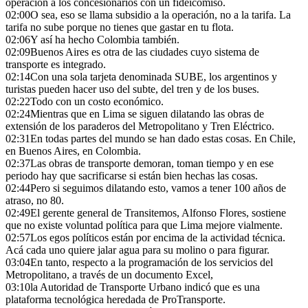
operación a los concesionarios con un fideicomiso.
02:00
O sea, eso se llama subsidio a la operación, no a la tarifa. La
tarifa no sube porque no tienes que gastar en tu flota.
02:06
Y así ha hecho Colombia también.
02:09
Buenos Aires es otra de las ciudades cuyo sistema de
transporte es integrado.
02:14
Con una sola tarjeta denominada SUBE, los argentinos y
turistas pueden hacer uso del subte, del tren y de los buses.
02:22
Todo con un costo económico.
02:24
Mientras que en Lima se siguen dilatando las obras de
extensión de los paraderos del Metropolitano y Tren Eléctrico.
02:31
En todas partes del mundo se han dado estas cosas. En Chile,
en Buenos Aires, en Colombia.
02:37
Las obras de transporte demoran, toman tiempo y en ese
periodo hay que sacrificarse si están bien hechas las cosas.
02:44
Pero si seguimos dilatando esto, vamos a tener 100 años de
atraso, no 80.
02:49
El gerente general de Transitemos, Alfonso Flores, sostiene
que no existe voluntad política para que Lima mejore vialmente.
02:57
Los egos políticos están por encima de la actividad técnica.
Acá cada uno quiere jalar agua para su molino o para figurar.
03:04
En tanto, respecto a la programación de los servicios del
Metropolitano, a través de un documento Excel,
03:10
la Autoridad de Transporte Urbano indicó que es una
plataforma tecnológica heredada de ProTransporte.