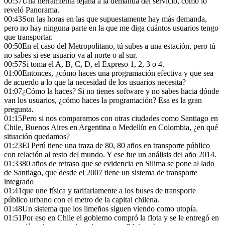
00:37
Una herramienta lejana a la demanda del servicio, como lo
reveló Panorama.
00:43
Son las horas en las que supuestamente hay más demanda,
pero no hay ninguna parte en la que me diga cuántos usuarios tengo
que transportar.
00:50
En el caso del Metropolitano, tú subes a una estación, pero tú
no sabes si ese usuario va al norte o al sur.
00:57
Si toma el A, B, C, D, el Expreso 1, 2, 3 o 4.
01:00
Entonces, ¿cómo haces una programación efectiva y que sea
de acuerdo a lo que la necesidad de los usuarios necesita?
01:07
¿Cómo la haces? Si no tienes software y no sabes hacia dónde
van los usuarios, ¿cómo haces la programación? Esa es la gran
pregunta.
01:15
Pero si nos comparamos con otras ciudades como Santiago en
Chile, Buenos Aires en Argentina o Medellín en Colombia, ¿en qué
situación quedamos?
01:23
El Perú tiene una traza de 80, 80 años en transporte público
con relación al resto del mundo. Y ese fue un análisis del año 2014.
01:33
80 años de retraso que se evidencia en Silima se pone al lado
de Santiago, que desde el 2007 tiene un sistema de transporte
integrado
01:41
que une física y tarifariamente a los buses de transporte
público urbano con el metro de la capital chilena.
01:48
Un sistema que los limeños siguen viendo como utopía.
01:51
Por eso en Chile el gobierno compró la flota y se le entregó en