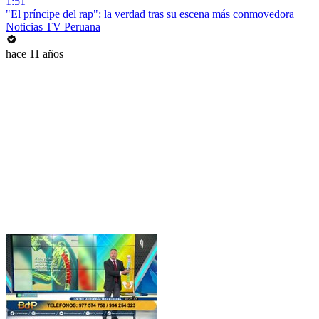
1:51
"El príncipe del rap": la verdad tras su escena más conmovedora
Noticias TV Peruana
hace 11 años