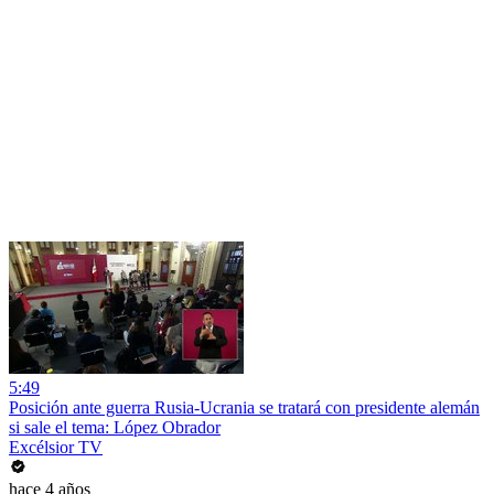
5:49
Posición ante guerra Rusia-Ucrania se tratará con presidente alemán
si sale el tema: López Obrador
Excélsior TV
hace 4 años