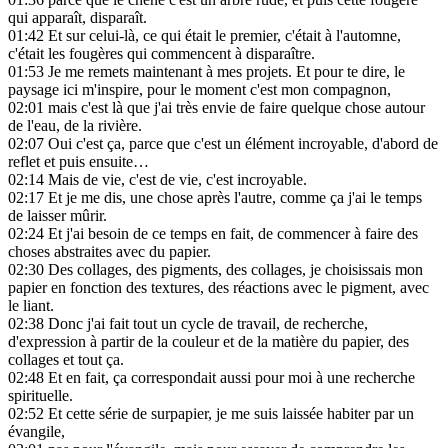
qui apparaît, disparaît.
01:42
Et sur celui-là, ce qui était le premier, c'était à l'automne,
c'était les fougères qui commencent à disparaître.
01:53
Je me remets maintenant à mes projets. Et pour te dire, le
paysage ici m'inspire, pour le moment c'est mon compagnon,
02:01
mais c'est là que j'ai très envie de faire quelque chose autour
de l'eau, de la rivière.
02:07
Oui c'est ça, parce que c'est un élément incroyable, d'abord de
reflet et puis ensuite…
02:14
Mais de vie, c'est de vie, c'est incroyable.
02:17
Et je me dis, une chose après l'autre, comme ça j'ai le temps
de laisser mûrir.
02:24
Et j'ai besoin de ce temps en fait, de commencer à faire des
choses abstraites avec du papier.
02:30
Des collages, des pigments, des collages, je choisissais mon
papier en fonction des textures, des réactions avec le pigment, avec
le liant.
02:38
Donc j'ai fait tout un cycle de travail, de recherche,
d'expression à partir de la couleur et de la matière du papier, des
collages et tout ça.
02:48
Et en fait, ça correspondait aussi pour moi à une recherche
spirituelle.
02:52
Et cette série de surpapier, je me suis laissée habiter par un
évangile,