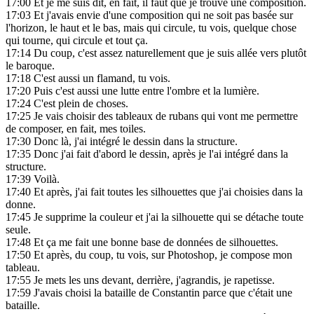
17:00
Et je me suis dit, en fait, il faut que je trouve une composition.
17:03
Et j'avais envie d'une composition qui ne soit pas basée sur
l'horizon, le haut et le bas, mais qui circule, tu vois, quelque chose
qui tourne, qui circule et tout ça.
17:14
Du coup, c'est assez naturellement que je suis allée vers plutôt
le baroque.
17:18
C'est aussi un flamand, tu vois.
17:20
Puis c'est aussi une lutte entre l'ombre et la lumière.
17:24
C'est plein de choses.
17:25
Je vais choisir des tableaux de rubans qui vont me permettre
de composer, en fait, mes toiles.
17:30
Donc là, j'ai intégré le dessin dans la structure.
17:35
Donc j'ai fait d'abord le dessin, après je l'ai intégré dans la
structure.
17:39
Voilà.
17:40
Et après, j'ai fait toutes les silhouettes que j'ai choisies dans la
donne.
17:45
Je supprime la couleur et j'ai la silhouette qui se détache toute
seule.
17:48
Et ça me fait une bonne base de données de silhouettes.
17:50
Et après, du coup, tu vois, sur Photoshop, je compose mon
tableau.
17:55
Je mets les uns devant, derrière, j'agrandis, je rapetisse.
17:59
J'avais choisi la bataille de Constantin parce que c'était une
bataille.