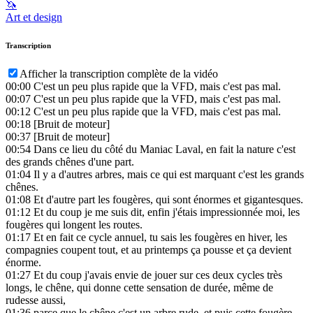
🦄
Art et design
Transcription
Afficher la transcription complète de la vidéo
00:00
C'est un peu plus rapide que la VFD, mais c'est pas mal.
00:07
C'est un peu plus rapide que la VFD, mais c'est pas mal.
00:12
C'est un peu plus rapide que la VFD, mais c'est pas mal.
00:18
[Bruit de moteur]
00:37
[Bruit de moteur]
00:54
Dans ce lieu du côté du Maniac Laval, en fait la nature c'est
des grands chênes d'une part.
01:04
Il y a d'autres arbres, mais ce qui est marquant c'est les grands
chênes.
01:08
Et d'autre part les fougères, qui sont énormes et gigantesques.
01:12
Et du coup je me suis dit, enfin j'étais impressionnée moi, les
fougères qui longent les routes.
01:17
Et en fait ce cycle annuel, tu sais les fougères en hiver, les
compagnies coupent tout, et au printemps ça pousse et ça devient
énorme.
01:27
Et du coup j'avais envie de jouer sur ces deux cycles très
longs, le chêne, qui donne cette sensation de durée, même de
rudesse aussi,
01:36
parce que le chêne c'est un arbre rude, et puis cette fougère