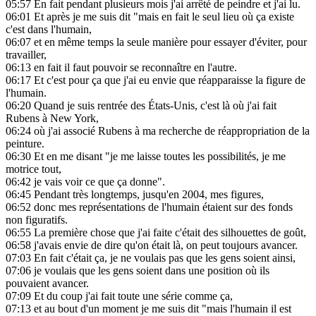
05:57
En fait pendant plusieurs mois j'ai arrêté de peindre et j'ai lu.
06:01
Et après je me suis dit "mais en fait le seul lieu où ça existe
c'est dans l'humain,
06:07
et en même temps la seule manière pour essayer d'éviter, pour
travailler,
06:13
en fait il faut pouvoir se reconnaître en l'autre.
06:17
Et c'est pour ça que j'ai eu envie que réapparaisse la figure de
l'humain.
06:20
Quand je suis rentrée des États-Unis, c'est là où j'ai fait
Rubens à New York,
06:24
où j'ai associé Rubens à ma recherche de réappropriation de la
peinture.
06:30
Et en me disant "je me laisse toutes les possibilités, je me
motrice tout,
06:42
je vais voir ce que ça donne".
06:45
Pendant très longtemps, jusqu'en 2004, mes figures,
06:52
donc mes représentations de l'humain étaient sur des fonds
non figuratifs.
06:55
La première chose que j'ai faite c'était des silhouettes de goût,
06:58
j'avais envie de dire qu'on était là, on peut toujours avancer.
07:03
En fait c'était ça, je ne voulais pas que les gens soient ainsi,
07:06
je voulais que les gens soient dans une position où ils
pouvaient avancer.
07:09
Et du coup j'ai fait toute une série comme ça,
07:13
et au bout d'un moment je me suis dit "mais l'humain il est