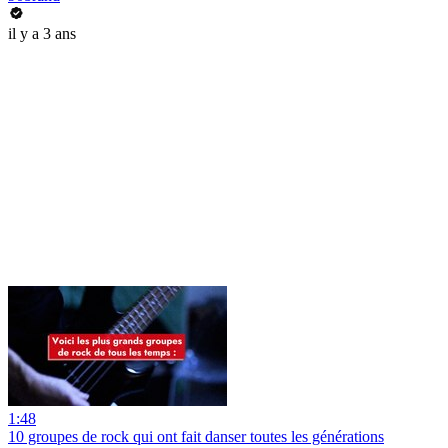
il y a 3 ans
1:48
10 groupes de rock qui ont fait danser toutes les générations