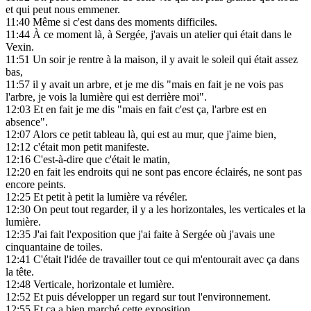
et qui peut nous emmener.
11:40
Même si c'est dans des moments difficiles.
11:44
À ce moment là, à Sergée, j'avais un atelier qui était dans le
Vexin.
11:51
Un soir je rentre à la maison, il y avait le soleil qui était assez
bas,
11:57
il y avait un arbre, et je me dis "mais en fait je ne vois pas
l'arbre, je vois la lumière qui est derrière moi".
12:03
Et en fait je me dis "mais en fait c'est ça, l'arbre est en
absence".
12:07
Alors ce petit tableau là, qui est au mur, que j'aime bien,
12:12
c'était mon petit manifeste.
12:16
C'est-à-dire que c'était le matin,
12:20
en fait les endroits qui ne sont pas encore éclairés, ne sont pas
encore peints.
12:25
Et petit à petit la lumière va révéler.
12:30
On peut tout regarder, il y a les horizontales, les verticales et la
lumière.
12:35
J'ai fait l'exposition que j'ai faite à Sergée où j'avais une
cinquantaine de toiles.
12:41
C'était l'idée de travailler tout ce qui m'entourait avec ça dans
la tête.
12:48
Verticale, horizontale et lumière.
12:52
Et puis développer un regard sur tout l'environnement.
12:55
Et ça a bien marché cette exposition.