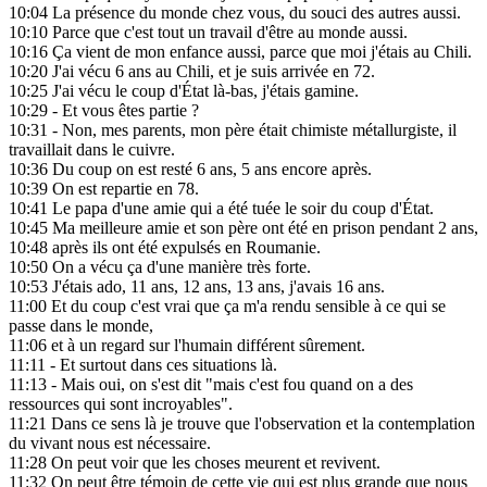
10:04
La présence du monde chez vous, du souci des autres aussi.
10:10
Parce que c'est tout un travail d'être au monde aussi.
10:16
Ça vient de mon enfance aussi, parce que moi j'étais au Chili.
10:20
J'ai vécu 6 ans au Chili, et je suis arrivée en 72.
10:25
J'ai vécu le coup d'État là-bas, j'étais gamine.
10:29
- Et vous êtes partie ?
10:31
- Non, mes parents, mon père était chimiste métallurgiste, il
travaillait dans le cuivre.
10:36
Du coup on est resté 6 ans, 5 ans encore après.
10:39
On est repartie en 78.
10:41
Le papa d'une amie qui a été tuée le soir du coup d'État.
10:45
Ma meilleure amie et son père ont été en prison pendant 2 ans,
10:48
après ils ont été expulsés en Roumanie.
10:50
On a vécu ça d'une manière très forte.
10:53
J'étais ado, 11 ans, 12 ans, 13 ans, j'avais 16 ans.
11:00
Et du coup c'est vrai que ça m'a rendu sensible à ce qui se
passe dans le monde,
11:06
et à un regard sur l'humain différent sûrement.
11:11
- Et surtout dans ces situations là.
11:13
- Mais oui, on s'est dit "mais c'est fou quand on a des
ressources qui sont incroyables".
11:21
Dans ce sens là je trouve que l'observation et la contemplation
du vivant nous est nécessaire.
11:28
On peut voir que les choses meurent et revivent.
11:32
On peut être témoin de cette vie qui est plus grande que nous