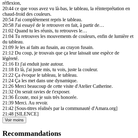
réflexion,
20:44
ce que vous avez vu là-bas, le tableau, la réinterprétation en
chaud-froid des couleurs.
20:54
J'ai complètement repris le tableau.
20:58
J'ai essayé de le retrouver en fait, à partir de…
21:02
Quand tu les réunis, tu retrouves le…
21:04
Tu retrouves les mouvements de couleurs, enfin de lumière et
du tableau.
21:09
Je les ai faits au fusain, au crayon fusain.
21:12
Du coup, je trouvais que ça leur laissait une espèce de
légèreté.
21:16
Et j'ai enduit juste autour.
21:18
Et là, j'ai juste mis, tu vois, juste la couleur.
21:22
Ça évoque le tableau, le tableau.
21:24
Ça les met dans une dynamique.
21:26
Merci beaucoup de cette visite d'Atelier Catherine.
21:32
On serait ravies de t'exposer.
21:36
Écoute, moi je suis très honorée.
21:39
Merci. Au revoir.
21:42
[Sous-titres réalisés par la communauté d'Amara.org]
21:48
[SILENCE]
Voir moins
Recommandations