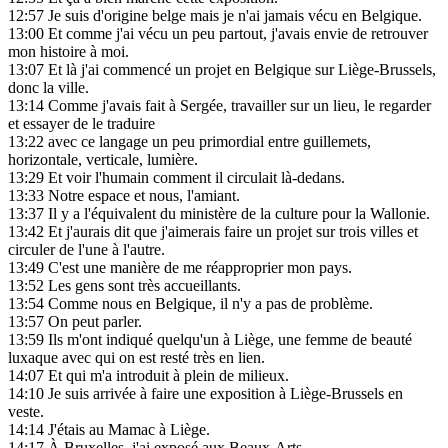
12:57
Je suis d'origine belge mais je n'ai jamais vécu en Belgique.
13:00
Et comme j'ai vécu un peu partout, j'avais envie de retrouver
mon histoire à moi.
13:07
Et là j'ai commencé un projet en Belgique sur Liège-Brussels,
donc la ville.
13:14
Comme j'avais fait à Sergée, travailler sur un lieu, le regarder
et essayer de le traduire
13:22
avec ce langage un peu primordial entre guillemets,
horizontale, verticale, lumière.
13:29
Et voir l'humain comment il circulait là-dedans.
13:33
Notre espace et nous, l'amiant.
13:37
Il y a l'équivalent du ministère de la culture pour la Wallonie.
13:42
Et j'aurais dit que j'aimerais faire un projet sur trois villes et
circuler de l'une à l'autre.
13:49
C'est une manière de me réapproprier mon pays.
13:52
Les gens sont très accueillants.
13:54
Comme nous en Belgique, il n'y a pas de problème.
13:57
On peut parler.
13:59
Ils m'ont indiqué quelqu'un à Liège, une femme de beauté
luxaque avec qui on est resté très en lien.
14:07
Et qui m'a introduit à plein de milieux.
14:10
Je suis arrivée à faire une exposition à Liège-Brussels en
veste.
14:14
J'étais au Mamac à Liège.
14:17
À Bruxelles, j'ai exposé aux Beaux-Arts.