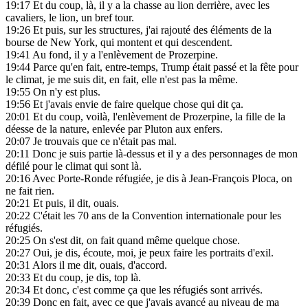
19:17
Et du coup, là, il y a la chasse au lion derrière, avec les
cavaliers, le lion, un bref tour.
19:26
Et puis, sur les structures, j'ai rajouté des éléments de la
bourse de New York, qui montent et qui descendent.
19:41
Au fond, il y a l'enlèvement de Prozerpine.
19:44
Parce qu'en fait, entre-temps, Trump était passé et la fête pour
le climat, je me suis dit, en fait, elle n'est pas la même.
19:55
On n'y est plus.
19:56
Et j'avais envie de faire quelque chose qui dit ça.
20:01
Et du coup, voilà, l'enlèvement de Prozerpine, la fille de la
déesse de la nature, enlevée par Pluton aux enfers.
20:07
Je trouvais que ce n'était pas mal.
20:11
Donc je suis partie là-dessus et il y a des personnages de mon
défilé pour le climat qui sont là.
20:16
Avec Porte-Ronde réfugiée, je dis à Jean-François Ploca, on
ne fait rien.
20:21
Et puis, il dit, ouais.
20:22
C'était les 70 ans de la Convention internationale pour les
réfugiés.
20:25
On s'est dit, on fait quand même quelque chose.
20:27
Oui, je dis, écoute, moi, je peux faire les portraits d'exil.
20:31
Alors il me dit, ouais, d'accord.
20:33
Et du coup, je dis, top là.
20:34
Et donc, c'est comme ça que les réfugiés sont arrivés.
20:39
Donc en fait, avec ce que j'avais avancé au niveau de ma