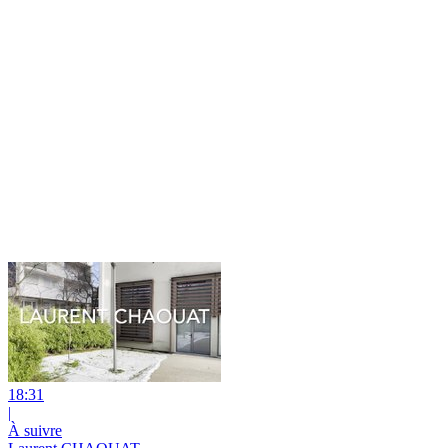
18:31
|
À suivre