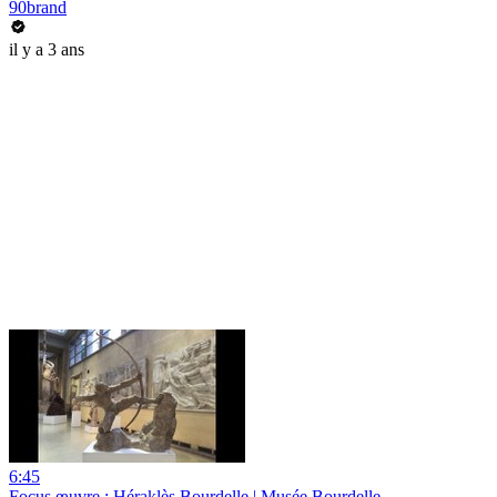
90brand
il y a 3 ans
6:45
Focus œuvre : Héraklès Bourdelle | Musée Bourdelle