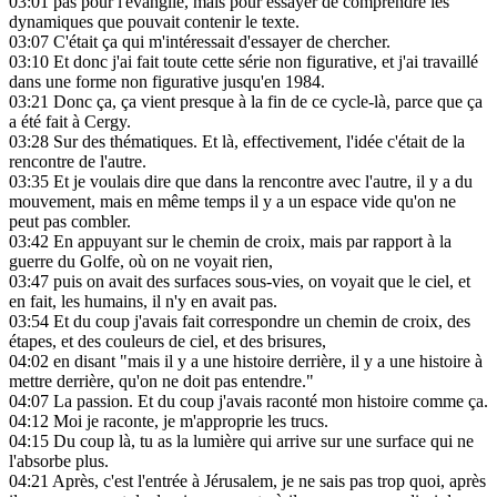
03:01
pas pour l'évangile, mais pour essayer de comprendre les
dynamiques que pouvait contenir le texte.
03:07
C'était ça qui m'intéressait d'essayer de chercher.
03:10
Et donc j'ai fait toute cette série non figurative, et j'ai travaillé
dans une forme non figurative jusqu'en 1984.
03:21
Donc ça, ça vient presque à la fin de ce cycle-là, parce que ça
a été fait à Cergy.
03:28
Sur des thématiques. Et là, effectivement, l'idée c'était de la
rencontre de l'autre.
03:35
Et je voulais dire que dans la rencontre avec l'autre, il y a du
mouvement, mais en même temps il y a un espace vide qu'on ne
peut pas combler.
03:42
En appuyant sur le chemin de croix, mais par rapport à la
guerre du Golfe, où on ne voyait rien,
03:47
puis on avait des surfaces sous-vies, on voyait que le ciel, et
en fait, les humains, il n'y en avait pas.
03:54
Et du coup j'avais fait correspondre un chemin de croix, des
étapes, et des couleurs de ciel, et des brisures,
04:02
en disant "mais il y a une histoire derrière, il y a une histoire à
mettre derrière, qu'on ne doit pas entendre."
04:07
La passion. Et du coup j'avais raconté mon histoire comme ça.
04:12
Moi je raconte, je m'approprie les trucs.
04:15
Du coup là, tu as la lumière qui arrive sur une surface qui ne
l'absorbe plus.
04:21
Après, c'est l'entrée à Jérusalem, je ne sais pas trop quoi, après