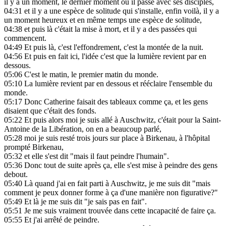
il y a un moment, le dernier moment où il passe avec ses disciples,
04:31
et il y a une espèce de solitude qui s'installe, enfin voilà, il y a
un moment heureux et en même temps une espèce de solitude,
04:38
et puis là c'était la mise à mort, et il y a des passées qui
commencent.
04:49
Et puis là, c'est l'effondrement, c'est la montée de la nuit.
04:56
Et puis en fait ici, l'idée c'est que la lumière revient par en
dessous.
05:06
C'est le matin, le premier matin du monde.
05:10
La lumière revient par en dessous et rééclaire l'ensemble du
monde.
05:17
Donc Catherine faisait des tableaux comme ça, et les gens
disaient que c'était des fonds.
05:22
Et puis alors moi je suis allé à Auschwitz, c'était pour la Saint-
Antoine de la Libération, on en a beaucoup parlé,
05:28
moi je suis resté trois jours sur place à Birkenau, à l'hôpital
prompté Birkenau,
05:32
et elle s'est dit "mais il faut peindre l'humain".
05:36
Donc tout de suite après ça, elle s'est mise à peindre des gens
debout.
05:40
Là quand j'ai en fait parti à Auschwitz, je me suis dit "mais
comment je peux donner forme à ça d'une manière non figurative?"
05:49
Et là je me suis dit "je sais pas en fait".
05:51
Je me suis vraiment trouvée dans cette incapacité de faire ça.
05:55
Et j'ai arrêté de peindre.