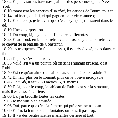
18:02
Et puis, sur les traverses, j'ai mis des personnes qui, à New
York,
18:10
ramassent les canettes d'un côté, les cartons de l'autre, tout ça,
18:14
qui trient, en fait, et qui gagnent leur vie comme ça.
18:17
Et du coup, je trouvais que c'était sympa qu'ils soient dans le
dé.
18:19
Une superposition.
18:21
Du coup, là, il y a plein d'histoires différentes.
18:23
Et au fond, en fait, on retrouve, en rose et jaune, on retrouve
le cheval de la bataille de Constantin,
18:29
les trompettes. En fait, le dessin, il est très divisé, mais dans le
fond.
18:33
Et puis, c'est l'humain.
18:35
Voilà, s'il y a un peintre où on sent l'humain présent, c'est
Rubin.
18:40
Est-ce qu'on aime ou n'aime pas sa manière de traduire ?
18:42
En fait, plus on le connaît, plus on le trouve incroyable.
18:46
Celui-là, il fait 2,50 mètres, 5,76 mètres.
18:50
Et là, pour le coup, le tableau de Rubin est sur la structure,
mais il est aussi à l'arrière.
19:00
Là, j'ai brouillé toutes les cartes.
19:05
Je me suis bien amusée.
19:06
Oui, parce que c'est la femme qui prête ses seins pour...
19:09
Enfin, la femme ou la fontaine, on ne sait pas trop.
19:13
Il y a des petites scènes marrantes derrière et tout.