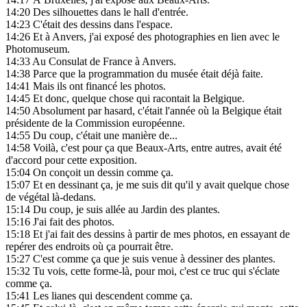
14:20
Des silhouettes dans le hall d'entrée.
14:23
C'était des dessins dans l'espace.
14:26
Et à Anvers, j'ai exposé des photographies en lien avec le
Photomuseum.
14:33
Au Consulat de France à Anvers.
14:38
Parce que la programmation du musée était déjà faite.
14:41
Mais ils ont financé les photos.
14:45
Et donc, quelque chose qui racontait la Belgique.
14:50
Absolument par hasard, c'était l'année où la Belgique était
présidente de la Commission européenne.
14:55
Du coup, c'était une manière de...
14:58
Voilà, c'est pour ça que Beaux-Arts, entre autres, avait été
d'accord pour cette exposition.
15:04
On conçoit un dessin comme ça.
15:07
Et en dessinant ça, je me suis dit qu'il y avait quelque chose
de végétal là-dedans.
15:14
Du coup, je suis allée au Jardin des plantes.
15:16
J'ai fait des photos.
15:18
Et j'ai fait des dessins à partir de mes photos, en essayant de
repérer des endroits où ça pourrait être.
15:27
C'est comme ça que je suis venue à dessiner des plantes.
15:32
Tu vois, cette forme-là, pour moi, c'est ce truc qui s'éclate
comme ça.
15:41
Les lianes qui descendent comme ça.