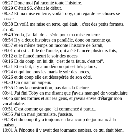
08:27
Donc moi j'ai raconté toute l'histoire.
08:29
C'était 96, c'était le début.
08:32
Et ma mise en terre, voilà Toby, qui regarde les choses se
passer.
08:38
Et voilà ma mise en terre, qui était... c'est des petits formats,
25-50.
08:49
Voilà, j'ai fait de la série pour ma mise en terre.
08:54
Il y a deux histoires en parallèle, donc on raconte ça,
08:57
et en même temps on raconte l'histoire de Sarah,
09:01
qui est la fille de l'oncle, qui a été fiancée plusieurs fois,
09:12
et le fiancé meurt le soir des noces.
09:16
Et du coup, on lui dit "c'est de ta faute, c'est toi".
09:21
Et en fait, il y a un démon qui est très jaloux,
09:24
et qui tue tous les maris le soir des noces,
09:26
et du coup elle est désespérée de son côté.
09:30
On dirait un aupeur.
09:35
Dans la construction, pas dans la facture.
09:41
J'ai fini Toby en me disant que j'avais manqué de vocabulaire
09:46
sur les formes et sur les gens, et j'avais envie d'élargir mon
vocabulaire.
09:51
C'est comme ça que j'ai commencé à partir...
09:55
J'ai un mari journaliste, j'assiste,
09:58
et du coup il y a toujours eu beaucoup de journaux à la
maison.
10:01
À l'époque il y avait des journaux papiers, ce qui était bien.