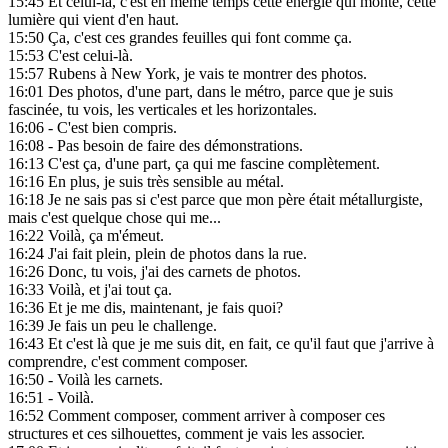
15:45
Et celui-là, c'est en même temps cette énergie qui monte, cette
lumière qui vient d'en haut.
15:50
Ça, c'est ces grandes feuilles qui font comme ça.
15:53
C'est celui-là.
15:57
Rubens à New York, je vais te montrer des photos.
16:01
Des photos, d'une part, dans le métro, parce que je suis
fascinée, tu vois, les verticales et les horizontales.
16:06
- C'est bien compris.
16:08
- Pas besoin de faire des démonstrations.
16:13
C'est ça, d'une part, ça qui me fascine complètement.
16:16
En plus, je suis très sensible au métal.
16:18
Je ne sais pas si c'est parce que mon père était métallurgiste,
mais c'est quelque chose qui me...
16:22
Voilà, ça m'émeut.
16:24
J'ai fait plein, plein de photos dans la rue.
16:26
Donc, tu vois, j'ai des carnets de photos.
16:33
Voilà, et j'ai tout ça.
16:36
Et je me dis, maintenant, je fais quoi?
16:39
Je fais un peu le challenge.
16:43
Et c'est là que je me suis dit, en fait, ce qu'il faut que j'arrive à
comprendre, c'est comment composer.
16:50
- Voilà les carnets.
16:51
- Voilà.
16:52
Comment composer, comment arriver à composer ces
structures et ces silhouettes, comment je vais les associer.