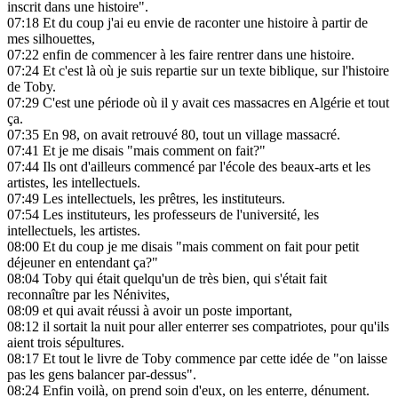
inscrit dans une histoire".
07:18
Et du coup j'ai eu envie de raconter une histoire à partir de
mes silhouettes,
07:22
enfin de commencer à les faire rentrer dans une histoire.
07:24
Et c'est là où je suis repartie sur un texte biblique, sur l'histoire
de Toby.
07:29
C'est une période où il y avait ces massacres en Algérie et tout
ça.
07:35
En 98, on avait retrouvé 80, tout un village massacré.
07:41
Et je me disais "mais comment on fait?"
07:44
Ils ont d'ailleurs commencé par l'école des beaux-arts et les
artistes, les intellectuels.
07:49
Les intellectuels, les prêtres, les instituteurs.
07:54
Les instituteurs, les professeurs de l'université, les
intellectuels, les artistes.
08:00
Et du coup je me disais "mais comment on fait pour petit
déjeuner en entendant ça?"
08:04
Toby qui était quelqu'un de très bien, qui s'était fait
reconnaître par les Nénivites,
08:09
et qui avait réussi à avoir un poste important,
08:12
il sortait la nuit pour aller enterrer ses compatriotes, pour qu'ils
aient trois sépultures.
08:17
Et tout le livre de Toby commence par cette idée de "on laisse
pas les gens balancer par-dessus".
08:24
Enfin voilà, on prend soin d'eux, on les enterre, dénument.