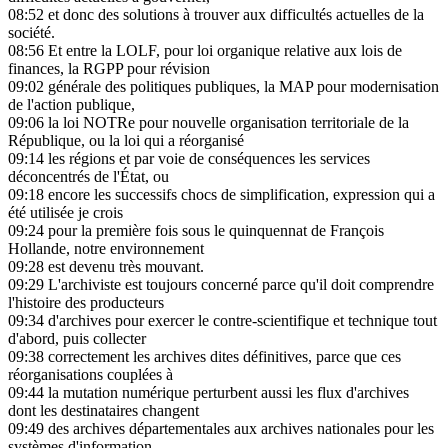
08:52
et donc des solutions à trouver aux difficultés actuelles de la
société.
08:56
Et entre la LOLF, pour loi organique relative aux lois de
finances, la RGPP pour révision
09:02
générale des politiques publiques, la MAP pour modernisation
de l'action publique,
09:06
la loi NOTRe pour nouvelle organisation territoriale de la
République, ou la loi qui a réorganisé
09:14
les régions et par voie de conséquences les services
déconcentrés de l'État, ou
09:18
encore les successifs chocs de simplification, expression qui a
été utilisée je crois
09:24
pour la première fois sous le quinquennat de François
Hollande, notre environnement
09:28
est devenu très mouvant.
09:29
L'archiviste est toujours concerné parce qu'il doit comprendre
l'histoire des producteurs
09:34
d'archives pour exercer le contre-scientifique et technique tout
d'abord, puis collecter
09:38
correctement les archives dites définitives, parce que ces
réorganisations couplées à
09:44
la mutation numérique perturbent aussi les flux d'archives
dont les destinataires changent
09:49
des archives départementales aux archives nationales pour les
systèmes d'information