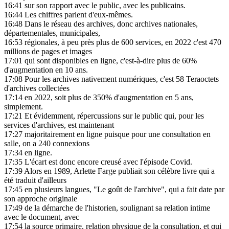
16:41
sur son rapport avec le public, avec les publicains.
16:44
Les chiffres parlent d'eux-mêmes.
16:48
Dans le réseau des archives, donc archives nationales,
départementales, municipales,
16:53
régionales, à peu près plus de 600 services, en 2022 c'est 470
millions de pages et images
17:01
qui sont disponibles en ligne, c'est-à-dire plus de 60%
d'augmentation en 10 ans.
17:08
Pour les archives nativement numériques, c'est 58 Teraoctets
d'archives collectées
17:14
en 2022, soit plus de 350% d'augmentation en 5 ans,
simplement.
17:21
Et évidemment, répercussions sur le public qui, pour les
services d'archives, est maintenant
17:27
majoritairement en ligne puisque pour une consultation en
salle, on a 240 connexions
17:34
en ligne.
17:35
L'écart est donc encore creusé avec l'épisode Covid.
17:39
Alors en 1989, Arlette Farge publiait son célèbre livre qui a
été traduit d'ailleurs
17:45
en plusieurs langues, "Le goût de l'archive", qui a fait date par
son approche originale
17:49
de la démarche de l'historien, soulignant sa relation intime
avec le document, avec
17:54
la source primaire, relation physique de la consultation, et qui