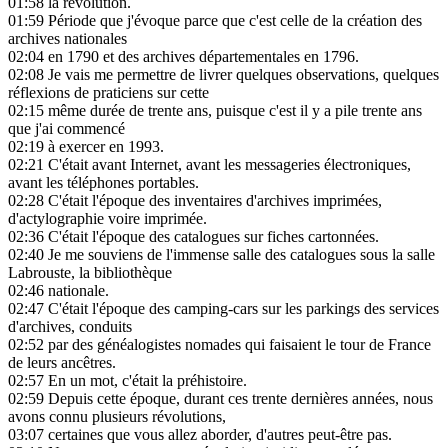
01:58
la révolution.
01:59
Période que j'évoque parce que c'est celle de la création des
archives nationales
02:04
en 1790 et des archives départementales en 1796.
02:08
Je vais me permettre de livrer quelques observations, quelques
réflexions de praticiens sur cette
02:15
même durée de trente ans, puisque c'est il y a pile trente ans
que j'ai commencé
02:19
à exercer en 1993.
02:21
C'était avant Internet, avant les messageries électroniques,
avant les téléphones portables.
02:28
C'était l'époque des inventaires d'archives imprimées,
d'actylographie voire imprimée.
02:36
C'était l'époque des catalogues sur fiches cartonnées.
02:40
Je me souviens de l'immense salle des catalogues sous la salle
Labrouste, la bibliothèque
02:46
nationale.
02:47
C'était l'époque des camping-cars sur les parkings des services
d'archives, conduits
02:52
par des généalogistes nomades qui faisaient le tour de France
de leurs ancêtres.
02:57
En un mot, c'était la préhistoire.
02:59
Depuis cette époque, durant ces trente dernières années, nous
avons connu plusieurs révolutions,
03:07
certaines que vous allez aborder, d'autres peut-être pas.