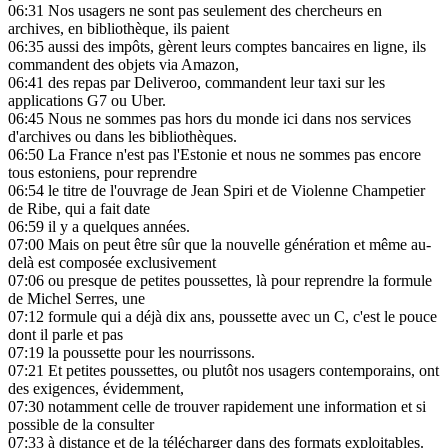
06:31
Nos usagers ne sont pas seulement des chercheurs en
archives, en bibliothèque, ils paient
06:35
aussi des impôts, gèrent leurs comptes bancaires en ligne, ils
commandent des objets via Amazon,
06:41
des repas par Deliveroo, commandent leur taxi sur les
applications G7 ou Uber.
06:45
Nous ne sommes pas hors du monde ici dans nos services
d'archives ou dans les bibliothèques.
06:50
La France n'est pas l'Estonie et nous ne sommes pas encore
tous estoniens, pour reprendre
06:54
le titre de l'ouvrage de Jean Spiri et de Violenne Champetier
de Ribe, qui a fait date
06:59
il y a quelques années.
07:00
Mais on peut être sûr que la nouvelle génération et même au-
delà est composée exclusivement
07:06
ou presque de petites poussettes, là pour reprendre la formule
de Michel Serres, une
07:12
formule qui a déjà dix ans, poussette avec un C, c'est le pouce
dont il parle et pas
07:19
la poussette pour les nourrissons.
07:21
Et petites poussettes, ou plutôt nos usagers contemporains, ont
des exigences, évidemment,
07:30
notamment celle de trouver rapidement une information et si
possible de la consulter
07:33
à distance et de la télécharger dans des formats exploitables.