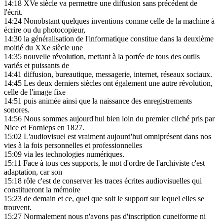
14:18
XVe siècle va permettre une diffusion sans précédent de
l'écrit.
14:24
Nonobstant quelques inventions comme celle de la machine à
écrire ou du photocopieur,
14:30
la généralisation de l'informatique constitue dans la deuxième
moitié du XXe siècle une
14:35
nouvelle révolution, mettant à la portée de tous des outils
variés et puissants de
14:41
diffusion, bureautique, messagerie, internet, réseaux sociaux.
14:45
Les deux derniers siècles ont également une autre révolution,
celle de l'image fixe
14:51
puis animée ainsi que la naissance des enregistrements
sonores.
14:56
Nous sommes aujourd'hui bien loin du premier cliché pris par
Nice et Fornieps en 1827.
15:02
L'audiovisuel est vraiment aujourd'hui omniprésent dans nos
vies à la fois personnelles et professionnelles
15:09
via les technologies numériques.
15:11
Face à tous ces supports, le mot d'ordre de l'archiviste c'est
adaptation, car son
15:18
rôle c'est de conserver les traces écrites audiovisuelles qui
constitueront la mémoire
15:23
de demain et ce, quel que soit le support sur lequel elles se
trouvent.
15:27
Normalement nous n'avons pas d'inscription cuneiforme ni