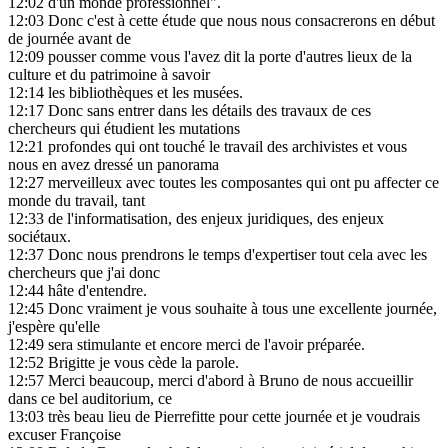
12:02
d'un monde professionnel".
12:03
Donc c'est à cette étude que nous nous consacrerons en début
de journée avant de
12:09
pousser comme vous l'avez dit la porte d'autres lieux de la
culture et du patrimoine à savoir
12:14
les bibliothèques et les musées.
12:17
Donc sans entrer dans les détails des travaux de ces
chercheurs qui étudient les mutations
12:21
profondes qui ont touché le travail des archivistes et vous
nous en avez dressé un panorama
12:27
merveilleux avec toutes les composantes qui ont pu affecter ce
monde du travail, tant
12:33
de l'informatisation, des enjeux juridiques, des enjeux
sociétaux.
12:37
Donc nous prendrons le temps d'expertiser tout cela avec les
chercheurs que j'ai donc
12:44
hâte d'entendre.
12:45
Donc vraiment je vous souhaite à tous une excellente journée,
j'espère qu'elle
12:49
sera stimulante et encore merci de l'avoir préparée.
12:52
Brigitte je vous cède la parole.
12:57
Merci beaucoup, merci d'abord à Bruno de nous accueillir
dans ce bel auditorium, ce
13:03
très beau lieu de Pierrefitte pour cette journée et je voudrais
excuser Françoise