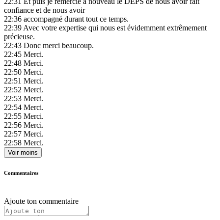
22:31
Et puis je remercie à nouveau le DEPS de nous avoir fait
confiance et de nous avoir
22:36
accompagné durant tout ce temps.
22:39
Avec votre expertise qui nous est évidemment extrêmement
précieuse.
22:43
Donc merci beaucoup.
22:45
Merci.
22:48
Merci.
22:50
Merci.
22:51
Merci.
22:52
Merci.
22:53
Merci.
22:54
Merci.
22:55
Merci.
22:56
Merci.
22:57
Merci.
22:58
Merci.
Voir moins
Commentaires
Ajoute ton commentaire