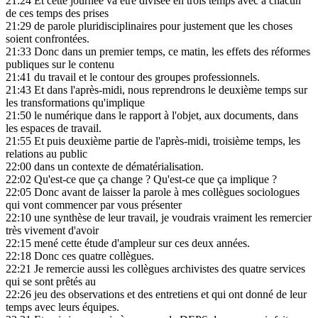
21:24
Et cette journée va être divisée en trois temps avec à chacun
de ces temps des prises
21:29
de parole pluridisciplinaires pour justement que les choses
soient confrontées.
21:33
Donc dans un premier temps, ce matin, les effets des réformes
publiques sur le contenu
21:41
du travail et le contour des groupes professionnels.
21:43
Et dans l'après-midi, nous reprendrons le deuxième temps sur
les transformations qu'implique
21:50
le numérique dans le rapport à l'objet, aux documents, dans
les espaces de travail.
21:55
Et puis deuxième partie de l'après-midi, troisième temps, les
relations au public
22:00
dans un contexte de dématérialisation.
22:02
Qu'est-ce que ça change ? Qu'est-ce que ça implique ?
22:05
Donc avant de laisser la parole à mes collègues sociologues
qui vont commencer par vous présenter
22:10
une synthèse de leur travail, je voudrais vraiment les remercier
très vivement d'avoir
22:15
mené cette étude d'ampleur sur ces deux années.
22:18
Donc ces quatre collègues.
22:21
Je remercie aussi les collègues archivistes des quatre services
qui se sont prêtés au
22:26
jeu des observations et des entretiens et qui ont donné de leur
temps avec leurs équipes.