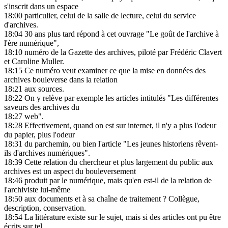
s'inscrit dans un espace
18:00
particulier, celui de la salle de lecture, celui du service
d'archives.
18:04
30 ans plus tard répond à cet ouvrage "Le goût de l'archive à
l'ère numérique",
18:10
numéro de la Gazette des archives, piloté par Frédéric Clavert
et Caroline Muller.
18:15
Ce numéro veut examiner ce que la mise en données des
archives bouleverse dans la relation
18:21
aux sources.
18:22
On y relève par exemple les articles intitulés "Les différentes
saveurs des archives du
18:27
web".
18:28
Effectivement, quand on est sur internet, il n'y a plus l'odeur
du papier, plus l'odeur
18:31
du parchemin, ou bien l'article "Les jeunes historiens rêvent-
ils d'archives numériques".
18:39
Cette relation du chercheur et plus largement du public aux
archives est un aspect du bouleversement
18:46
produit par le numérique, mais qu'en est-il de la relation de
l'archiviste lui-même
18:50
aux documents et à sa chaîne de traitement ? Collègue,
description, conservation.
18:54
La littérature existe sur le sujet, mais si des articles ont pu être
écrits sur tel