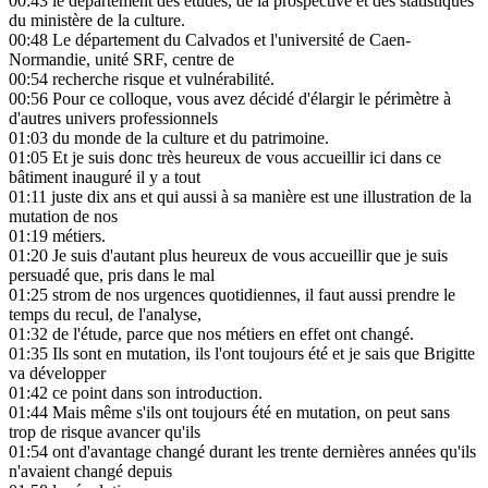
00:43
le département des études, de la prospective et des statistiques
du ministère de la culture.
00:48
Le département du Calvados et l'université de Caen-
Normandie, unité SRF, centre de
00:54
recherche risque et vulnérabilité.
00:56
Pour ce colloque, vous avez décidé d'élargir le périmètre à
d'autres univers professionnels
01:03
du monde de la culture et du patrimoine.
01:05
Et je suis donc très heureux de vous accueillir ici dans ce
bâtiment inauguré il y a tout
01:11
juste dix ans et qui aussi à sa manière est une illustration de la
mutation de nos
01:19
métiers.
01:20
Je suis d'autant plus heureux de vous accueillir que je suis
persuadé que, pris dans le mal
01:25
strom de nos urgences quotidiennes, il faut aussi prendre le
temps du recul, de l'analyse,
01:32
de l'étude, parce que nos métiers en effet ont changé.
01:35
Ils sont en mutation, ils l'ont toujours été et je sais que Brigitte
va développer
01:42
ce point dans son introduction.
01:44
Mais même s'ils ont toujours été en mutation, on peut sans
trop de risque avancer qu'ils
01:54
ont d'avantage changé durant les trente dernières années qu'ils
n'avaient changé depuis