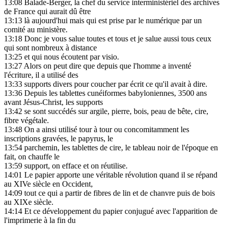
13:08
Balade-Berger, la chef du service interministériel des archives
de France qui aurait dû être
13:13
là aujourd'hui mais qui est prise par le numérique par un
comité au ministère.
13:18
Donc je vous salue toutes et tous et je salue aussi tous ceux
qui sont nombreux à distance
13:25
et qui nous écoutent par visio.
13:27
Alors on peut dire que depuis que l'homme a inventé
l'écriture, il a utilisé des
13:33
supports divers pour coucher par écrit ce qu'il avait à dire.
13:36
Depuis les tablettes cunéiformes babyloniennes, 3500 ans
avant Jésus-Christ, les supports
13:42
se sont succédés sur argile, pierre, bois, peau de bête, cire,
fibre végétale.
13:48
On a ainsi utilisé tour à tour ou concomitamment les
inscriptions gravées, le papyrus, le
13:54
parchemin, les tablettes de cire, le tableau noir de l'époque en
fait, on chauffe le
13:59
support, on efface et on réutilise.
14:01
Le papier apporte une véritable révolution quand il se répand
au XIVe siècle en Occident,
14:09
tout ce qui a partir de fibres de lin et de chanvre puis de bois
au XIXe siècle.
14:14
Et ce développement du papier conjugué avec l'apparition de
l'imprimerie à la fin du