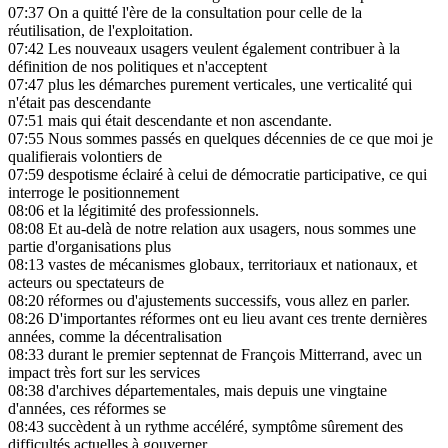
07:37
On a quitté l'ère de la consultation pour celle de la
réutilisation, de l'exploitation.
07:42
Les nouveaux usagers veulent également contribuer à la
définition de nos politiques et n'acceptent
07:47
plus les démarches purement verticales, une verticalité qui
n'était pas descendante
07:51
mais qui était descendante et non ascendante.
07:55
Nous sommes passés en quelques décennies de ce que moi je
qualifierais volontiers de
07:59
despotisme éclairé à celui de démocratie participative, ce qui
interroge le positionnement
08:06
et la légitimité des professionnels.
08:08
Et au-delà de notre relation aux usagers, nous sommes une
partie d'organisations plus
08:13
vastes de mécanismes globaux, territoriaux et nationaux, et
acteurs ou spectateurs de
08:20
réformes ou d'ajustements successifs, vous allez en parler.
08:26
D'importantes réformes ont eu lieu avant ces trente dernières
années, comme la décentralisation
08:33
durant le premier septennat de François Mitterrand, avec un
impact très fort sur les services
08:38
d'archives départementales, mais depuis une vingtaine
d'années, ces réformes se
08:43
succèdent à un rythme accéléré, symptôme sûrement des
difficultés actuelles à gouverner,