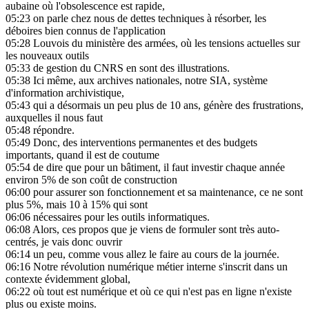
aubaine où l'obsolescence est rapide,
05:23
on parle chez nous de dettes techniques à résorber, les
déboires bien connus de l'application
05:28
Louvois du ministère des armées, où les tensions actuelles sur
les nouveaux outils
05:33
de gestion du CNRS en sont des illustrations.
05:38
Ici même, aux archives nationales, notre SIA, système
d'information archivistique,
05:43
qui a désormais un peu plus de 10 ans, génère des frustrations,
auxquelles il nous faut
05:48
répondre.
05:49
Donc, des interventions permanentes et des budgets
importants, quand il est de coutume
05:54
de dire que pour un bâtiment, il faut investir chaque année
environ 5% de son coût de construction
06:00
pour assurer son fonctionnement et sa maintenance, ce ne sont
plus 5%, mais 10 à 15% qui sont
06:06
nécessaires pour les outils informatiques.
06:08
Alors, ces propos que je viens de formuler sont très auto-
centrés, je vais donc ouvrir
06:14
un peu, comme vous allez le faire au cours de la journée.
06:16
Notre révolution numérique métier interne s'inscrit dans un
contexte évidemment global,
06:22
où tout est numérique et où ce qui n'est pas en ligne n'existe
plus ou existe moins.