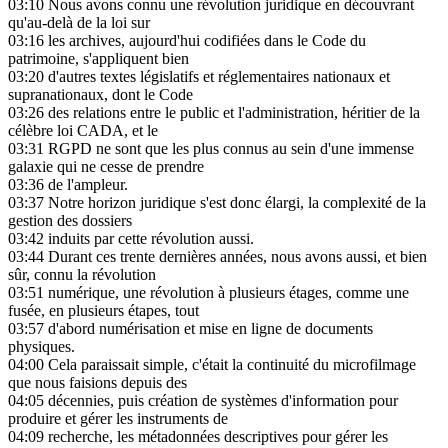
03:10
Nous avons connu une révolution juridique en découvrant
qu'au-delà de la loi sur
03:16
les archives, aujourd'hui codifiées dans le Code du
patrimoine, s'appliquent bien
03:20
d'autres textes législatifs et réglementaires nationaux et
supranationaux, dont le Code
03:26
des relations entre le public et l'administration, héritier de la
célèbre loi CADA, et le
03:31
RGPD ne sont que les plus connus au sein d'une immense
galaxie qui ne cesse de prendre
03:36
de l'ampleur.
03:37
Notre horizon juridique s'est donc élargi, la complexité de la
gestion des dossiers
03:42
induits par cette révolution aussi.
03:44
Durant ces trente dernières années, nous avons aussi, et bien
sûr, connu la révolution
03:51
numérique, une révolution à plusieurs étages, comme une
fusée, en plusieurs étapes, tout
03:57
d'abord numérisation et mise en ligne de documents
physiques.
04:00
Cela paraissait simple, c'était la continuité du microfilmage
que nous faisions depuis des
04:05
décennies, puis création de systèmes d'information pour
produire et gérer les instruments de
04:09
recherche, les métadonnées descriptives pour gérer les