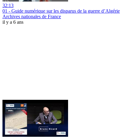
32:13
01 - Guide numérique sur les disparus de la guerre d’Algérie
Archives nationales de France
il y a 6 ans