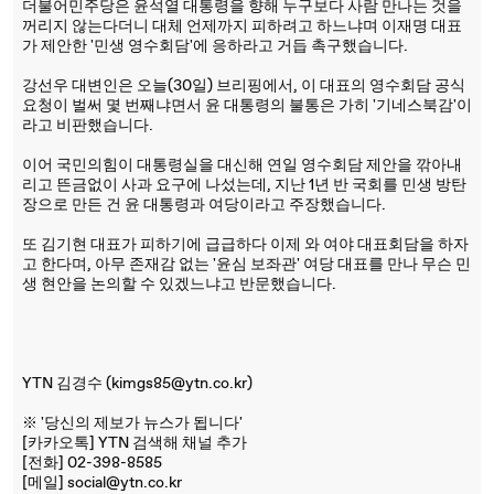
더불어민주당은 윤석열 대통령을 향해 누구보다 사람 만나는 것을
꺼리지 않는다더니 대체 언제까지 피하려고 하느냐며 이재명 대표
가 제안한 '민생 영수회담'에 응하라고 거듭 촉구했습니다.
강선우 대변인은 오늘(30일) 브리핑에서, 이 대표의 영수회담 공식
요청이 벌써 몇 번째냐면서 윤 대통령의 불통은 가히 '기네스북감'이
라고 비판했습니다.
이어 국민의힘이 대통령실을 대신해 연일 영수회담 제안을 깎아내
리고 뜬금없이 사과 요구에 나섰는데, 지난 1년 반 국회를 민생 방탄
장으로 만든 건 윤 대통령과 여당이라고 주장했습니다.
또 김기현 대표가 피하기에 급급하다 이제 와 여야 대표회담을 하자
고 한다며, 아무 존재감 없는 '윤심 보좌관' 여당 대표를 만나 무슨 민
생 현안을 논의할 수 있겠느냐고 반문했습니다.
YTN 김경수 (kimgs85@ytn.co.kr)
※ '당신의 제보가 뉴스가 됩니다'
[카카오톡] YTN 검색해 채널 추가
[전화] 02-398-8585
[메일] social@ytn.co.kr