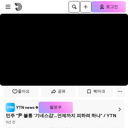
플레이어로 건너뛰기
본문으로 건너뛰기
로그인
좋아요
공유
북마크
팔로우
YTN news
민주 "尹 불통 '기네스감'...언제까지 피하려 하나" / YTN
3년 전