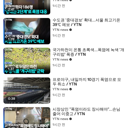
YTN news
1시간 전
2:41
수도권 '중대경보' 확대...서울 최고기온
39℃ 예보 / YTN
YTN news
1시간 전
1:39
국가하천이 온통 초록색...폭염에 녹색 '개
구리밥' 폭증 / YTN
YTN news
1시간 전
1:37
프로야구, 내일까지 10경기 폭염으로 모
두 취소 / YTN
YTN news
1시간 전
0:38
시장상인 "폭염이라도 장사해야"...손님
줄어 이중고 / YTN
YTN news
1시간 전