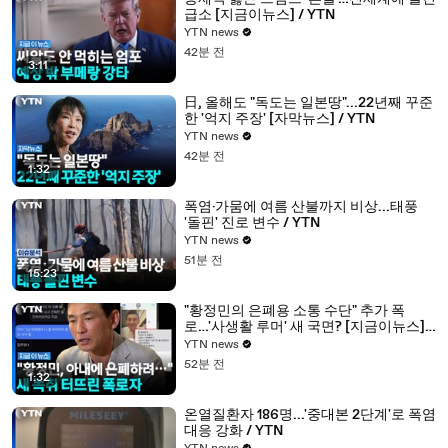
급소 [지금이뉴스] / YTN
YTN news
42분 전
3:11
日, 올해도 "독도는 일본땅"...22년째 꾸준
한 '억지 주장' [자막뉴스] / YTN
YTN news
42분 전
1:32
폭염·가뭄에 여름 산불까지 비상...태풍
'돌핀' 진로 변수 / YTN
YTN news
51분 전
15:23
"황정민의 은폐용 소통 수단" 추가 폭
로…'사생활 루머' 새 국면? [지금이뉴스] /
YTN
YTN news
52분 전
1:32
온열질환자 186명...'중대본 2단계'로 폭염
대응 강화 / YTN