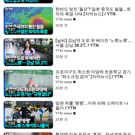
한반도 덮친 '돌핀'? 일본 중국도 펄펄...최
악의 폭염 사태 [자막뉴스] / YTN
YTN news
22분 전
1:57
[날씨] 강남역 도로 위 베이컨 '노릇노릇'...
서울 강남 38.2℃ / YTN
YTN news
22분 전
1:47
프로야구도 취소된 마당에 초등학교 경기
는 "취소규정 없어" [자막뉴스] / YTN
YTN news
22분 전
1:57
빙판 위를 '쌩쌩'...더위 피해 스케이트 나
들이 / YTN
YTN news
22분 전
1:38
통제력 잃은 트럼프 '흔들'…전세계에 들킨