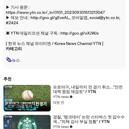
▶ 기사 원문 :
https://www.ytn.co.kr/_ln/0101_202309301513213047
▶ 제보 안내 : http://goo.gl/gEvsAL, 모바일앱, social@ytn.co.kr,
#2424
▣ YTN 데일리모션 채널 구독 : http://goo.gl/oXJWJs
[ 한국 뉴스 채널 와이티엔 / Korea News Channel YTN ]
카테고리
🗞
뉴스
추천
프로야구, 내일까지 전 경기 취소..."안전
대책 원점 재검토" / YTN
YTN news
12분 전
2:31
|
다음 순서
경찰, '탱크데이' 논란 스타벅스 첫 압수수
색..."자체 감사 부실 정황" / YTN
YTN news