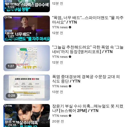
12분 전
1:59
"폭염, 너무 배드"...스파이더맨도 "물 자주
마셔요" / YTN
YTN news
12분 전
1:57
"그늘길 추천해드려요" 극한 폭염 속 '그늘
네비'까지 등장 [앵커리포트] / YTN
YTN news
12분 전
1:27
폭염 중대경보에 경복궁 수문장 교대 의
식도 중단 / YTN
YTN news
13분 전
0:28
장윤기 부실 수사 의혹...매뉴얼도 못 지켰
나? [뉴스퀘어 2PM] / YTN
YTN news
20분 전
24:16