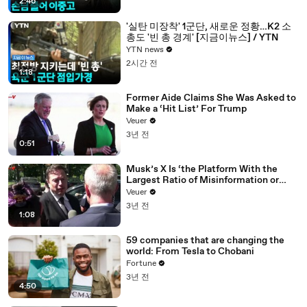
2:46
'실탄 미장착' 1군단, 새로운 정황…K2 소
총도 '빈 총 경계' [지금이뉴스] / YTN
YTN news
2시간 전
1:18
Former Aide Claims She Was Asked to
Make a ‘Hit List’ For Trump
Veuer
3년 전
0:51
Musk’s X Is ‘the Platform With the
Largest Ratio of Misinformation or
Disinformation’ Amongst All Social
Veuer
Media Platforms
3년 전
1:08
59 companies that are changing the
world: From Tesla to Chobani
Fortune
3년 전
4:50