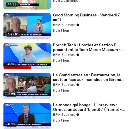
il y a 2 semaines
14:33
Good Morning Business - Vendredi 7
août
BFM Business
il y a 1 jour
1:21:10
French Tech : Looties et Station F
présentent le Tech Merch Museum -
07/08
BFM Business
il y a 1 jour
6:30
Le Grand entretien : Restauration, le
secteur face aux incendies en Gironde
- 07/08
BFM Business
il y a 1 jour
7:23
Le monde qui bouge - L'Interview :
Ormuz, un accord "bientôt" (Trump) -
07/08
BFM Business
il y a 1 jour
6:22