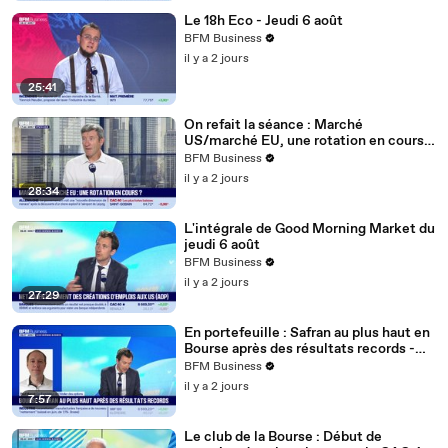
Le 18h Eco - Jeudi 6 août
BFM Business
il y a 2 jours
25:41
On refait la séance : Marché
US/marché EU, une rotation en cours ?
- 06/08
BFM Business
il y a 2 jours
28:34
L'intégrale de Good Morning Market du
jeudi 6 août
BFM Business
il y a 2 jours
27:29
En portefeuille : Safran au plus haut en
Bourse après des résultats records -
06/08
BFM Business
il y a 2 jours
7:57
Le club de la Bourse : Début de