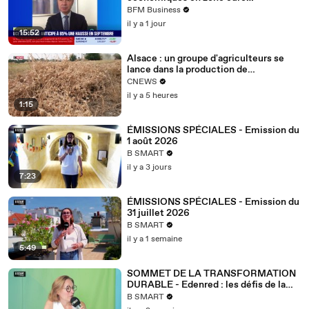
s'améliorent - 07/08
BFM Business
il y a 1 jour
15:52
Alsace : un groupe d'agriculteurs se
lance dans la production de
légumineuses
CNEWS
il y a 5 heures
1:15
ÉMISSIONS SPÉCIALES - Emission du
1 août 2026
B SMART
il y a 3 jours
7:23
ÉMISSIONS SPÉCIALES - Emission du
31 juillet 2026
B SMART
il y a 1 semaine
5:49
SOMMET DE LA TRANSFORMATION
DURABLE - Edenred : les défis de la
décarbonation
B SMART