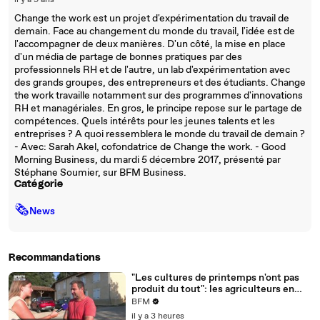
il y a 9 ans
Change the work est un projet d'expérimentation du travail de
demain. Face au changement du monde du travail, l'idée est de
l'accompagner de deux manières. D'un côté, la mise en place
d'un média de partage de bonnes pratiques par des
professionnels RH et de l'autre, un lab d'expérimentation avec
des grands groupes, des entrepreneurs et des étudiants. Change
the work travaille notamment sur des programmes d'innovations
RH et managériales. En gros, le principe repose sur le partage de
compétences. Quels intérêts pour les jeunes talents et les
entreprises ? A quoi ressemblera le monde du travail de demain ?
- Avec: Sarah Akel, cofondatrice de Change the work. - Good
Morning Business, du mardi 5 décembre 2017, présenté par
Stéphane Soumier, sur BFM Business.
Catégorie
🗞
News
Recommandations
"Les cultures de printemps n'ont pas
produit du tout": les agriculteurs en
grande difficulté avec la sécheresse
BFM
il y a 3 heures