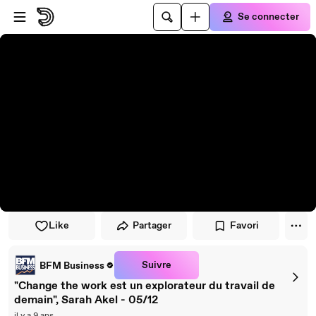
Passer au player
Passer au contenu principal
Se connecter
Like
Partager
Favori
Suivre
BFM Business
"Change the work est un explorateur du travail de
demain", Sarah Akel - 05/12