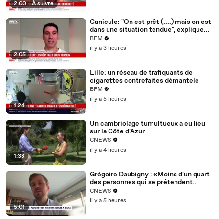
2:00
|
À suivre
Canicule: "On est prêt (....) mais on est
dans une situation tendue", explique
Nicolas Gonzales, chef du service des
BFM
urgences à l'hôpital de Saclay
il y a 3 heures
2:05
Lille: un réseau de trafiquants de
cigarettes contrefaites démantelé
BFM
il y a 5 heures
1:24
Un cambriolage tumultueux a eu lieu
sur la Côte d'Azur
CNEWS
il y a 4 heures
1:33
Grégoire Daubigny : «Moins d'un quart
des personnes qui se prétendent
mineures le seraient»
CNEWS
il y a 5 heures
5:01