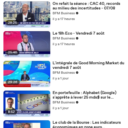
On refait la séance : CAC 40, records
au milieu des incertitudes - 07/08
BFM Business
il y a 17 heures
28:25
Le 18h Eco - Vendredi 7 août
BFM Business
il y a 17 heures
25:46
L'intégrale de Good Morning Market du
vendredi 7 août
BFM Business
il y a 1 jour
29:26
En portefeuille : Alphabet (Google)
s'apprête à lever 25 mds$ sur le
marché obligataire - 07/08
BFM Business
il y a 1 jour
8:52
Le club de la Bourse : Les indicateurs
économiques en zone euro