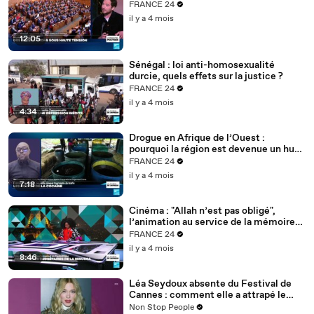
FRANCE 24
il y a 4 mois
12:05
Sénégal : loi anti-homosexualité
durcie, quels effets sur la justice ?
FRANCE 24
il y a 4 mois
4:34
Drogue en Afrique de l’Ouest :
pourquoi la région est devenue un hub
mondial
FRANCE 24
il y a 4 mois
7:18
Cinéma : "Allah n’est pas obligé",
l’animation au service de la mémoire
des enfants-soldats
FRANCE 24
il y a 4 mois
8:46
Léa Seydoux absente du Festival de
Cannes : comment elle a attrapé le
Covid
Non Stop People