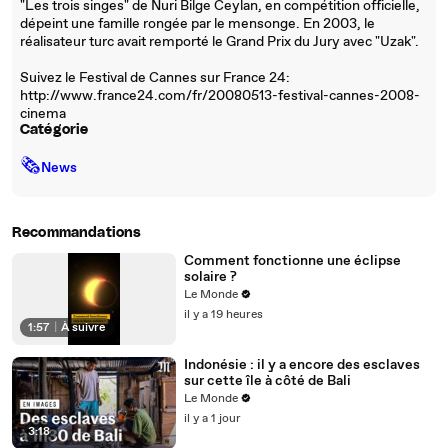
"Les trois singes" de Nuri Bilge Ceylan, en compétition officielle,
dépeint une famille rongée par le mensonge. En 2003, le
réalisateur turc avait remporté le Grand Prix du Jury avec "Uzak".
Suivez le Festival de Cannes sur France 24:
http://www.france24.com/fr/20080513-festival-cannes-2008-
cinema
Catégorie
🗞
News
Recommandations
Comment fonctionne une éclipse
solaire ?
Le Monde
il y a 19 heures
1:57
|
À suivre
Indonésie : il y a encore des esclaves
sur cette île à côté de Bali
Le Monde
il y a 1 jour
3:18