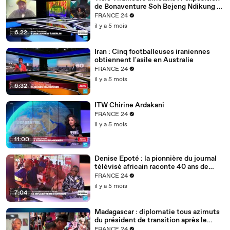
de Bonaventure Soh Bejeng Ndikung à
Berlin
FRANCE 24
il y a 5 mois
6:22
Iran : Cinq footballeuses iraniennes
obtiennent l'asile en Australie
FRANCE 24
il y a 5 mois
6:32
ITW Chirine Ardakani
FRANCE 24
il y a 5 mois
11:00
Denise Epoté : la pionnière du journal
télévisé africain raconte 40 ans de
carrière
FRANCE 24
il y a 5 mois
7:04
Madagascar : diplomatie tous azimuts
du président de transition après le
putsch
FRANCE 24