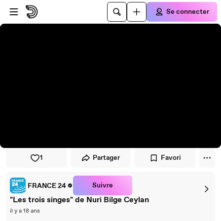
Passer au player
Passer au contenu principal
Se connecter
1
Partager
Favori
Suivre
FRANCE 24
"Les trois singes" de Nuri Bilge Ceylan
il y a 18 ans