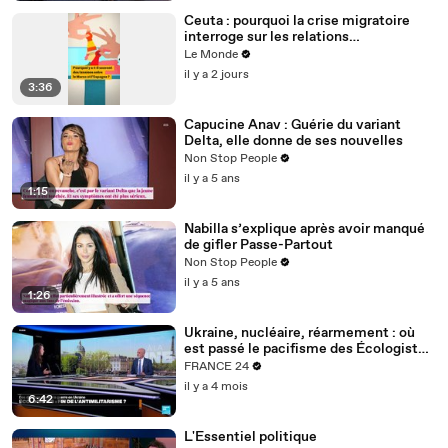
Ceuta : pourquoi la crise migratoire
interroge sur les relations
diplomatiques entre le Maroc et
Le Monde
l’Espagne ?
il y a 2 jours
3:36
Capucine Anav : Guérie du variant
Delta, elle donne de ses nouvelles
Non Stop People
il y a 5 ans
1:15
Nabilla s’explique après avoir manqué
de gifler Passe-Partout
Non Stop People
il y a 5 ans
1:26
Ukraine, nucléaire, réarmement : où
est passé le pacifisme des Écologistes
?
FRANCE 24
il y a 4 mois
6:42
L'Essentiel politique