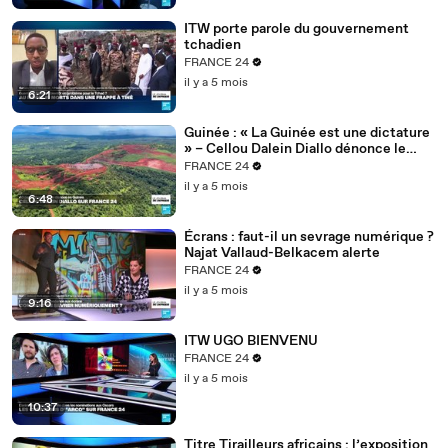
ITW porte parole du gouvernement
tchadien
FRANCE 24
il y a 5 mois
6:21
Guinée : « La Guinée est une dictature
» – Cellou Dalein Diallo dénonce le
régime Doumbouya
FRANCE 24
il y a 5 mois
6:48
Écrans : faut-il un sevrage numérique ?
Najat Vallaud-Belkacem alerte
FRANCE 24
il y a 5 mois
9:16
ITW UGO BIENVENU
FRANCE 24
il y a 5 mois
10:37
Titre Tirailleurs africains : l’exposition