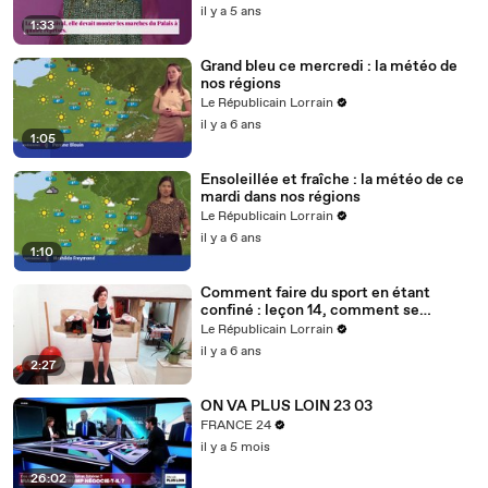
il y a 5 ans
1:33
Grand bleu ce mercredi : la météo de
nos régions
Le Républicain Lorrain
il y a 6 ans
1:05
Ensoleillée et fraîche : la météo de ce
mardi dans nos régions
Le Républicain Lorrain
il y a 6 ans
1:10
Comment faire du sport en étant
confiné : leçon 14, comment se
muscler avec des bouteilles d'eau ?
Le Républicain Lorrain
il y a 6 ans
2:27
ON VA PLUS LOIN 23 03
FRANCE 24
il y a 5 mois
26:02