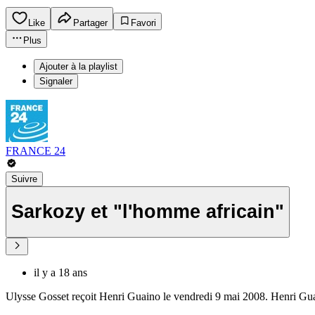
Like
Partager
Favori
Plus
Ajouter à la playlist
Signaler
FRANCE 24
Suivre
Sarkozy et "l'homme africain"
il y a 18 ans
Ulysse Gosset reçoit Henri Guaino le vendredi 9 mai 2008. Henri Guain