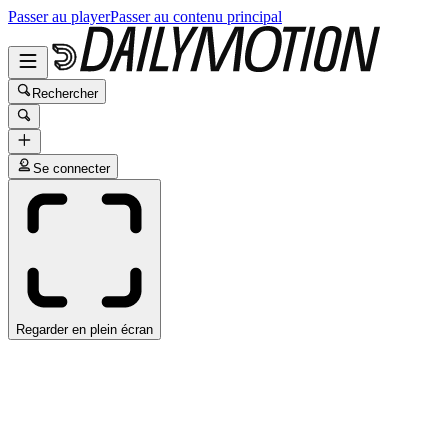
Passer au player
Passer au contenu principal
Rechercher
Se connecter
Regarder en plein écran