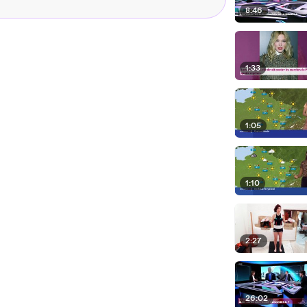
8:46
1:33
1:05
1:10
2:27
26:02