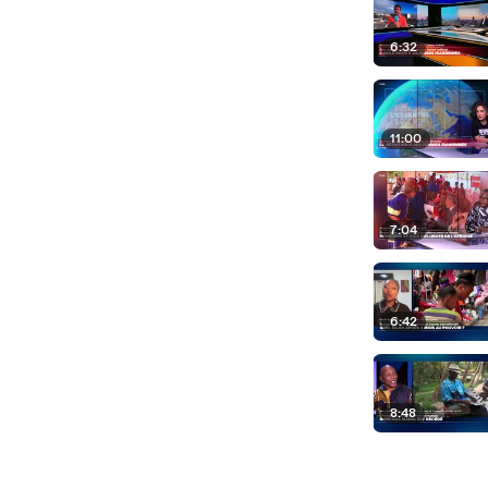
6:32
11:00
7:04
6:42
8:48