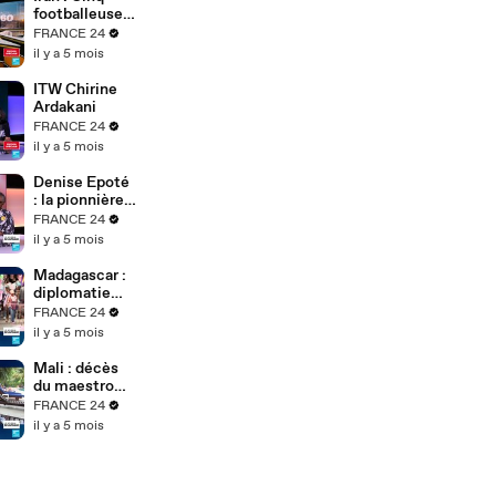
Soh Bejeng
footballeuses
Ndikung à
iraniennes
FRANCE 24
Berlin
obtiennent
il y a 5 mois
l'asile en
Australie
ITW Chirine
Ardakani
FRANCE 24
il y a 5 mois
Denise Epoté
: la pionnière
du journal
FRANCE 24
télévisé
il y a 5 mois
africain
raconte 40
Madagascar :
ans de
diplomatie
carrière
tous azimuts
FRANCE 24
du président
il y a 5 mois
de transition
après le
Mali : décès
putsch
du maestro
Boncana
FRANCE 24
Maïga,
il y a 5 mois
légende afro-
cubaine