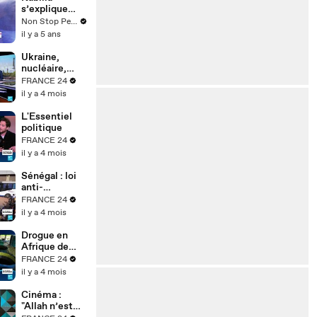
s’explique
après avoir
Non Stop People
manqué de
il y a 5 ans
gifler Passe-
Partout
Ukraine,
nucléaire,
réarmement :
FRANCE 24
où est passé
il y a 4 mois
le pacifisme
des
L'Essentiel
Écologistes ?
politique
FRANCE 24
il y a 4 mois
Sénégal : loi
anti-
homosexualit
FRANCE 24
é durcie,
il y a 4 mois
quels effets
sur la justice ?
Drogue en
Afrique de
l’Ouest :
FRANCE 24
pourquoi la
il y a 4 mois
région est
devenue un
Cinéma :
hub mondial
"Allah n’est