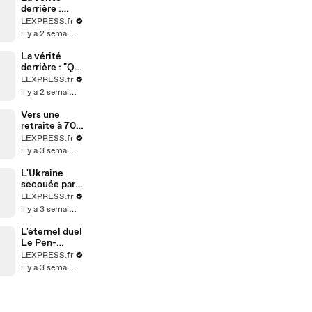
derrière :
"Jamais deux
LEXPRESS.fr
sans trois"
il y a 2 semaines
La vérité
derrière : "Qui
vole un oeuf
LEXPRESS.fr
vole un boeuf"
il y a 2 semaines
Vers une
retraite à 70
ans en
LEXPRESS.fr
Allemagne ?
il y a 3 semaines
L'Ukraine
secouée par
un
LEXPRESS.fr
remaniement
il y a 3 semaines
surprise
L'éternel duel
Le Pen-
Mélenchon au
LEXPRESS.fr
second tour
il y a 3 semaines
en 2027 ?