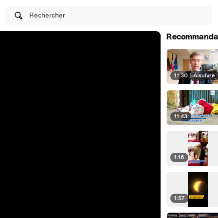
Rechercher
Recommanda
11:30
|
À suivre
11:43
1:16
1:57