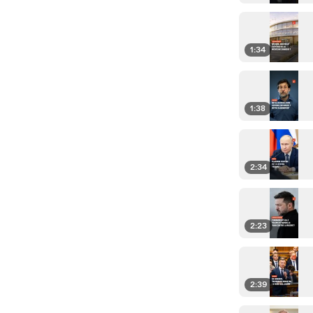
1:34
1:38
2:34
2:23
2:39