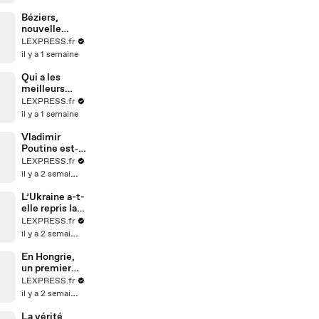
son père
Béziers,
nouvelle
capitale de la
LEXPRESS.fr
médecine
il y a 1 semaine
chinoise ?
Qui a les
meilleurs
espions en
LEXPRESS.fr
Europe ?
il y a 1 semaine
Notre
classement
Vladimir
Poutine est‑il
devenu
LEXPRESS.fr
parano ?
il y a 2 semaines
L’Ukraine a-t-
elle repris la
main sur la
LEXPRESS.fr
guerre ?
il y a 2 semaines
En Hongrie,
un premier
ministre en
LEXPRESS.fr
mode
il y a 2 semaines
Bulldozer
La vérité