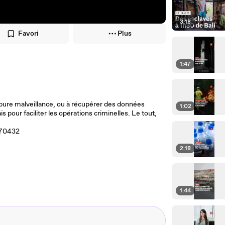
3:18
Favori
Plus
1:47
r pure malveillance, ou à récupérer des données
1:02
s pour faciliter les opérations criminelles. Le tout,
470432
2:18
1:44