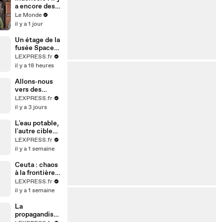
a encore des
esclaves sur
Le Monde
cette île à
il y a 1 jour
côté de Bali
Un étage de la
fusée SpaceX
s’est écrasé
LEXPRESS.fr
sur la Lune
il y a 18 heures
Allons‑nous
vers des
hécatombes
LEXPRESS.fr
climatiques ?
il y a 3 jours
L'eau potable,
l'autre cible
des frappes
LEXPRESS.fr
iraniennes
il y a 1 semaine
Ceuta : chaos
à la frontière
après l’arrivée
LEXPRESS.fr
massive de
il y a 1 semaine
migrants
La
propagandiste