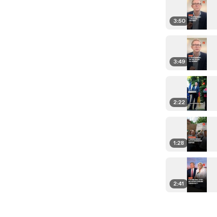
3:50
3:49
2:22
1:28
2:41