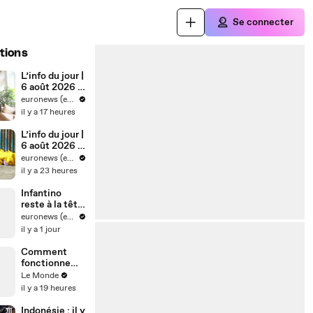
Se connecter
tions
L’info du jour |
6 août 2026 -
Soir
euronews (en français)
il y a 17 heures
L’info du jour |
6 août 2026 -
Mi-journée
euronews (en français)
il y a 23 heures
Infantino
reste à la tête
de la FIFA
euronews (en français)
après une
il y a 1 jour
réunion de
crise
Comment
fonctionne
une éclipse
Le Monde
solaire ?
il y a 19 heures
Indonésie : il y