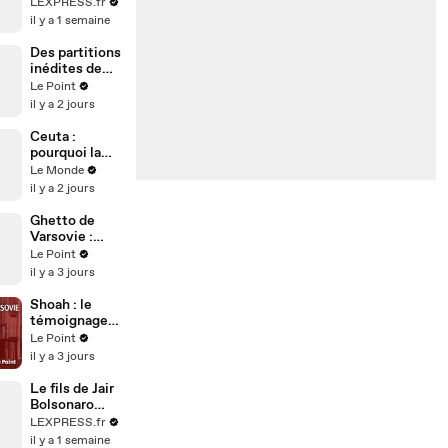
Xenia
LEXPRESS.fr
Fedorova
il y a 1 semaine
visée par une
mesure
Des partitions
d'exclusion
inédites de
Mozart
Le Point
retrouvées à
il y a 2 jours
la
Bibliothèque
Ceuta :
nationale de
pourquoi la
France
crise
Le Monde
migratoire
il y a 2 jours
interroge sur
les relations
Ghetto de
diplomatiques
Varsovie :
entre le
comment
Le Point
Maroc et
Larissa Cain a
il y a 3 jours
l’Espagne ?
échappé à
l'horreur nazie
Shoah : le
témoignage
de Larissa
Le Point
Cain,
il y a 3 jours
rescapée du
ghetto de
Le fils de Jair
Varsovie
Bolsonaro
candidat,
LEXPRESS.fr
soutenu par
il y a 1 semaine