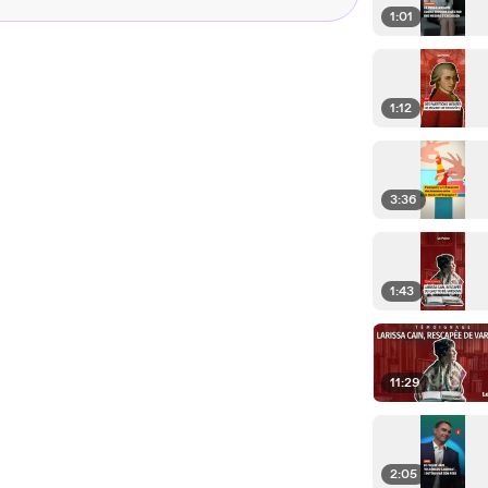
1:01
1:12
3:36
1:43
11:29
2:05