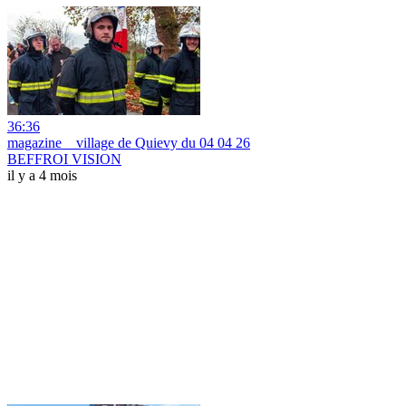
36:36
magazine _ village de Quievy du 04 04 26
BEFFROI VISION
il y a 4 mois