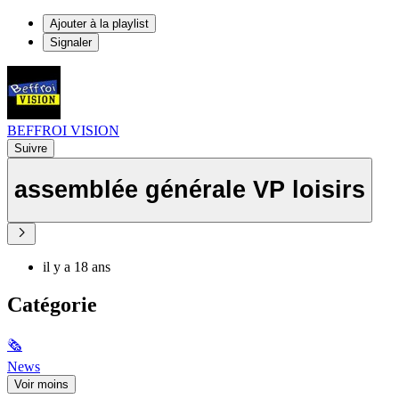
Ajouter à la playlist
Signaler
BEFFROI VISION
Suivre
assemblée générale VP loisirs
il y a 18 ans
Catégorie
🗞
News
Voir moins