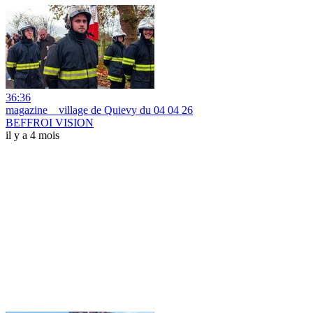
36:36
magazine _ village de Quievy du 04 04 26
BEFFROI VISION
il y a 4 mois