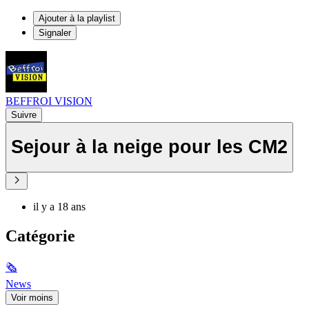
Ajouter à la playlist
Signaler
BEFFROI VISION
Suivre
Sejour à la neige pour les CM2
il y a 18 ans
Catégorie
🗞
News
Voir moins