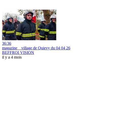
36:36
magazine _ village de Quievy du 04 04 26
BEFFROI VISION
il y a 4 mois