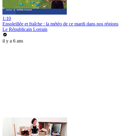
1:10
Ensoleillée et fraîche : la météo de ce mardi dans nos régions
Le Républicain Lorrain
il y a 6 ans