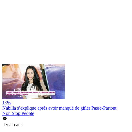
1:26
Nabilla s’explique après avoir manqué de gifler Passe-Partout
Non Stop People
il y a 5 ans