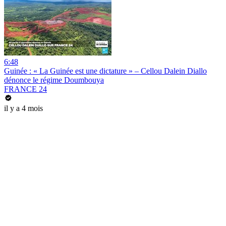
6:48
Guinée : « La Guinée est une dictature » – Cellou Dalein Diallo
dénonce le régime Doumbouya
FRANCE 24
il y a 4 mois