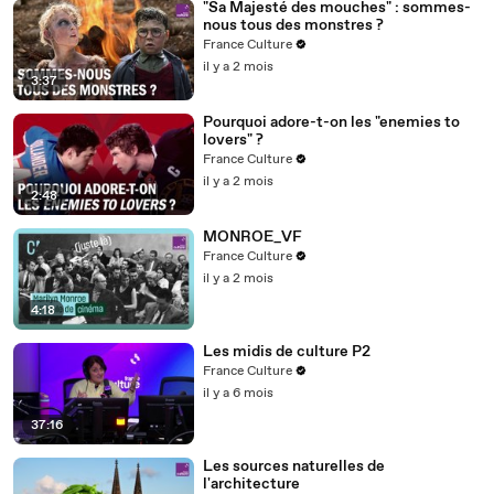
"Sa Majesté des mouches" : sommes-
nous tous des monstres ?
France Culture
il y a 2 mois
3:37
Pourquoi adore-t-on les "enemies to
lovers" ?
France Culture
il y a 2 mois
2:48
MONROE_VF
France Culture
il y a 2 mois
4:18
Les midis de culture P2
France Culture
il y a 6 mois
37:16
Les sources naturelles de
l'architecture