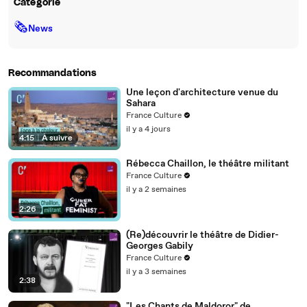
Catégorie
🗞
News
Recommandations
Une leçon d'architecture venue du
Sahara
France Culture
il y a 4 jours
4:15
|
À suivre
Rébecca Chaillon, le théâtre militant
France Culture
il y a 2 semaines
2:26
(Re)découvrir le théâtre de Didier-
Georges Gabily
France Culture
il y a 3 semaines
2:38
"Les Chants de Maldoror" de