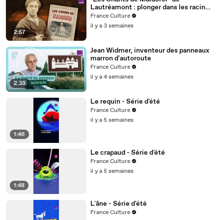
Lautréamont : plonger dans les racines
du mal
France Culture
il y a 3 semaines
2:57
Jean Widmer, inventeur des panneaux
marron d'autoroute
France Culture
il y a 4 semaines
2:39
Le requin - Série d'été
France Culture
il y a 5 semaines
1:46
Le crapaud - Série d'été
France Culture
il y a 5 semaines
1:48
L'âne - Série d'été
France Culture