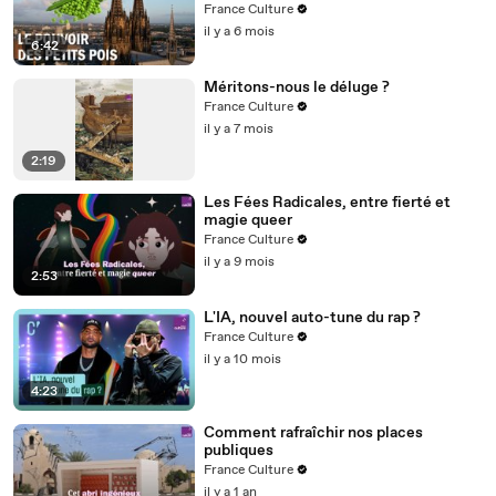
France Culture
il y a 6 mois
6:42
Méritons-nous le déluge ?
France Culture
il y a 7 mois
2:19
Les Fées Radicales, entre fierté et
magie queer
France Culture
il y a 9 mois
2:53
L'IA, nouvel auto-tune du rap ?
France Culture
il y a 10 mois
4:23
Comment rafraîchir nos places
publiques
France Culture
il y a 1 an