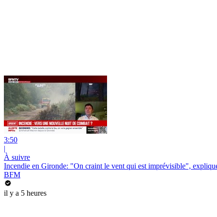
3:50
|
À suivre
Incendie en Gironde: "On craint le vent qui est imprévisible", expliqu
BFM
il y a 5 heures