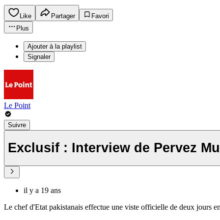
Like
Partager
Favori
Plus
Ajouter à la playlist
Signaler
Le Point
Suivre
Exclusif : Interview de Pervez M
il y a 19 ans
Le chef d'Etat pakistanais effectue une viste officielle de deux jours 