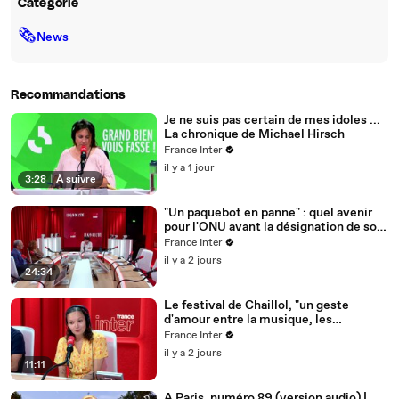
Catégorie
🗞
News
Recommandations
Je ne suis pas certain de mes idoles ...
La chronique de Michael Hirsch
France Inter
il y a 1 jour
3:28
|
À suivre
"Un paquebot en panne" : quel avenir
pour l'ONU avant la désignation de son
prochain secrétaire général ?
France Inter
il y a 2 jours
24:34
Le festival de Chaillol, "un geste
d'amour entre la musique, les
paysages, les musiciens, les habitants"
France Inter
il y a 2 jours
11:11
A Paris, numéro 89 (version audio) |