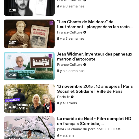
France Culture
il y a 3 semaines
2:38
"Les Chants de Maldoror" de
Lautréamont : plonger dans les racines
du mal
France Culture
il y a 3 semaines
2:57
Jean Widmer, inventeur des panneaux
marron d'autoroute
France Culture
il y a 4 semaines
2:39
13 novembre 2015 : 10 ans après | Paris
Social et Solidaire | Ville de Paris
Paris.fr
il y a 9 mois
4:38
La mariée de Noël - Film complet HD
en français (Comédie,
Romantique)_(video-avc1_audio-
piwi / la chaine du pere noel ET FILMS
mp4a)_640x360_25fps_480kbps
il y a 2 ans