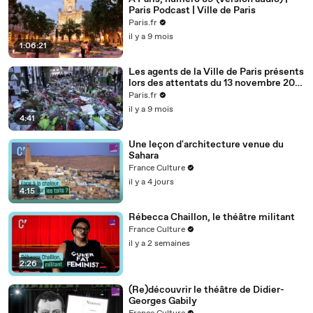
Paris Podcast | Ville de Paris
Paris.fr
il y a 9 mois
1:06:21
Les agents de la Ville de Paris présents
lors des attentats du 13 novembre 2015
| Ville de Paris
Paris.fr
il y a 9 mois
4:41
Une leçon d'architecture venue du
Sahara
France Culture
il y a 4 jours
4:15
Rébecca Chaillon, le théâtre militant
France Culture
il y a 2 semaines
2:26
(Re)découvrir le théâtre de Didier-
Georges Gabily