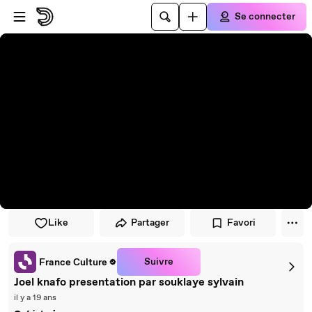
Passer au player
Passer au contenu principal
Se connecter
Like
Partager
Favori
Suivre
France Culture
Joel knafo presentation par souklaye sylvain
il y a 19 ans