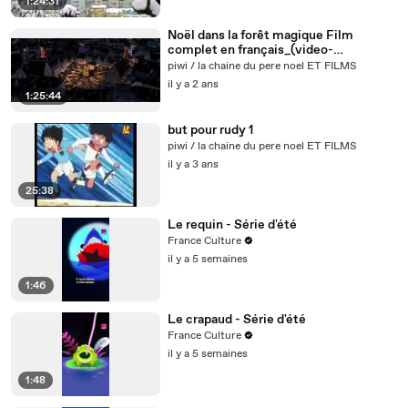
1:24:31
Noël dans la forêt magique Film
complet en français_(video-
avc1_audio-
piwi / la chaine du pere noel ET FILMS
mp4a)_640x266_25fps_292kbps
il y a 2 ans
1:25:44
but pour rudy 1
piwi / la chaine du pere noel ET FILMS
il y a 3 ans
25:38
Le requin - Série d'été
France Culture
il y a 5 semaines
1:46
Le crapaud - Série d'été
France Culture
il y a 5 semaines
1:48