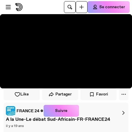
Passer au player
Passer au contenu principal
Se connecter
Like
Partager
Favori
Suivre
FRANCE 24
A la Une-Le débat Sud-Africain-FR-FRANCE24
il y a 19 ans