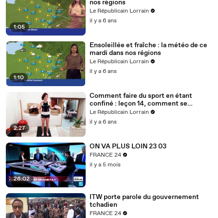
nos régions
Le Républicain Lorrain
il y a 6 ans
1:05
Ensoleillée et fraîche : la météo de ce
mardi dans nos régions
Le Républicain Lorrain
il y a 6 ans
1:10
Comment faire du sport en étant
confiné : leçon 14, comment se
muscler avec des bouteilles d'eau ?
Le Républicain Lorrain
il y a 6 ans
2:27
ON VA PLUS LOIN 23 03
FRANCE 24
il y a 5 mois
26:02
ITW porte parole du gouvernement
tchadien
FRANCE 24