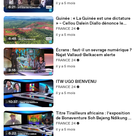
il y a 5 mois
6:21
Guinée : « La Guinée est une dictature
» – Cellou Dalein Diallo dénonce le
régime Doumbouya
FRANCE 24
il y a 5 mois
6:48
Écrans : faut-il un sevrage numérique ?
Najat Vallaud-Belkacem alerte
FRANCE 24
il y a 5 mois
9:16
ITW UGO BIENVENU
FRANCE 24
il y a 5 mois
10:37
Titre Tirailleurs africains : l’exposition
de Bonaventure Soh Bejeng Ndikung à
Berlin
FRANCE 24
il y a 5 mois
6:22