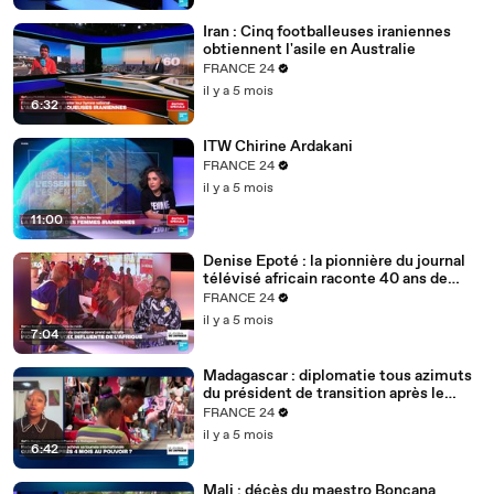
Iran : Cinq footballeuses iraniennes
obtiennent l'asile en Australie
FRANCE 24
il y a 5 mois
6:32
ITW Chirine Ardakani
FRANCE 24
il y a 5 mois
11:00
Denise Epoté : la pionnière du journal
télévisé africain raconte 40 ans de
carrière
FRANCE 24
il y a 5 mois
7:04
Madagascar : diplomatie tous azimuts
du président de transition après le
putsch
FRANCE 24
il y a 5 mois
6:42
Mali : décès du maestro Boncana