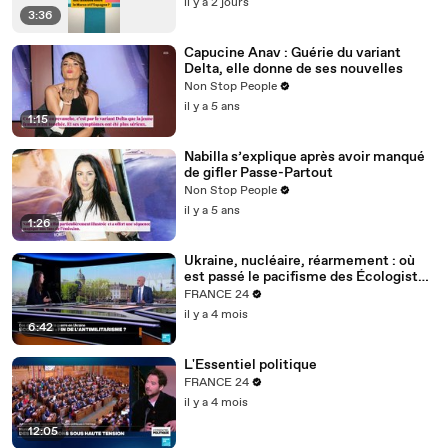
il y a 2 jours
3:36
Capucine Anav : Guérie du variant
Delta, elle donne de ses nouvelles
Non Stop People
il y a 5 ans
1:15
Nabilla s’explique après avoir manqué
de gifler Passe-Partout
Non Stop People
il y a 5 ans
1:26
Ukraine, nucléaire, réarmement : où
est passé le pacifisme des Écologistes
?
FRANCE 24
il y a 4 mois
6:42
L'Essentiel politique
FRANCE 24
il y a 4 mois
12:05