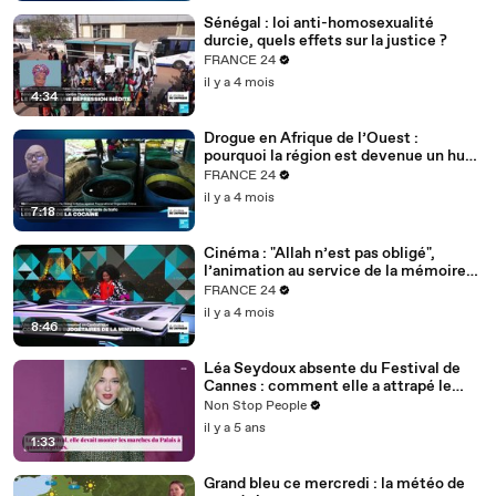
Sénégal : loi anti-homosexualité
durcie, quels effets sur la justice ?
FRANCE 24
il y a 4 mois
4:34
Drogue en Afrique de l’Ouest :
pourquoi la région est devenue un hub
mondial
FRANCE 24
il y a 4 mois
7:18
Cinéma : "Allah n’est pas obligé",
l’animation au service de la mémoire
des enfants-soldats
FRANCE 24
il y a 4 mois
8:46
Léa Seydoux absente du Festival de
Cannes : comment elle a attrapé le
Covid
Non Stop People
il y a 5 ans
1:33
Grand bleu ce mercredi : la météo de