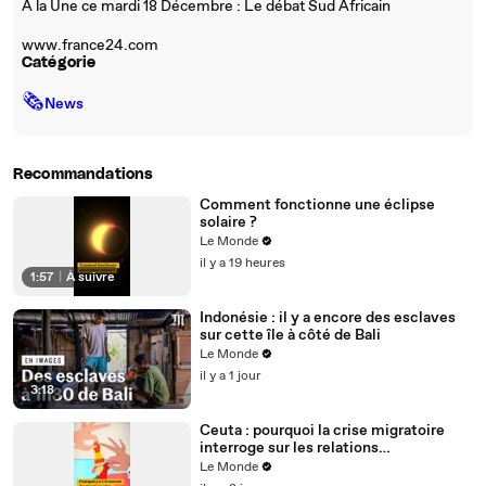
A la Une ce mardi 18 Décembre : Le débat Sud Africain
www.france24.com
Catégorie
🗞
News
Recommandations
Comment fonctionne une éclipse
solaire ?
Le Monde
il y a 19 heures
1:57
|
À suivre
Indonésie : il y a encore des esclaves
sur cette île à côté de Bali
Le Monde
il y a 1 jour
3:18
Ceuta : pourquoi la crise migratoire
interroge sur les relations
diplomatiques entre le Maroc et
Le Monde
l’Espagne ?