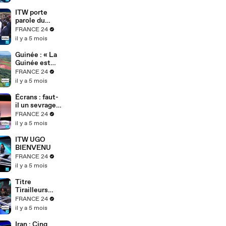
ITW porte
parole du
gouvernemen
FRANCE 24
t tchadien
il y a 5 mois
Guinée : « La
Guinée est
une dictature
FRANCE 24
» – Cellou
il y a 5 mois
Dalein Diallo
dénonce le
Écrans : faut-
régime
il un sevrage
Doumbouya
numérique ?
FRANCE 24
Najat Vallaud-
il y a 5 mois
Belkacem
alerte
ITW UGO
BIENVENU
FRANCE 24
il y a 5 mois
Titre
Tirailleurs
africains :
FRANCE 24
l’exposition
il y a 5 mois
de
Bonaventure
Iran : Cinq