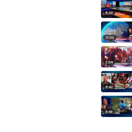
6:32
11:00
7:04
6:42
8:48