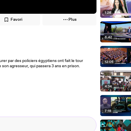
1:26
Favori
Plus
6:42
er par des policiers égyptiens ont fait le tour
12:05
e son agresseur, qui passera 3 ans en prison.
4:34
7:18