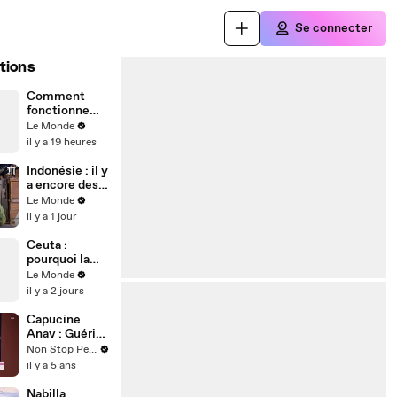
Se connecter
tions
Comment
fonctionne
une éclipse
Le Monde
solaire ?
il y a 19 heures
Indonésie : il y
a encore des
esclaves sur
Le Monde
cette île à
il y a 1 jour
côté de Bali
Ceuta :
pourquoi la
crise
Le Monde
migratoire
il y a 2 jours
interroge sur
les relations
Capucine
diplomatiques
Anav : Guérie
entre le
du variant
Non Stop People
Maroc et
Delta, elle
il y a 5 ans
l’Espagne ?
donne de ses
nouvelles
Nabilla