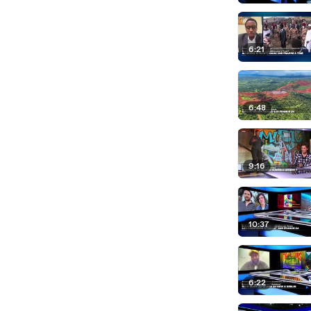
6:21
6:48
9:16
10:37
6:22