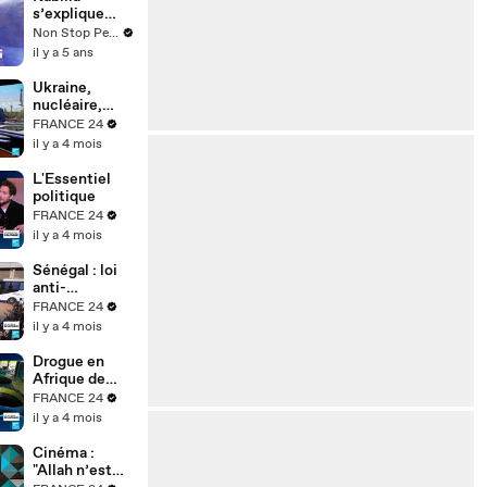
s’explique
après avoir
Non Stop People
manqué de
il y a 5 ans
gifler Passe-
Partout
Ukraine,
nucléaire,
réarmement :
FRANCE 24
où est passé
il y a 4 mois
le pacifisme
des
L'Essentiel
Écologistes ?
politique
FRANCE 24
il y a 4 mois
Sénégal : loi
anti-
homosexualit
FRANCE 24
é durcie,
il y a 4 mois
quels effets
sur la justice ?
Drogue en
Afrique de
l’Ouest :
FRANCE 24
pourquoi la
il y a 4 mois
région est
devenue un
Cinéma :
hub mondial
"Allah n’est