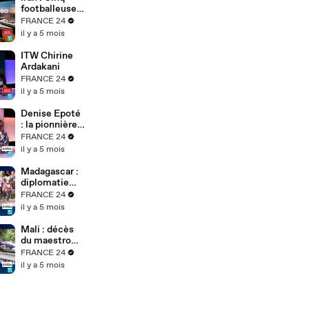
Soh Bejeng
footballeuses
Ndikung à
iraniennes
FRANCE 24
Berlin
obtiennent
il y a 5 mois
l'asile en
Australie
ITW Chirine
Ardakani
FRANCE 24
il y a 5 mois
Denise Epoté
: la pionnière
du journal
FRANCE 24
télévisé
il y a 5 mois
africain
raconte 40
Madagascar :
ans de
diplomatie
carrière
tous azimuts
FRANCE 24
du président
il y a 5 mois
de transition
après le
Mali : décès
putsch
du maestro
Boncana
FRANCE 24
Maïga,
il y a 5 mois
légende afro-
cubaine