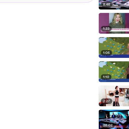
8:46
1:33
1:05
1:10
2:27
26:02