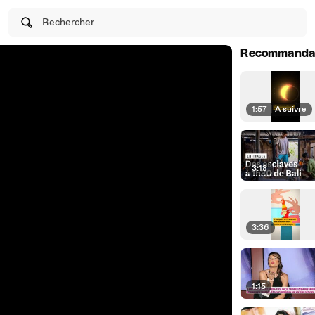
Rechercher
Recommanda
1:57
|
À suivre
3:18
3:36
1:15