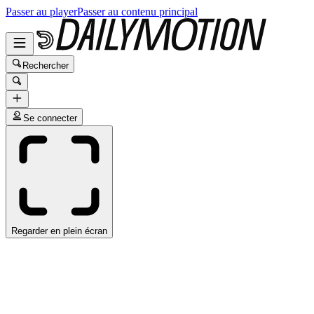
Passer au player
Passer au contenu principal
Rechercher
Se connecter
Regarder en plein écran