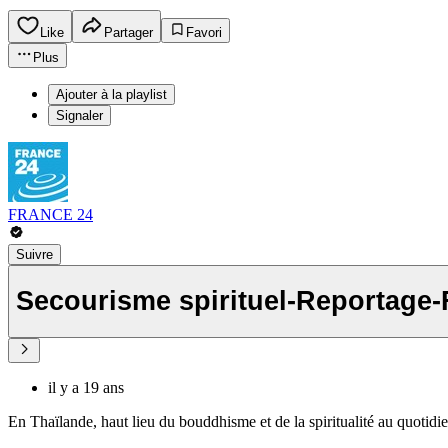
Like
Partager
Favori
Plus
Ajouter à la playlist
Signaler
FRANCE 24
Suivre
Secourisme spirituel-Reportag
il y a 19 ans
En Thaïlande, haut lieu du bouddhisme et de la spiritualité au quotidien