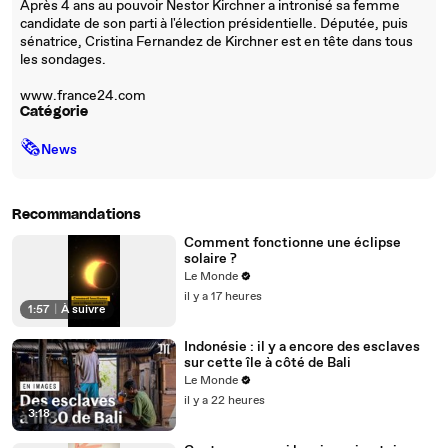
Après 4 ans au pouvoir Nestor Kirchner a intronisé sa femme
candidate de son parti à l'élection présidentielle. Députée, puis
sénatrice, Cristina Fernandez de Kirchner est en tête dans tous
les sondages.
www.france24.com
Catégorie
🗞
News
Recommandations
Comment fonctionne une éclipse
solaire ?
Le Monde
il y a 17 heures
1:57
|
À suivre
Indonésie : il y a encore des esclaves
sur cette île à côté de Bali
Le Monde
il y a 22 heures
3:18