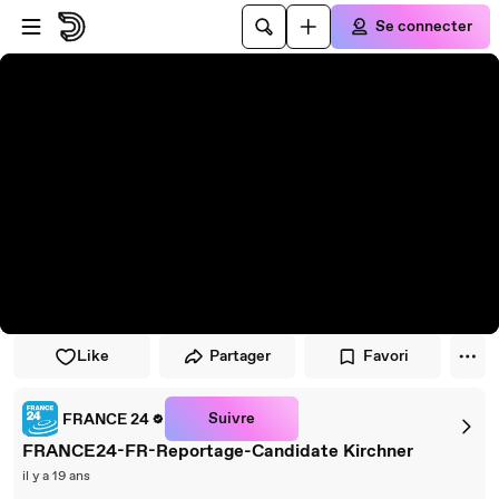
Passer au player
Passer au contenu principal
Se connecter
Like
Partager
Favori
Suivre
FRANCE 24
FRANCE24-FR-Reportage-Candidate Kirchner
il y a 19 ans