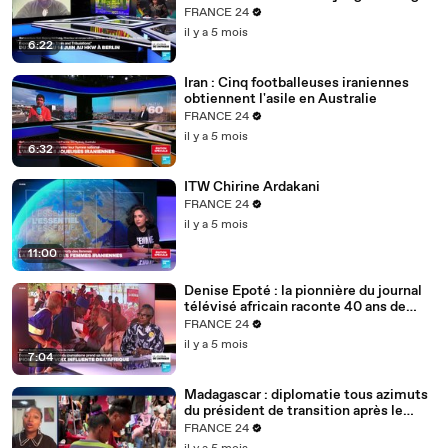
Berlin
FRANCE 24
il y a 5 mois
6:22
Iran : Cinq footballeuses iraniennes
obtiennent l'asile en Australie
FRANCE 24
il y a 5 mois
6:32
ITW Chirine Ardakani
FRANCE 24
il y a 5 mois
11:00
Denise Epoté : la pionnière du journal
télévisé africain raconte 40 ans de
carrière
FRANCE 24
il y a 5 mois
7:04
Madagascar : diplomatie tous azimuts
du président de transition après le
putsch
FRANCE 24