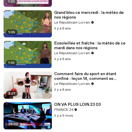
1:33
Grand bleu ce mercredi : la météo de
nos régions
Le Républicain Lorrain
il y a 6 ans
1:05
Ensoleillée et fraîche : la météo de ce
mardi dans nos régions
Le Républicain Lorrain
il y a 6 ans
1:10
Comment faire du sport en étant
confiné : leçon 14, comment se
muscler avec des bouteilles d'eau ?
Le Républicain Lorrain
il y a 6 ans
2:27
ON VA PLUS LOIN 23 03
FRANCE 24
il y a 5 mois
26:02