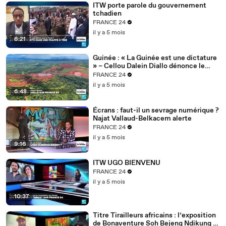
ITW porte parole du gouvernement
tchadien
FRANCE 24
il y a 5 mois
6:21
Guinée : « La Guinée est une dictature
» – Cellou Dalein Diallo dénonce le
régime Doumbouya
FRANCE 24
il y a 5 mois
6:48
Écrans : faut-il un sevrage numérique ?
Najat Vallaud-Belkacem alerte
FRANCE 24
il y a 5 mois
9:16
ITW UGO BIENVENU
FRANCE 24
il y a 5 mois
10:37
Titre Tirailleurs africains : l’exposition
de Bonaventure Soh Bejeng Ndikung à