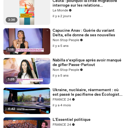
Ceuta : pourquoi la crise migratoire
interroge sur les relations
diplomatiques entre le Maroc et
Le Monde
l’Espagne ?
il y a 2 jours
3:36
Capucine Anav : Guérie du variant
Delta, elle donne de ses nouvelles
Non Stop People
il y a 5 ans
1:15
Nabilla s’explique après avoir manqué
de gifler Passe-Partout
Non Stop People
il y a 5 ans
1:26
Ukraine, nucléaire, réarmement : où
est passé le pacifisme des Écologistes
?
FRANCE 24
il y a 4 mois
6:42
L'Essentiel politique
FRANCE 24