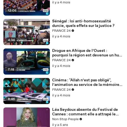
il y a 4 mois
12:05
Sénégal : loi anti-homosexualité
durcie, quels effets sur la justice ?
FRANCE 24
il y a 4 mois
4:34
Drogue en Afrique de l’Ouest :
pourquoi la région est devenue un hub
mondial
FRANCE 24
il y a 4 mois
7:18
Cinéma : "Allah n’est pas obligé",
l’animation au service de la mémoire
des enfants-soldats
FRANCE 24
il y a 4 mois
8:46
Léa Seydoux absente du Festival de
Cannes : comment elle a attrapé le
Covid
Non Stop People
il y a 5 ans