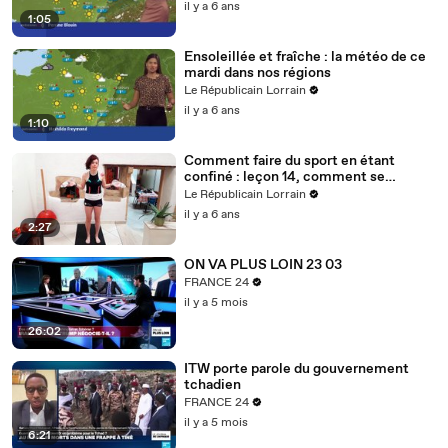
il y a 6 ans
1:05
Ensoleillée et fraîche : la météo de ce
mardi dans nos régions
Le Républicain Lorrain
il y a 6 ans
1:10
Comment faire du sport en étant
confiné : leçon 14, comment se
muscler avec des bouteilles d'eau ?
Le Républicain Lorrain
il y a 6 ans
2:27
ON VA PLUS LOIN 23 03
FRANCE 24
il y a 5 mois
26:02
ITW porte parole du gouvernement
tchadien
FRANCE 24
il y a 5 mois
6:21