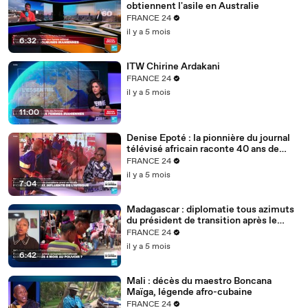
obtiennent l'asile en Australie
FRANCE 24
il y a 5 mois
6:32
ITW Chirine Ardakani
FRANCE 24
il y a 5 mois
11:00
Denise Epoté : la pionnière du journal
télévisé africain raconte 40 ans de
carrière
FRANCE 24
il y a 5 mois
7:04
Madagascar : diplomatie tous azimuts
du président de transition après le
putsch
FRANCE 24
il y a 5 mois
6:42
Mali : décès du maestro Boncana
Maïga, légende afro-cubaine
FRANCE 24