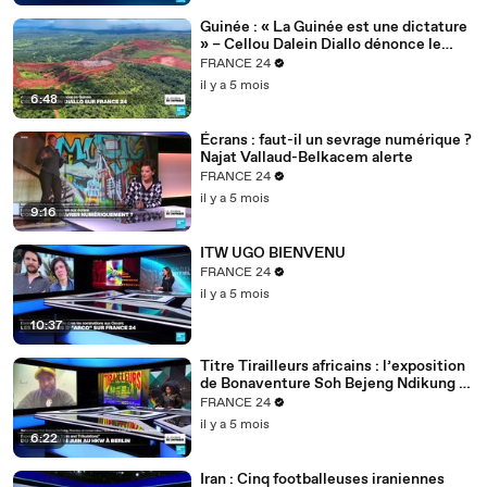
Guinée : « La Guinée est une dictature
» – Cellou Dalein Diallo dénonce le
régime Doumbouya
FRANCE 24
il y a 5 mois
6:48
Écrans : faut-il un sevrage numérique ?
Najat Vallaud-Belkacem alerte
FRANCE 24
il y a 5 mois
9:16
ITW UGO BIENVENU
FRANCE 24
il y a 5 mois
10:37
Titre Tirailleurs africains : l’exposition
de Bonaventure Soh Bejeng Ndikung à
Berlin
FRANCE 24
il y a 5 mois
6:22
Iran : Cinq footballeuses iraniennes