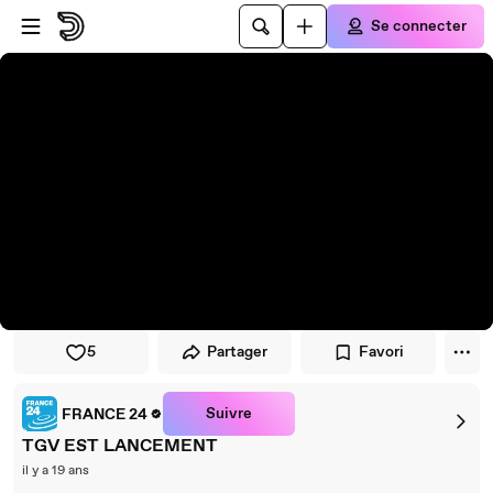
Passer au player
Passer au contenu principal
Se connecter
5
Partager
Favori
Suivre
FRANCE 24
TGV EST LANCEMENT
il y a 19 ans