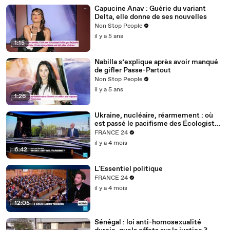
Capucine Anav : Guérie du variant
Delta, elle donne de ses nouvelles
Non Stop People
il y a 5 ans
1:15
Nabilla s’explique après avoir manqué
de gifler Passe-Partout
Non Stop People
il y a 5 ans
1:26
Ukraine, nucléaire, réarmement : où
est passé le pacifisme des Écologistes
?
FRANCE 24
il y a 4 mois
6:42
L'Essentiel politique
FRANCE 24
il y a 4 mois
12:05
Sénégal : loi anti-homosexualité