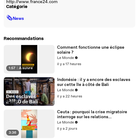
http://www.france24.com
Catégorie
🗞
News
Recommandations
Comment fonctionne une éclipse
solaire ?
Le Monde
il y a 17 heures
1:57
|
À suivre
Indonésie : il y a encore des esclaves
sur cette île à côté de Bali
Le Monde
il y a 22 heures
3:18
Ceuta : pourquoi la crise migratoire
interroge sur les relations
diplomatiques entre le Maroc et
Le Monde
l’Espagne ?
il y a 2 jours
3:36