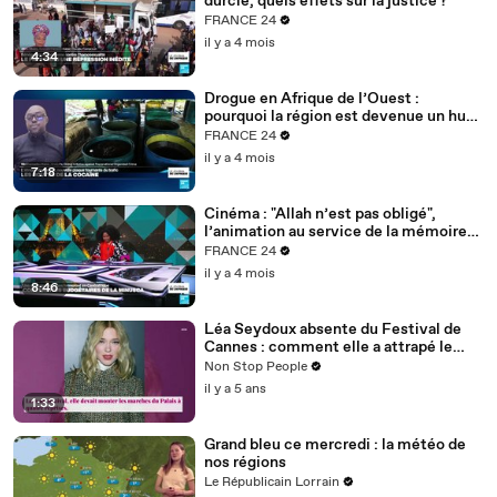
durcie, quels effets sur la justice ?
FRANCE 24
il y a 4 mois
4:34
Drogue en Afrique de l’Ouest :
pourquoi la région est devenue un hub
mondial
FRANCE 24
il y a 4 mois
7:18
Cinéma : "Allah n’est pas obligé",
l’animation au service de la mémoire
des enfants-soldats
FRANCE 24
il y a 4 mois
8:46
Léa Seydoux absente du Festival de
Cannes : comment elle a attrapé le
Covid
Non Stop People
il y a 5 ans
1:33
Grand bleu ce mercredi : la météo de
nos régions
Le Républicain Lorrain